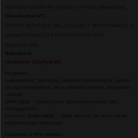
(
)
Agonistes sélectifs des récepteurs 5HT1B/D
Naratriptan
Classification ATC
>
>
>
SYSTEME NERVEUX
ANALGESIQUES
ANTIMIGRAINEUX
AGONISTES SELECTIFS DES RECEPTEURS 5HT1
(
)
NARATRIPTAN
Substance
naratriptan chlorhydrate
Excipients
,
,
,
maltodextrine
hyprolose
cellulose microcristalline
amidon
,
,
de maïs prégélatinisé
silice colloïdale anhydre
magnésium
stéarate
pelliculage :
,
,
,
opadry II vert
alcool polyvinylique
talc
macrogol 3350
colorant (pelliculage) :
,
,
titane dioxyde
fer jaune oxyde
indigotine laque aluminique
Excipients à effet notoire :