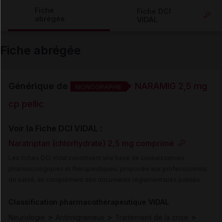
Copier l'url
Fiche
Fiche DCI
abrégée
VIDAL
Email
Fiche abrégée
Générique de
NARAMIG 2,5 mg
MONOGRAPHIE
cp pellic
Voir la Fiche DCI VIDAL :
Naratriptan (chlorhydrate) 2,5 mg comprimé
Les fiches DCI Vidal constituent une base de connaissances
pharmacologiques et thérapeutiques, proposée aux professionnels
de santé, en complément des documents réglementaires publiés.
Classification pharmacothérapeutique VIDAL
>
>
>
Neurologie
Antimigraineux
Traitement de la crise