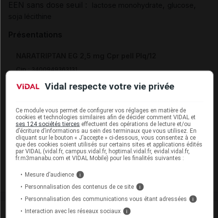
EEN sans dose seuil :
,
,
lactose monohydrate
glucose
soja lécithine
Présentations
NARATRIPTAN EG 2,5 mg Cpr pell Plq/12
Cip :
3400949363131
Modalités de conservation : Avant ouverture : durant 4 ans
Vidal respecte votre vie privée
Supprimé
Ce module vous permet de configurer vos réglages en matière de
cookies et technologies similaires afin de décider comment VIDAL et
ses 124 sociétés tierces
effectuent des opérations de lecture et/ou
NARATRIPTAN EG 2,5 mg Cpr pell Plq/6
d’écriture d’informations au sein des terminaux que vous utilisez. En
cliquant sur le bouton « J’accepte » ci-dessous, vous consentez à ce
Cip :
3400949362998
que des cookies soient utilisés sur certains sites et applications édités
Modalités de conservation : Avant ouverture : durant 4 ans
par VIDAL (vidal.fr, campus.vidal.fr, hoptimal.vidal.fr, evidal.vidal.fr,
fr.m3manabu.com et VIDAL Mobile) pour les finalités suivantes :
Supprimé
Mesure d’audience
i
Personnalisation des contenus de ce site
i
Personnalisation des communications vous étant adressées
i
Interaction avec les réseaux sociaux
Laboratoire
i