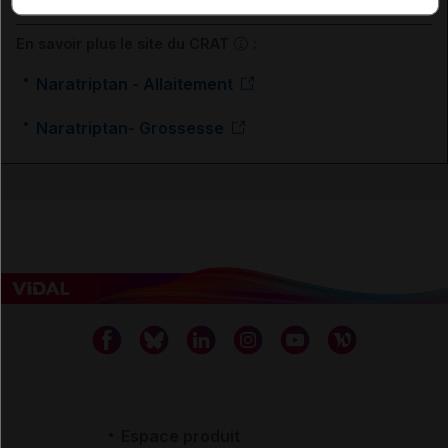
Ressources externes complémentaires
En savoir plus le site du CRAT
:
Naratriptan - Allaitement
Naratriptan- Grossesse
Espace produit