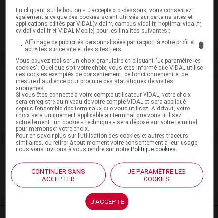
En cliquant sur le bouton « J’accepte » ci-dessous, vous consentez
également à ce que des cookies soient utilisés sur certains sites et
EG Labo
applications édités par VIDAL(vidal.fr, campus.vidal.fr, hoptimal.vidal.fr,
evidal.vidal.fr et VIDAL Mobile) pour les finalités suivantes :
Voir la fiche laboratoire
Affichage de publicités personnalisées par rapport à votre profil et
i
activités sur ce site et des sites tiers
Vous pouvez réaliser un choix granulaire en cliquant "Je paramètre les
cookies". Quel que soit votre choix, vous êtes informé que VIDAL utilise
Rein
des cookies exemptés de consentement, de fonctionnement et de
mesure d'audience pour produire des statistiques de visites
anonymes.
Si vous êtes connecté à votre compte utilisateur VIDAL, votre choix
Adaptation de posologie
sera enregistré au niveau de votre compte VIDAL et sera appliqué
depuis l’ensemble des terminaux que vous utilisez. A défaut, votre
Toxicité rénale
choix sera uniquement applicable au terminal que vous utilisez
actuellement : un cookie « technique » sera déposé sur votre terminal
pour mémoriser votre choix.
Pour en savoir plus sur l’utilisation des cookies et autres traceurs
similaires, ou retirer à tout moment votre consentement à leur usage,
nous vous invitons à vous rendre sur notre
Politique cookies
.
VIDAL Recos
CONTINUER SANS
JE PARAMÈTRE LES
Migraine
ACCEPTER
COOKIES
J'ACCEPTE