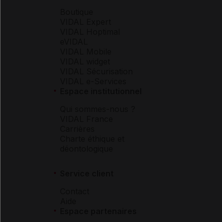
Boutique
VIDAL Expert
VIDAL Hoptimal
eVIDAL
VIDAL Mobile
VIDAL widget
VIDAL Sécurisation
VIDAL e-Services
Espace institutionnel
Qui sommes-nous ?
VIDAL France
Carrières
Charte éthique et
déontologique
Service client
Contact
Aide
Espace partenaires