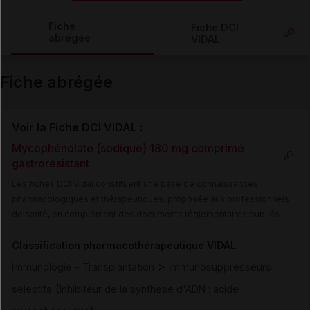
Copier l'url
Fiche
Fiche DCI
abrégée
VIDAL
Email
Fiche abrégée
Voir la Fiche DCI VIDAL :
Mycophénolate (sodique) 180 mg comprimé
gastrorésistant
Les fiches DCI Vidal constituent une base de connaissances
pharmacologiques et thérapeutiques, proposée aux professionnels
de santé, en complément des documents réglementaires publiés.
Classification pharmacothérapeutique VIDAL
>
Immunologie - Transplantation
Immunosuppresseurs
(
sélectifs
Inhibiteur de la synthèse d'ADN : acide