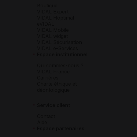
Boutique
VIDAL Expert
VIDAL Hoptimal
eVIDAL
VIDAL Mobile
VIDAL widget
VIDAL Sécurisation
VIDAL e-Services
Espace institutionnel
Qui sommes-nous ?
VIDAL France
Carrières
Charte éthique et
déontologique
Service client
Contact
Aide
Espace partenaires