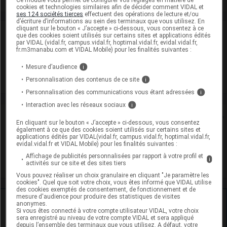
cookies et technologies similaires afin de décider comment VIDAL et
ses 124 sociétés tierces
effectuent des opérations de lecture et/ou
d’écriture d’informations au sein des terminaux que vous utilisez. En
cliquant sur le bouton « J’accepte » ci-dessous, vous consentez à ce
Laboratoire
que des cookies soient utilisés sur certains sites et applications édités
par VIDAL (vidal.fr, campus.vidal.fr, hoptimal.vidal.fr, evidal.vidal.fr,
fr.m3manabu.com et VIDAL Mobile) pour les finalités suivantes :
BB Farma SRL
Mesure d’audience
i
Voir la fiche laboratoire
Personnalisation des contenus de ce site
i
Personnalisation des communications vous étant adressées
i
Interaction avec les réseaux sociaux
i
Rein
En cliquant sur le bouton « J’accepte » ci-dessous, vous consentez
également à ce que des cookies soient utilisés sur certains sites et
applications édités par VIDAL(vidal.fr, campus.vidal.fr, hoptimal.vidal.fr,
Adaptation de posologie
evidal.vidal.fr et VIDAL Mobile) pour les finalités suivantes :
Affichage de publicités personnalisées par rapport à votre profil et
Toxicité rénale
i
activités sur ce site et des sites tiers
Vous pouvez réaliser un choix granulaire en cliquant "Je paramètre les
cookies". Quel que soit votre choix, vous êtes informé que VIDAL utilise
des cookies exemptés de consentement, de fonctionnement et de
mesure d'audience pour produire des statistiques de visites
Ressources externes complémentaires
anonymes.
Si vous êtes connecté à votre compte utilisateur VIDAL, votre choix
sera enregistré au niveau de votre compte VIDAL et sera appliqué
En savoir plus le site du CRAT
:
depuis l’ensemble des terminaux que vous utilisez. A défaut, votre