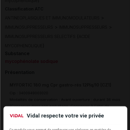
)
mycophénolique
Classification ATC
>
ANTINEOPLASIQUES ET IMMUNOMODULATEURS
>
>
IMMUNOSUPPRESSEURS
IMMUNOSUPPRESSEURS
(
IMMUNOSUPPRESSEURS SELECTIFS
ACIDE
)
MYCOPHENOLIQUE
Substance
mycophénolate sodique
Présentation
MYFORTIC 180 mg Cpr gastro-rés 12Plq/10 [CZ1]
Cip :
3400949003020
Modalités de conservation : Avant ouverture : durant 36 mois
(Conserver dans son emballage, Conserver à l'abri de
l'humidité)
Vidal respecte votre vie privée
Supprimé
Ce module vous permet de configurer vos réglages en matière de