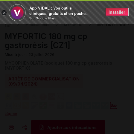
App VIDAL : Vos outils
Installer
×
cliniques, gratuits et en poche.
Sur Google Play
MYFORTIC 180 mg c
Médicaments
MYFORTIC
MYFORTIC 180 mg cp
gastrorésis [CZ1]
Mise à jour : 23 juillet 2026
MYCOPHENOLATE (sodique) 180 mg cp gastrorésis
(MYFORTIC)
ARRÊT DE COMMERCIALISATION
(09/04/2024)
Légende
Ajouter aux interactions