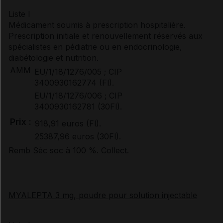
Liste I
Médicament soumis à prescription hospitalière.
Prescription initiale et renouvellement réservés aux
spécialistes en pédiatrie ou en endocrinologie,
diabétologie et nutrition.
AMM
EU/1/18/1276/005 ; CIP
3400930162774 (Fl).
EU/1/18/1276/006 ; CIP
3400930162781 (30Fl).
Prix :
918,91 euros (Fl).
25387,96 euros (30Fl).
Remb Séc soc à 100 %. Collect.
MYALEPTA 3 mg, poudre pour solution injectable