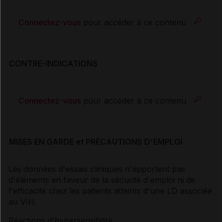
Connectez-vous
pour accéder à ce contenu
CONTRE-INDICATIONS
Connectez-vous
pour accéder à ce contenu
MISES EN GARDE et PRÉCAUTIONS D'EMPLOI
Les données d'essais cliniques n'apportent pas
d'éléments en faveur de la sécurité d'emploi ni de
l'efficacité chez les patients atteints d'une LD associée
au VIH.
Réactions d'hypersensibilité