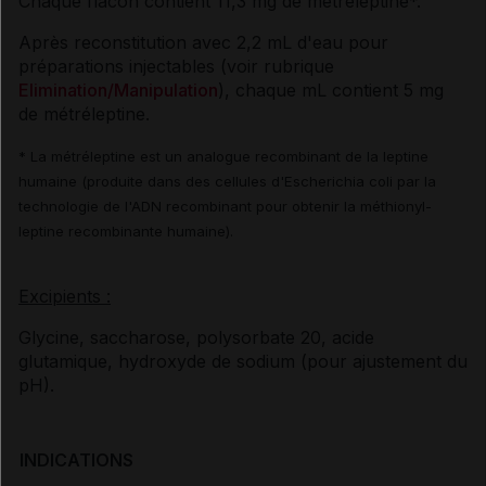
Chaque flacon contient 11,3 mg de métréleptine*.
Après reconstitution avec 2,2 mL d'eau pour
préparations injectables (voir rubrique
Elimination/Manipulation
), chaque mL contient 5 mg
de métréleptine.
* La métréleptine est un analogue recombinant de la leptine
humaine (produite dans des cellules d'Escherichia coli par la
technologie de l'ADN recombinant pour obtenir la méthionyl-
leptine recombinante humaine).
Excipients :
Glycine, saccharose, polysorbate 20, acide
glutamique, hydroxyde de sodium (pour ajustement du
pH).
INDICATIONS