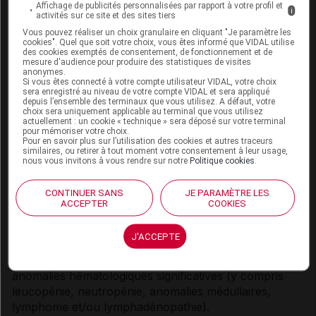
Affichage de publicités personnalisées par rapport à votre profil et
i
la dose des antidiabétiques, selon l'avis du médecin
activités sur ce site et des sites tiers
traitant.
Vous pouvez réaliser un choix granulaire en cliquant "Je paramètre les
cookies". Quel que soit votre choix, vous êtes informé que VIDAL utilise
des cookies exemptés de consentement, de fonctionnement et de
Il est recommandé de varier les points d'injection chez
mesure d'audience pour produire des statistiques de visites
les patients recevant à la fois de l'insuline (ou d'autres
anonymes.
Si vous êtes connecté à votre compte utilisateur VIDAL, votre choix
médicaments par voie sous-cutanée) et Myalepta.
sera enregistré au niveau de votre compte VIDAL et sera appliqué
depuis l’ensemble des terminaux que vous utilisez. A défaut, votre
choix sera uniquement applicable au terminal que vous utilisez
Lymphome T
actuellement : un cookie « technique » sera déposé sur votre terminal
pour mémoriser votre choix.
Des cas de lymphome T (voir rubrique
Effets
Pour en savoir plus sur l’utilisation des cookies et autres traceurs
similaires, ou retirer à tout moment votre consentement à leur usage,
indésirables
) ont été rapportés lors de l'utilisation de
nous vous invitons à vous rendre sur notre
Politique cookies
.
la métréleptine dans les études cliniques. Aucun lien
de causalité n'a été établi entre le médicament et le
CONTINUER SANS
JE PARAMÈTRE LES
développement et/ou la progression d'un lymphome.
ACCEPTER
COOKIES
Les bénéfices et les risques du traitement doivent être
J'ACCEPTE
attentivement mesurés chez les patients atteints de LD
généralisée acquise et/ou les patients présentant des
anomalies hématologiques significatives (y compris
leucopénie, neutropénie, anomalies médullaires,
lymphome et/ou lymphadénopathie).