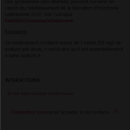
Des grossesses non désirées peuvent survenir en
raison du rétablissement de la libération d'hormone
lutéinisante (LH). Voir rubrique
Fertilité/Grossesse/Allaitement
.
Excipients
Ce médicament contient moins de 1 mmol (23 mg) de
sodium par dose, c'est-à-dire qu'il est essentiellement
« sans sodium ».
INTERACTIONS
Voir dans l'analyse d'ordonnance
Connectez-vous
pour accéder à ce contenu