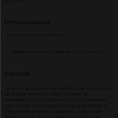
qu'il induit.
EFFETS INDÉSIRABLES
Voir dans l'analyse d'ordonnance
Connectez-vous
pour accéder à ce contenu
SURDOSAGE
Dans un cas post-commercialisation, un nourrisson a
été exposé pendant 8 mois à une dose de
métréleptine 10 fois supérieure à la dose habituelle.
Dans ce cas, le surdosage prolongé était associé à
une anorexie sévère entraînant des carences en
vitamines et en zinc, une anémie ferriprive, une