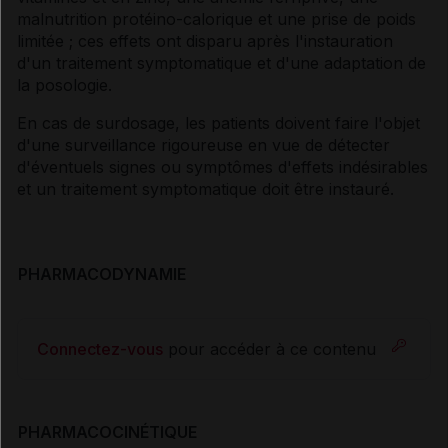
malnutrition protéino-calorique et une prise de poids
limitée ; ces effets ont disparu après l'instauration
d'un traitement symptomatique et d'une adaptation de
la posologie.
En cas de surdosage, les patients doivent faire l'objet
d'une surveillance rigoureuse en vue de détecter
d'éventuels signes ou symptômes d'effets indésirables
et un traitement symptomatique doit être instauré.
PHARMACODYNAMIE
Connectez-vous
pour accéder à ce contenu
PHARMACOCINÉTIQUE