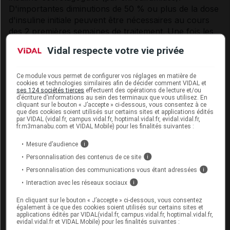
D'importantes diminutions de 50 % ou plus de la dose
d'insuline initiale peuvent être nécessaires au cours
des 2 premières semaines de traitement. Une fois les
besoins en insuline stabilisés, une adaptation
Vidal respecte votre vie privée
posologique des autres antidiabétiques peut également
être nécessaire chez certains patients pour minimiser
le risque d'hypoglycémie.
Ce module vous permet de configurer vos réglages en matière de
cookies et technologies similaires afin de décider comment VIDAL et
ses 124 sociétés tierces
effectuent des opérations de lecture et/ou
Chez les patients sous insulinothérapie concomitante,
d’écriture d’informations au sein des terminaux que vous utilisez. En
cliquant sur le bouton « J’accepte » ci-dessous, vous consentez à ce
en particulier à fortes doses, ou sous insulino-
que des cookies soient utilisés sur certains sites et applications édités
sécrétagogues et traitements combinés, la glycémie
par VIDAL (vidal.fr, campus.vidal.fr, hoptimal.vidal.fr, evidal.vidal.fr,
fr.m3manabu.com et VIDAL Mobile) pour les finalités suivantes :
devra faire l'objet d'une surveillance rigoureuse. Les
patients et leurs aidants doivent être invités à
Mesure d’audience
i
surveiller les signes et symptômes d'hypoglycémie.
Personnalisation des contenus de ce site
i
Personnalisation des communications vous étant adressées
i
Au cours des études cliniques, l'hypoglycémie était
prise en charge par une prise de nourriture/boisson
Interaction avec les réseaux sociaux
i
et par une modification de la dose du médicament
En cliquant sur le bouton « J’accepte » ci-dessous, vous consentez
antidiabétique. En cas d'événements hypoglycémiques
également à ce que des cookies soient utilisés sur certains sites et
applications édités par VIDAL(vidal.fr, campus.vidal.fr, hoptimal.vidal.fr,
non sévères, la prise de nourriture peut être
evidal.vidal.fr et VIDAL Mobile) pour les finalités suivantes :
considérée comme une alternative à la modification de