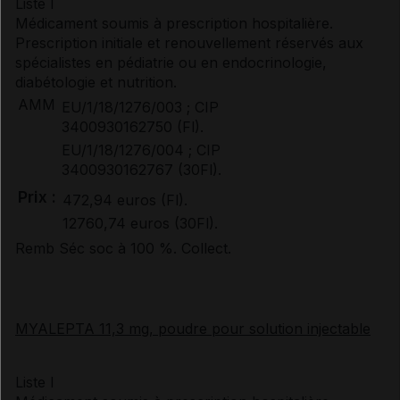
Liste I
Médicament soumis à prescription hospitalière.
Prescription initiale et renouvellement réservés aux
spécialistes en pédiatrie ou en endocrinologie,
diabétologie et nutrition.
AMM
EU/1/18/1276/003 ; CIP
3400930162750 (Fl).
EU/1/18/1276/004 ; CIP
3400930162767 (30Fl).
Prix :
472,94 euros (Fl).
12760,74 euros (30Fl).
Remb Séc soc à 100 %. Collect.
MYALEPTA 11,3 mg, poudre pour solution injectable
Liste I