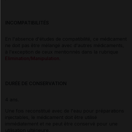
INCOMPATIBILITÉS
En l'absence d'études de compatibilité, ce médicament
ne doit pas être mélangé avec d'autres médicaments,
à l'exception de ceux mentionnés dans la rubrique
Elimination/Manipulation
.
DURÉE DE CONSERVATION
4 ans.
Une fois reconstitué avec de l'eau pour préparations
injectables, le médicament doit être utilisé
immédiatement et ne peut être conservé pour une
utilisation ultérieure.