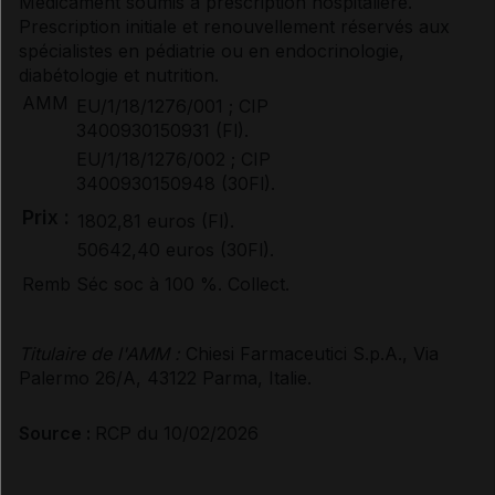
Médicament soumis à prescription hospitalière.
Prescription initiale et renouvellement réservés aux
spécialistes en pédiatrie ou en endocrinologie,
diabétologie et nutrition.
AMM
EU/1/18/1276/001 ; CIP
3400930150931 (Fl).
EU/1/18/1276/002 ; CIP
3400930150948 (30Fl).
Prix :
1802,81 euros (Fl).
50642,40 euros (30Fl).
Remb Séc soc à 100 %. Collect.
Titulaire de l'AMM :
Chiesi Farmaceutici S.p.A., Via
Palermo 26/A, 43122 Parma, Italie.
Source :
RCP du 10/02/2026