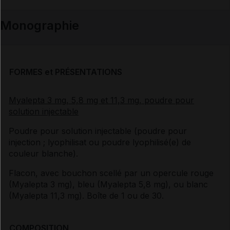
Monographie
FORMES et PRÉSENTATIONS
Myalepta 3 mg, 5,8 mg et 11,3 mg, poudre pour
solution injectable
Poudre pour solution injectable (poudre pour
injection ; lyophilisat ou poudre lyophilisé(e) de
couleur blanche).
Flacon, avec bouchon scellé par un opercule rouge
(Myalepta 3 mg), bleu (Myalepta 5,8 mg), ou blanc
(Myalepta 11,3 mg). Boîte de 1 ou de 30.
COMPOSITION