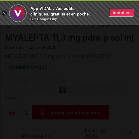
App VIDAL : Vos outils
Installer
×
cliniques, gratuits et en poche.
Sur Google Play
MYALEPTA 11,3 mg p
Médicaments
MYALEPTA
MYALEPTA 11,3 mg pdre p sol inj
Mise à jour : 23 juillet 2026
METRELEPTINE 11,3 mg pdre p sol inj (MYALEPTA)
COMMERCIALISÉ
Légende
Ajouter aux interactions
Copier l'url
Fiche DCI
Monographie
VIDAL