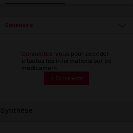
Email
Sommaire
Connectez-vous
pour accéder
Synthèse
à toutes les informations sur ce
médicament.
Monographie
Se connecter
Formes et présentations
Synthèse
Composition
Indications