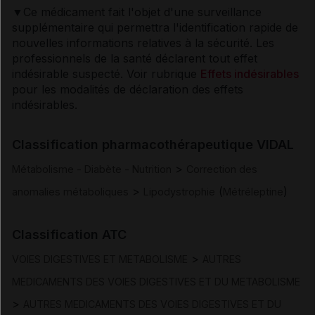
▼Ce médicament fait l'objet d'une surveillance
supplémentaire qui permettra l'identification rapide de
Posologie et mode d'administration
nouvelles informations relatives à la sécurité. Les
professionnels de la santé déclarent tout effet
Contre-indications
indésirable suspecté. Voir rubrique
Effets indésirables
pour les modalités de déclaration des effets
indésirables.
Mises en garde et précautions d'emploi
Classification pharmacothérapeutique VIDAL
Interactions
>
Métabolisme - Diabète - Nutrition
Correction des
>
(
)
Fertilité/grossesse/allaitement
anomalies métaboliques
Lipodystrophie
Métréleptine
Conduite et utilisation de machines
Classification ATC
>
VOIES DIGESTIVES ET METABOLISME
AUTRES
Effets indésirables
MEDICAMENTS DES VOIES DIGESTIVES ET DU METABOLISME
>
AUTRES MEDICAMENTS DES VOIES DIGESTIVES ET DU
Surdosage