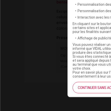
bensérazide chlorhydrate
Personnalisation des
Personnalisation de
Excipients
,
,
cellulose microcristalline
talc
p
Interaction avec les
enveloppe de la gélule :
géla
En cliquant sur le bout
certains sites et applica
colorant (gélule) :
titane dio
pour les finalités suivan
Présentation
Affichage de publicité
Vous pouvez réaliser un 
MODOPAR 125 (100 mg/25 mg
informé que VIDAL util
produire des statistiqu
Cip :
3400930066560
Si vous êtes connecté à
et sera appliqué depuis 
Modalités de conservation : Avan
au terminal que vous ut
(Conserver dans son emballage, 
votre choix.
Pour en savoir plus sur l
consentement à leur usa
CONTINUER SANS A