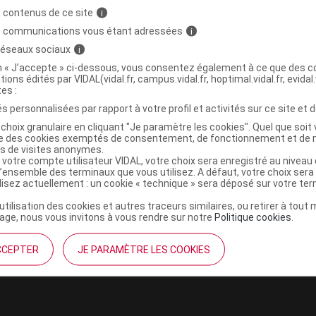
 contenus de ce site
i
s communications vous étant adressées
i
,
ovidone K 90
magnésium stéarate
 réseaux sociaux
i
tine
on « J’accepte » ci-dessous, vous consentez également à ce que des co
tions édités par VIDAL(vidal.fr, campus.vidal.fr, hoptimal.vidal.fr, evidal.
,
,
xyde
indigotine
fer oxyde
tes :
s personnalisées par rapport à votre profil et activités sur ce site et d
choix granulaire en cliquant "Je paramètre les cookies". Quel que soit 
) Gél Fl/60
ise des cookies exemptés de consentement, de fonctionnement et de 
es de visites anonymes.
 votre compte utilisateur VIDAL, votre choix sera enregistré au nivea
Commercialisé
l’ensemble des terminaux que vous utilisez. A défaut, votre choix ser
t ouverture : < 30° durant 36 mois
ilisez actuellement : un cookie « technique » sera déposé sur votre te
Conserver à l'abri de l'humidité)
’utilisation des cookies et autres traceurs similaires, ou retirer à tou
ge, nous vous invitons à vous rendre sur notre
Politique cookies
.
CCEPTER
JE PARAMÈTRE LES COOKIES