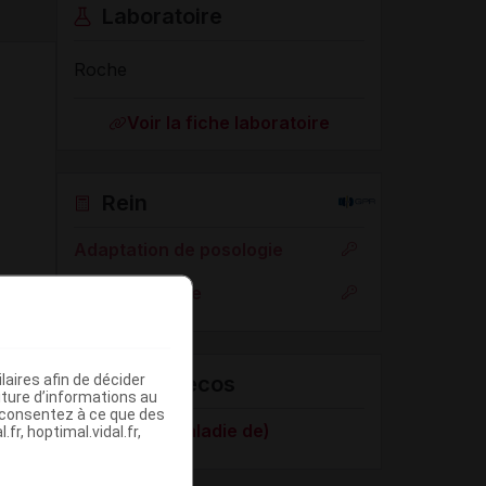
Laboratoire
Roche
Voir la fiche laboratoire
Rein
Adaptation de posologie
Toxicité rénale
aires afin de décider
VIDAL Recos
iture d’informations au
s consentez à ce que des
Parkinson (maladie de)
fr, hoptimal.vidal.fr,