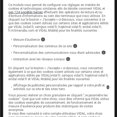
Ce module vous permet de configurer vos réglages en matière de
Modalités de conservation : Avant ouverture : durant 5 ans
cookies et technologies similaires afin de décider comment VIDAL et
ses 124 sociétés tierces
effectuent des opérations de lecture et/ou
Supprimé
d’écriture d’informations au sein des terminaux que vous utilisez. En
cliquant sur le bouton « J’accepte » ci-dessous, vous consentez à ce
que des cookies soient utilisés sur certains sites et applications édités
par VIDAL (vidal.fr, campus.vidal.fr, hoptimal.vidal.fr, evidal.vidal.fr,
fr.m3manabu.com et VIDAL Mobile) pour les finalités suivantes :
Laboratoire
Mesure d’audience
i
Personnalisation des contenus de ce site
i
Amgen SAS
Personnalisation des communications vous étant adressées
i
Interaction avec les réseaux sociaux
i
Voir la fiche laboratoire
En cliquant sur le bouton « J’accepte » ci-dessous, vous consentez
également à ce que des cookies soient utilisés sur certains sites et
applications édités par VIDAL(vidal.fr, campus.vidal.fr, hoptimal.vidal.fr,
evidal.vidal.fr et VIDAL Mobile) pour les finalités suivantes :
Rein
Affichage de publicités personnalisées par rapport à votre profil et
i
activités sur ce site et des sites tiers
Adaptation de posologie
Vous pouvez réaliser un choix granulaire en cliquant "Je paramètre les
cookies". Quel que soit votre choix, vous êtes informé que VIDAL utilise
des cookies exemptés de consentement, de fonctionnement et de
Toxicité rénale
mesure d'audience pour produire des statistiques de visites
anonymes.
Si vous êtes connecté à votre compte utilisateur VIDAL, votre choix