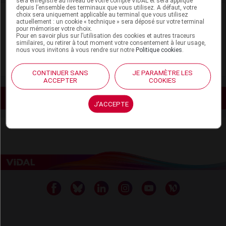
sera enregistré au niveau de votre compte VIDAL et sera appliqué
depuis l’ensemble des terminaux que vous utilisez. A défaut, votre
VIDAL Recos
choix sera uniquement applicable au terminal que vous utilisez
actuellement : un cookie « technique » sera déposé sur votre terminal
pour mémoriser votre choix.
Pour en savoir plus sur l’utilisation des cookies et autres traceurs
Hypercalcémie
similaires, ou retirer à tout moment votre consentement à leur usage,
nous vous invitons à vous rendre sur notre
Politique cookies
.
Insuffisance rénale chronique
CONTINUER SANS
JE PARAMÈTRE LES
ACCEPTER
COOKIES
Voir les actualités liées
J'ACCEPTE