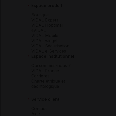
Espace produit
Boutique
VIDAL Expert
VIDAL Hoptimal
eVIDAL
VIDAL Mobile
VIDAL widget
VIDAL Sécurisation
VIDAL e-Services
Espace institutionnel
Qui sommes-nous ?
VIDAL France
Carrières
Charte éthique et
déontologique
Service client
Contact
Aide