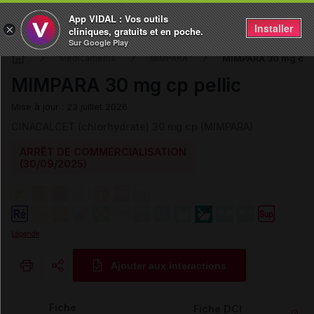
App VIDAL : Vos outils
Installer
×
cliniques, gratuits et en poche.
Sur Google Play
MIMPARA 30 mg cp p
Médicaments
MIMPARA
MIMPARA 30 mg cp pellic
Mise à jour : 23 juillet 2026
CINACALCET (chlorhydrate) 30 mg cp (MIMPARA)
ARRÊT DE COMMERCIALISATION
(30/09/2025)
Légende
Ajouter aux interactions
Copier l'url
Fiche
Fiche DCI