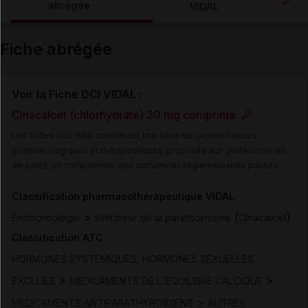
abrégée
VIDAL
Email
Fiche abrégée
Voir la Fiche DCI VIDAL :
Cinacalcet (chlorhydrate) 30 mg comprimé
Les fiches DCI Vidal constituent une base de connaissances
pharmacologiques et thérapeutiques, proposée aux professionnels
de santé, en complément des documents réglementaires publiés.
Classification pharmacothérapeutique VIDAL
>
(
)
Endocrinologie
Inhibiteur de la parathormone
Cinacalcet
Classification ATC
HORMONES SYSTEMIQUES, HORMONES SEXUELLES
>
>
EXCLUES
MEDICAMENTS DE L'EQUILIBRE CALCIQUE
>
MEDICAMENTS ANTIPARATHYROÏDIENS
AUTRES