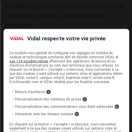
>
>
SYSTEME NERVEUX
PSYCHOLEPTIQUES
HYPNOTIQUES
>
ET SEDATIFS
DERIVES DE LA BENZODIAZEPINE
(
)
MIDAZOLAM
Substance
Vidal respecte votre vie privée
midazolam
Présentation
Ce module vous permet de configurer vos réglages en matière de
cookies et technologies similaires afin de décider comment VIDAL et
ses 124 sociétés tierces
effectuent des opérations de lecture et/ou
MIDAZOLAM SANDOZ 5 mg/ml S inj 10Amp/1ml [TH1]
d’écriture d’informations au sein des terminaux que vous utilisez. En
cliquant sur le bouton « J’accepte » ci-dessous, vous consentez à ce
Cip :
que des cookies soient utilisés sur certains sites et applications édités
3400959002891
par VIDAL (vidal.fr, campus.vidal.fr, hoptimal.vidal.fr, evidal.vidal.fr,
Modalités de conservation : Avant ouverture : durant 4 ans
fr.m3manabu.com et VIDAL Mobile) pour les finalités suivantes :
Commercialisé
Mesure d’audience
i
Personnalisation des contenus de ce site
i
Personnalisation des communications vous étant adressées
i
Interaction avec les réseaux sociaux
i
Laboratoire
En cliquant sur le bouton « J’accepte » ci-dessous, vous consentez
également à ce que des cookies soient utilisés sur certains sites et
Sandoz