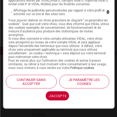
applications édités par VIDAL(vidal.fr, campus.vidal.fr, hoptimal.vidal.fr,
evidal.vidal.fr et VIDAL Mobile) pour les finalités suivantes :
Affichage de publicités personnalisées par rapport à votre profil et
Voir la fiche laboratoire
i
activités sur ce site et des sites tiers
Vous pouvez réaliser un choix granulaire en cliquant "Je paramètre les
cookies". Quel que soit votre choix, vous êtes informé que VIDAL utilise
des cookies exemptés de consentement, de fonctionnement et de
mesure d'audience pour produire des statistiques de visites
anonymes.
Si vous êtes connecté à votre compte utilisateur VIDAL, votre choix
sera enregistré au niveau de votre compte VIDAL et sera appliqué
depuis l’ensemble des terminaux que vous utilisez. A défaut, votre
choix sera uniquement applicable au terminal que vous utilisez
actuellement : un cookie « technique » sera déposé sur votre terminal
pour mémoriser votre choix.
Pour en savoir plus sur l’utilisation des cookies et autres traceurs
similaires, ou retirer à tout moment votre consentement à leur usage,
nous vous invitons à vous rendre sur notre
Politique cookies
.
CONTINUER SANS
JE PARAMÈTRE LES
ACCEPTER
COOKIES
Espace produit
J'ACCEPTE
Boutique
VIDAL Expert
VIDAL Hoptimal
eVIDAL