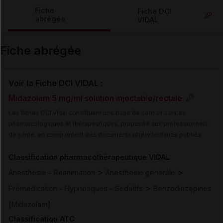
Copier l'url
Fiche
Fiche DCI
abrégée
VIDAL
Email
Fiche abrégée
Voir la Fiche DCI VIDAL :
Midazolam 5 mg/ml solution injectable/rectale
Les fiches DCI Vidal constituent une base de connaissances
pharmacologiques et thérapeutiques, proposée aux professionnels
de santé, en complément des documents réglementaires publiés.
Classification pharmacothérapeutique VIDAL
>
>
Anesthésie - Réanimation
Anesthésie générale
>
Prémédication - Hypnotiques - Sédatifs
Benzodiazépines
(
)
Midazolam
Classification ATC