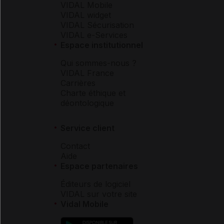
VIDAL Mobile
VIDAL widget
VIDAL Sécurisation
VIDAL e-Services
Espace institutionnel
Qui sommes-nous ?
VIDAL France
Carrières
Charte éthique et
déontologique
Service client
Contact
Aide
Espace partenaires
Éditeurs de logiciel
VIDAL sur votre site
Vidal Mobile