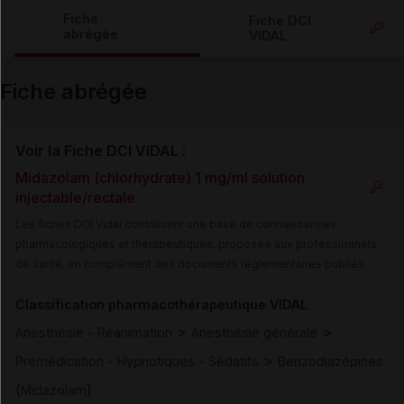
Copier l'url
Fiche
Fiche DCI
abrégée
VIDAL
Email
Fiche abrégée
Voir la Fiche DCI VIDAL :
Midazolam (chlorhydrate) 1 mg/ml solution
injectable/rectale
Les fiches DCI Vidal constituent une base de connaissances
pharmacologiques et thérapeutiques, proposée aux professionnels
de santé, en complément des documents réglementaires publiés.
Classification pharmacothérapeutique VIDAL
>
>
Anesthésie - Réanimation
Anesthésie générale
>
Prémédication - Hypnotiques - Sédatifs
Benzodiazépines
(
)
Midazolam