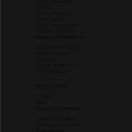
VIDAL Hoptimal
eVIDAL
VIDAL Mobile
VIDAL widget
VIDAL Sécurisation
VIDAL e-Services
Espace institutionnel
Qui sommes-nous ?
VIDAL France
Carrières
Charte éthique et
déontologique
Service client
Contact
Aide
Espace partenaires
Éditeurs de logiciel
VIDAL sur votre site
Vidal Mobile