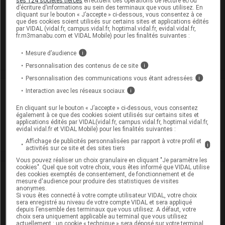
ses 124 sociétés tierces
effectuent des opérations de lecture et/ou
Modalités de conservation : Avant ouverture : durant 36 mois
d’écriture d’informations au sein des terminaux que vous utilisez. En
cliquant sur le bouton « J’accepte » ci-dessous, vous consentez à ce
(Conserver à l'abri de la lumière, Conserver dans son
que des cookies soient utilisés sur certains sites et applications édités
emballage)
par VIDAL (vidal.fr, campus.vidal.fr, hoptimal.vidal.fr, evidal.vidal.fr,
fr.m3manabu.com et VIDAL Mobile) pour les finalités suivantes :
Commercialisé
Mesure d’audience
i
Personnalisation des contenus de ce site
i
Personnalisation des communications vous étant adressées
i
Laboratoire
Interaction avec les réseaux sociaux
i
En cliquant sur le bouton « J’accepte » ci-dessous, vous consentez
Ever Pharma France
également à ce que des cookies soient utilisés sur certains sites et
applications édités par VIDAL(vidal.fr, campus.vidal.fr, hoptimal.vidal.fr,
evidal.vidal.fr et VIDAL Mobile) pour les finalités suivantes :
Voir la fiche laboratoire
Affichage de publicités personnalisées par rapport à votre profil et
i
activités sur ce site et des sites tiers
Vous pouvez réaliser un choix granulaire en cliquant "Je paramètre les
cookies". Quel que soit votre choix, vous êtes informé que VIDAL utilise
VIDAL Recos
des cookies exemptés de consentement, de fonctionnement et de
mesure d'audience pour produire des statistiques de visites
anonymes.
Si vous êtes connecté à votre compte utilisateur VIDAL, votre choix
Anesthésie
sera enregistré au niveau de votre compte VIDAL et sera appliqué
depuis l’ensemble des terminaux que vous utilisez. A défaut, votre
Crise épileptique de l'adulte
choix sera uniquement applicable au terminal que vous utilisez
actuellement : un cookie « technique » sera déposé sur votre terminal