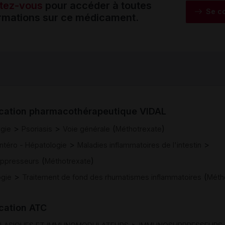
tez-vous
pour accéder à toutes
Se c
ormations sur ce médicament.
ication pharmacothérapeutique VIDAL
>
>
(
)
gie
Psoriasis
Voie générale
Méthotrexate
>
>
ntéro - Hépatologie
Maladies inflammatoires de l'intestin
(
)
ppresseurs
Méthotrexate
>
(
gie
Traitement de fond des rhumatismes inflammatoires
Méth
ication ATC