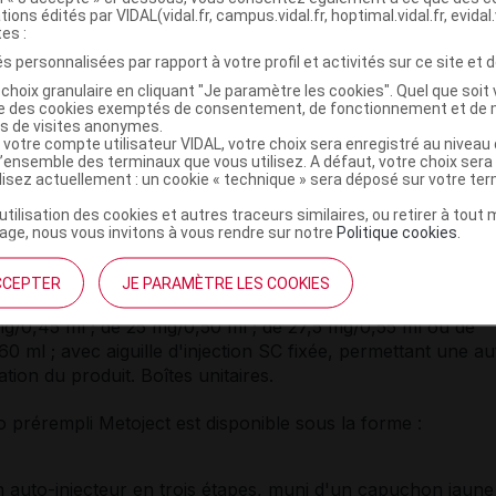
tions édités par VIDAL(vidal.fr, campus.vidal.fr, hoptimal.vidal.fr, evidal.
e
tes :
s personnalisées par rapport à votre profil et activités sur ce site et d
choix granulaire en cliquant "Je paramètre les cookies". Quel que soit 
ise des cookies exemptés de consentement, de fonctionnement et de 
es de visites anonymes.
 votre compte utilisateur VIDAL, votre choix sera enregistré au nivea
l’ensemble des terminaux que vous utilisez. A défaut, votre choix ser
ilisez actuellement : un cookie « technique » sera déposé sur votre te
et PRÉSENTATIONS
’utilisation des cookies et autres traceurs similaires, ou retirer à tou
injectable (limpide, brun-jaune) :
ge, nous vous invitons à vous rendre sur notre
Politique cookies
.
*
érempli
(verre) de 7,5 mg/0,15 ml ; de 10 mg/0,20 ml ; de
CCEPTER
JE PARAMÈTRE LES COOKIES
,25 ml ; de 15 mg/0,30 ml ; de 17,5 mg/0,35 ml ; de 20 mg/0
mg/0,45 ml ; de 25 mg/0,50 ml ; de 27,5 mg/0,55 ml ou de
0 ml ; avec aiguille d'injection SC fixée, permettant une au
ation du produit. Boîtes unitaires.
 prérempli Metoject est disponible sous la forme :
n auto-injecteur en trois étapes, muni d'un capuchon jaune