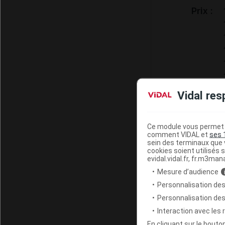
Prix :
Vidal res
Ce module vous permet d
comment VIDAL et
ses 
Remb Séc
sein des terminaux que v
cookies soient utilisés s
evidal.vidal.fr, fr.m3man
Mesure d’audience
Titulaire
mbH, The
Personnalisation des
Personnalisation de
Interaction avec les
En cliquant sur le bout