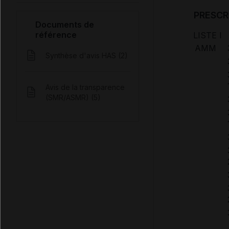
PRESCR
Documents de
référence
LISTE I
AMM
Synthèse d'avis HAS (2)
Avis de la transparence
(SMR/ASMR) (5)