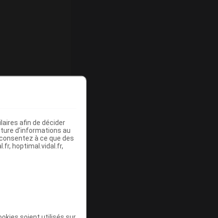
aires afin de décider
iture d’informations au
s consentez à ce que des
fr, hoptimal.vidal.fr,
rate
okies soient utilisés sur