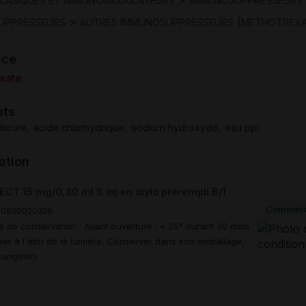
>
PLASIQUES ET IMMUNOMODULATEURS
IMMUNOSUPPRESSEURS
>
(
UPPRESSEURS
AUTRES IMMUNOSUPPRESSEURS
METHOTREXA
nce
xate
nts
,
,
,
lorure
acide chlorhydrique
sodium hydroxyde
eau ppi
ation
T 15 mg/0,30 ml S inj en stylo prérempli B/1
Commerc
00930020326
s de conservation : Avant ouverture : < 25° durant 30 mois
er à l'abri de la lumière, Conserver dans son emballage,
ongeler)