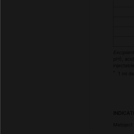
Excipient
pH), aci
injectable
*
1 ml de
INDICAT
Metoject 