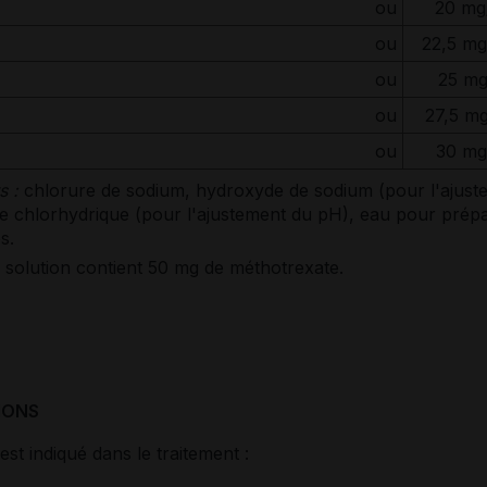
ou
20 mg
ou
22,5 mg
ou
25 mg
ou
27,5 mg
ou
30 mg
s :
chlorure de sodium, hydroxyde de sodium (pour l'ajust
de chlorhydrique (pour l'ajustement du pH), eau pour prép
s.
 solution contient 50 mg de méthotrexate.
IONS
est indiqué dans le traitement :