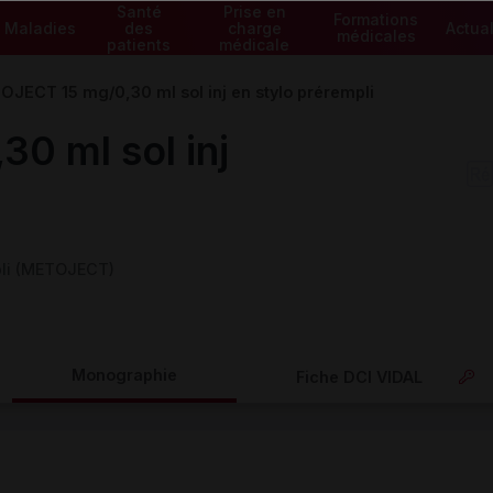
Santé
Prise en
Formations
Maladies
des
charge
Actual
médicales
patients
médicale
JECT 15 mg/0,30 ml sol inj en stylo prérempli
0 ml sol inj
pli (METOJECT)
Monographie
Fiche DCI VIDAL