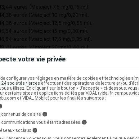
13,44 euros (Metoject 7,5 mg/0,15 ml).
14,38 euros (Metoject 10 mg/0,20 ml).
14,38 euros (Metoject 12,5 mg/0,25 ml).
16,54 euros (Metoject 15 mg/0,30 ml).
16,54 euros (Metoject 17,5 mg/0,35 ml).
18,41 euros (Metoject 20 mg/0,40 ml).
18,41 euros (Metoject 22,5 mg/0,45 ml).
pecte votre vie privée
21,46 euros (Metoject 25 mg/0,50 ml).
21,46 euros (Metoject 27,5 mg/0,55 ml).
e configurer vos réglages en matière de cookies et technologies simil
21,46 euros (Metoject 30 mg/0,60 ml).
124 sociétés tierces
effectuent des opérations de lecture et/ou d’écr
 soc à 65 %. Collect.
ous utilisez. En cliquant sur le bouton « J’accepte » ci-dessous, vou
ur certains sites et applications édités par VIDAL (vidal.fr, campus.vidal.
abu.com et VIDAL Mobile) pour les finalités suivantes :
i
 de l'AMM :
MEDAC, Gesellschaft für klinische Spezialpräpa
aterstrasse 6, 22880 Wedel, Allemagne.
 contenus de ce site
i
s communications vous étant adressées
i
 réseaux sociaux
i
on « J’accepte » ci-dessous, vous consentez également à ce que des co