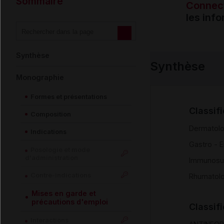
Sommaire
Connec
les inf
Synthèse
Synthèse
Monographie
Formes et présentations
Classif
Composition
Dermatolo
Indications
Gastro - E
Posologie et mode
d'administration
Immunosu
Contre-indications
Rhumatolo
Mises en garde et
précautions d'emploi
Classif
Interactions