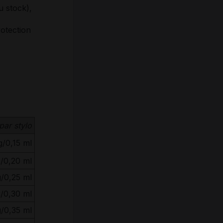
u stock),
otection
par stylo
g/0,15 ml
/0,20 ml
/0,25 ml
/0,30 ml
g/0,35 ml