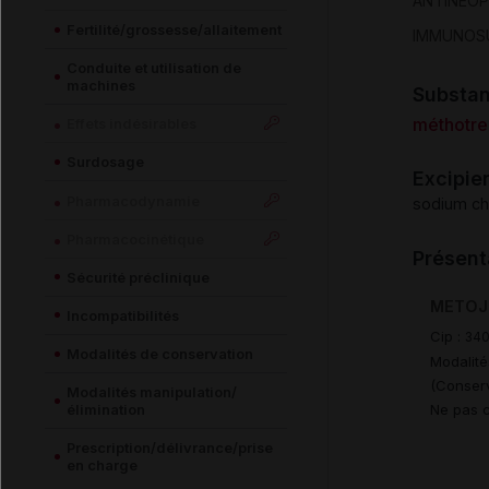
ANTINEO
Fertilité/grossesse/allaitement
IMMUNOS
Conduite et utilisation de
machines
Substa
méthotre
Effets indésirables
Surdosage
Excipie
Pharmacodynamie
sodium ch
Pharmacocinétique
Présent
Sécurité préclinique
METOJEC
Incompatibilités
Cip :
34
Modalités de conservation
Modalité
(Conserv
Modalités manipulation/
Ne pas c
élimination
Prescription/délivrance/prise
en charge