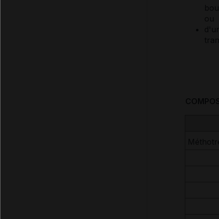
bou
ou
d'u
tran
COMPOS
Méthotr