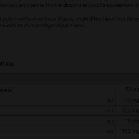
ton poussoir jaune (forme disponible jusqu'à épuisement d
n auto-injecteur en deux étapes, muni d'un capuchon de pr
slucide et d'un protège-aiguille bleu.
ITION
*
7,5 m
exate
ou
10 mg
ou
12,5 mg
ou
15 mg
ou
17,5 m