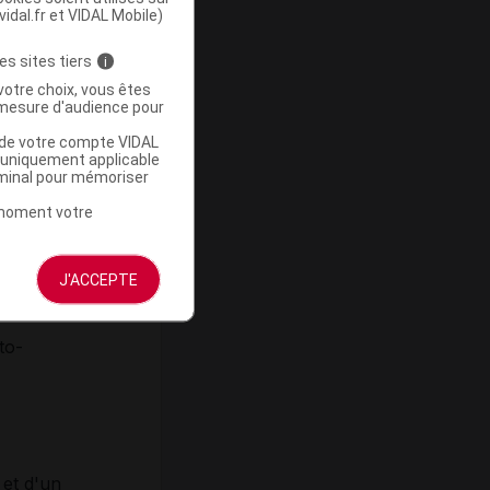
vidal.fr et VIDAL Mobile)
es sites tiers
i
votre choix, vous êtes
mesure d'audience pour
u de votre compte VIDAL
a uniquement applicable
rminal pour mémoriser
t moment votre
J'ACCEPTE
,40 ml ;
to-
 et d'un