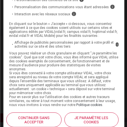
En savoir plus le site du CRAT
:
Personnalisation des communications vous étant adressées
i
Interaction avec les réseaux sociaux
i
Méthylprednisolone - Allaitement
Méthylprednisolone - Grossesse
En cliquant sur le bouton « J’accepte » ci-dessous, vous consentez
également à ce que des cookies soient utilisés sur certains sites et
applications édités par VIDAL(vidal.fr, campus.vidal.fr, hoptimal.vidal.fr,
evidal.vidal.fr et VIDAL Mobile) pour les finalités suivantes :
Actualité liée
Affichage de publicités personnalisées par rapport à votre profil et
i
activités sur ce site et des sites tiers
Vous pouvez réaliser un choix granulaire en cliquant "Je paramètre les
07 juillet 2026
cookies". Quel que soit votre choix, vous êtes informé que VIDAL utilise
des cookies exemptés de consentement, de fonctionnement et de
Traitement de la sclérose en plaques en
mesure d'audience pour produire des statistiques de visites
2026 : nouvelles données, nouvelles pratiques
anonymes.
Si vous êtes connecté à votre compte utilisateur VIDAL, votre choix
(Partie III)
sera enregistré au niveau de votre compte VIDAL et sera appliqué
depuis l’ensemble des terminaux que vous utilisez. A défaut, votre
choix sera uniquement applicable au terminal que vous utilisez
actuellement : un cookie « technique » sera déposé sur votre terminal
pour mémoriser votre choix.
Pour en savoir plus sur l’utilisation des cookies et autres traceurs
similaires, ou retirer à tout moment votre consentement à leur usage,
nous vous invitons à vous rendre sur notre
Politique cookies
.
CONTINUER SANS
JE PARAMÈTRE LES
ACCEPTER
COOKIES