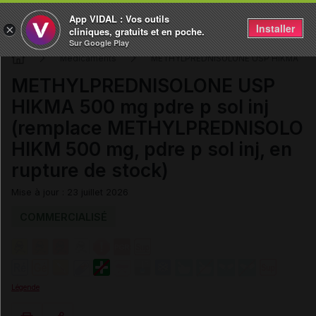
App VIDAL : Vos outils
Installer
×
cliniques, gratuits et en poche.
Sur Google Play
Médicaments
METHYLPREDNISOLONE USP HIKMA
METHYLPREDNISOLONE USP
HIKMA 500 mg pdre p sol inj
(remplace METHYLPREDNISOLO
HIKM 500 mg, pdre p sol inj, en
rupture de stock)
Mise à jour : 23 juillet 2026
COMMERCIALISÉ
Légende