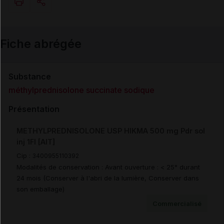
Copier l'url
Fiche abrégée
Email
Substance
méthylprednisolone succinate sodique
Présentation
METHYLPREDNISOLONE USP HIKMA 500 mg Pdr sol
inj 1Fl [AIT]
Cip :
3400955110392
Modalités de conservation : Avant ouverture : < 25° durant
24 mois (Conserver à l'abri de la lumière, Conserver dans
son emballage)
Commercialisé