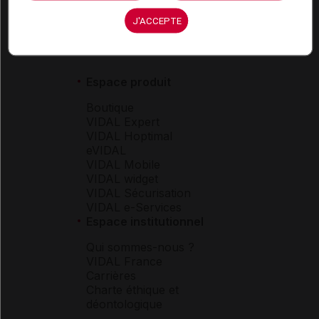
J'ACCEPTE
Espace produit
Boutique
VIDAL Expert
VIDAL Hoptimal
eVIDAL
VIDAL Mobile
VIDAL widget
VIDAL Sécurisation
VIDAL e-Services
Espace institutionnel
Qui sommes-nous ?
VIDAL France
Carrières
Charte éthique et
déontologique