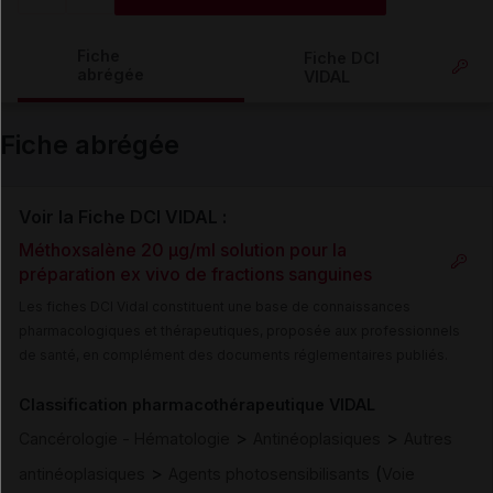
Copier l'url
Fiche
Fiche DCI
abrégée
VIDAL
Email
Fiche abrégée
Voir la Fiche DCI VIDAL :
Méthoxsalène 20 µg/ml solution pour la
préparation ex vivo de fractions sanguines
Les fiches DCI Vidal constituent une base de connaissances
pharmacologiques et thérapeutiques, proposée aux professionnels
de santé, en complément des documents réglementaires publiés.
Classification pharmacothérapeutique VIDAL
>
>
Cancérologie - Hématologie
Antinéoplasiques
Autres
>
(
antinéoplasiques
Agents photosensibilisants
Voie