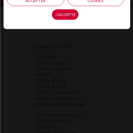
ACCEPTER
COOKIES
J'ACCEPTE
Espace produit
Boutique
VIDAL Expert
VIDAL Hoptimal
eVIDAL
VIDAL Mobile
VIDAL widget
VIDAL Sécurisation
VIDAL e-Services
Espace institutionnel
Qui sommes-nous ?
VIDAL France
Carrières
Charte éthique et