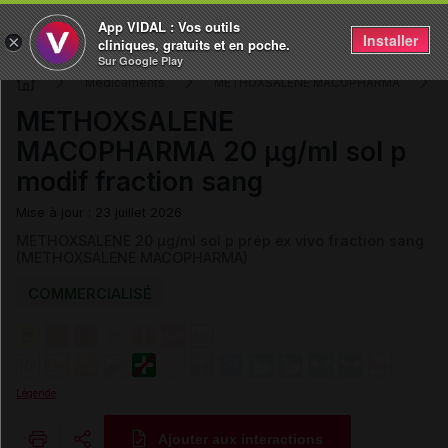
App VIDAL : Vos outils
Installer
×
cliniques, gratuits et en poche.
Sur Google Play
Médicaments
METHOXSALENE MACOPHARMA
METHOXSALENE
MACOPHARMA 20 µg/ml sol p
modif fraction sang
Mise à jour : 23 juillet 2026
METHOXSALENE 20 µg/ml sol p prép ex vivo fraction sang
(METHOXSALENE MACOPHARMA)
COMMERCIALISÉ
Légende
Ajouter aux interactions