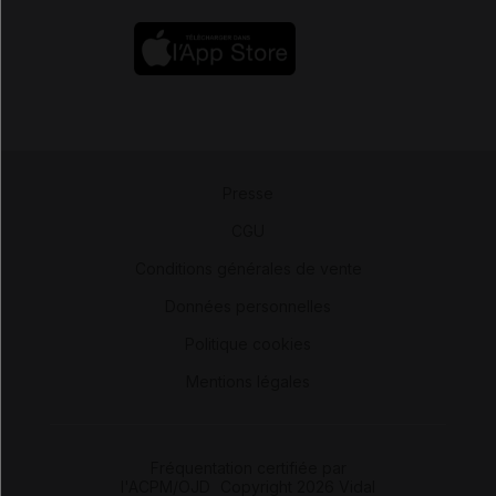
Presse
-
CGU
-
Conditions générales de vente
-
Données personnelles
-
Politique cookies
-
Mentions légales
Fréquentation certifiée par
l'ACPM/OJD
|
Copyright 2026 Vidal