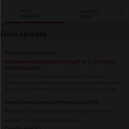
Copier l'url
Fiche
Fiche DCI
abrégée
VIDAL
Email
Fiche abrégée
Voir la Fiche DCI VIDAL :
Méthadone chlorhydrate 20 mg/15 ml (1,33 mg/ml)
solution buvable
Les fiches DCI Vidal constituent une base de connaissances
pharmacologiques et thérapeutiques, proposée aux professionnels
de santé, en complément des documents réglementaires publiés.
Classification pharmacothérapeutique VIDAL
>
>
Psychiatrie
États de dépendance
Dépendance aux
>
(
)
opioïdes
Substitution
Méthadone
Classification ATC