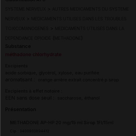
>
SYSTEME NERVEUX
AUTRES MEDICAMENTS DU SYSTEME
>
NERVEUX
MEDICAMENTS UTILISES DANS LES TROUBLES
>
TOXICOMANOGENES
MEDICAMENTS UTILISES DANS LA
(
)
DEPENDANCE OPIOIDE
METHADONE
Substance
méthadone chlorhydrate
Excipients
,
,
,
acide sorbique
glycérol
xylose
eau purifiée
aromatisant :
orange amère extrait concentré p sirop
Excipients à effet notoire :
EEN sans dose seuil :
,
saccharose
éthanol
Présentation
METHADONE AP-HP 20 mg/15 ml Sirop 1Fl/15ml
Cip :
3400933894412