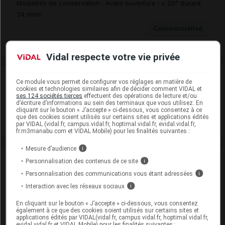
Modalités de conservation : Avant ouverture : < 25° durant
24 mois
Commercialisé
Vidal respecte votre vie privée
Laboratoire
Ce module vous permet de configurer vos réglages en matière de
cookies et technologies similaires afin de décider comment VIDAL et
ses 124 sociétés tierces
effectuent des opérations de lecture et/ou
Bouchara-Recordati
d’écriture d’informations au sein des terminaux que vous utilisez. En
cliquant sur le bouton « J’accepte » ci-dessous, vous consentez à ce
que des cookies soient utilisés sur certains sites et applications édités
Voir la fiche laboratoire
par VIDAL (vidal.fr, campus.vidal.fr, hoptimal.vidal.fr, evidal.vidal.fr,
fr.m3manabu.com et VIDAL Mobile) pour les finalités suivantes :
Mesure d’audience
i
VIDAL Recos
Personnalisation des contenus de ce site
i
Personnalisation des communications vous étant adressées
i
Douleur de l'adulte
Interaction avec les réseaux sociaux
i
Dépendance aux opiacés (traitement de
En cliquant sur le bouton « J’accepte » ci-dessous, vous consentez
également à ce que des cookies soient utilisés sur certains sites et
substitution)
applications édités par VIDAL(vidal.fr, campus.vidal.fr, hoptimal.vidal.fr,
evidal.vidal.fr et VIDAL Mobile) pour les finalités suivantes :