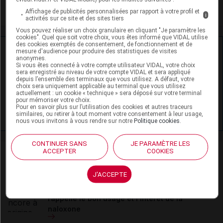
Soins palliatifs et accompagnement
Affichage de publicités personnalisées par rapport à votre profil et
i
activités sur ce site et des sites tiers
Vous pouvez réaliser un choix granulaire en cliquant "Je paramètre les
cookies". Quel que soit votre choix, vous êtes informé que VIDAL utilise
des cookies exemptés de consentement, de fonctionnement et de
Ressources externes complémentaires
mesure d'audience pour produire des statistiques de visites
anonymes.
Si vous êtes connecté à votre compte utilisateur VIDAL, votre choix
En savoir plus le site du CRAT
:
sera enregistré au niveau de votre compte VIDAL et sera appliqué
depuis l’ensemble des terminaux que vous utilisez. A défaut, votre
choix sera uniquement applicable au terminal que vous utilisez
Méthadone - Allaitement
actuellement : un cookie « technique » sera déposé sur votre terminal
pour mémoriser votre choix.
Pour en savoir plus sur l’utilisation des cookies et autres traceurs
Méthadone - Grossesse
similaires, ou retirer à tout moment votre consentement à leur usage,
nous vous invitons à vous rendre sur notre
Politique cookies
.
CONTINUER SANS
JE PARAMÈTRE LES
ACCEPTER
COOKIES
Actualités liées
J'ACCEPTE
21 mai 2026
Méthadone et risques associés : l'ANSM
rappelle le bon usage et l'intérêt de la
naloxone