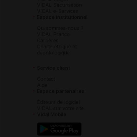
VIDAL Sécurisation
VIDAL e-Services
Espace institutionnel
Qui sommes-nous ?
VIDAL France
Carrières
Charte éthique et
déontologique
Service client
Contact
Aide
Espace partenaires
Éditeurs de logiciel
VIDAL sur votre site
Vidal Mobile