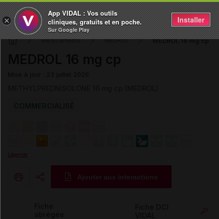
App VIDAL : Vos outils
Installer
×
cliniques, gratuits et en poche.
Sur Google Play
MEDROL 16 mg cp
Médicaments
MEDROL
MEDROL 16 mg cp
Mise à jour : 23 juillet 2026
METHYLPREDNISOLONE 16 mg cp (MEDROL)
COMMERCIALISÉ
Légende
Ajouter aux interactions
Copier l'url
Fiche
Fiche DCI
abrégée
VIDAL