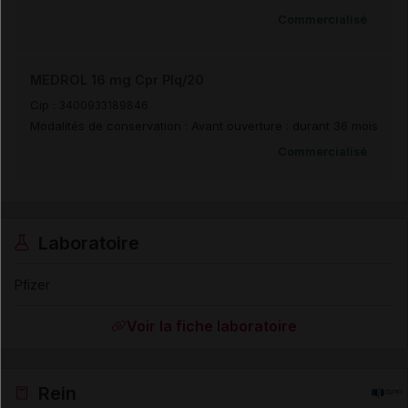
Commercialisé
MEDROL 16 mg Cpr Plq/20
Cip :
3400933189846
Modalités de conservation : Avant ouverture : durant 36 mois
Commercialisé
Laboratoire
Pfizer
Voir la fiche laboratoire
Rein