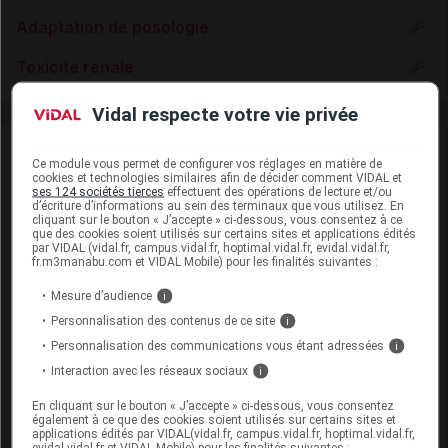
Adaptation de posologie
Toxicité rénale
Vidal respecte votre vie privée
VIDAL Recos
Ce module vous permet de configurer vos réglages en matière de
cookies et technologies similaires afin de décider comment VIDAL et
Anémie hémolytique auto-immune de l'enfant
ses 124 sociétés tierces
effectuent des opérations de lecture et/ou
d’écriture d’informations au sein des terminaux que vous utilisez. En
cliquant sur le bouton « J’accepte » ci-dessous, vous consentez à ce
Arthrite juvénile idiopathique
que des cookies soient utilisés sur certains sites et applications édités
par VIDAL (vidal.fr, campus.vidal.fr, hoptimal.vidal.fr, evidal.vidal.fr,
fr.m3manabu.com et VIDAL Mobile) pour les finalités suivantes :
Asthme aigu grave
Mesure d’audience
i
Asthme de l'adulte
Personnalisation des contenus de ce site
i
Personnalisation des communications vous étant adressées
i
Asthme de l'enfant : traitement de fond
Interaction avec les réseaux sociaux
i
Asthme de l'enfant : traitement des crises
En cliquant sur le bouton « J’accepte » ci-dessous, vous consentez
également à ce que des cookies soient utilisés sur certains sites et
BPCO
applications édités par VIDAL(vidal.fr, campus.vidal.fr, hoptimal.vidal.fr,
evidal.vidal.fr et VIDAL Mobile) pour les finalités suivantes :