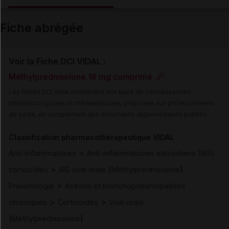
Email
Fiche abrégée
Voir la Fiche DCI VIDAL :
Méthylprednisolone 16 mg comprimé
Les fiches DCI Vidal constituent une base de connaissances
pharmacologiques et thérapeutiques, proposée aux professionnels
de santé, en complément des documents réglementaires publiés.
Classification pharmacothérapeutique VIDAL
>
Anti-inflammatoires
Anti-inflammatoires stéroïdiens (AIS) :
>
(
)
corticoïdes
AIS voie orale
Méthylprednisolone
>
Pneumologie
Asthme et bronchopneumopathies
>
>
chroniques
Corticoïdes
Voie orale
(
)
Méthylprednisolone