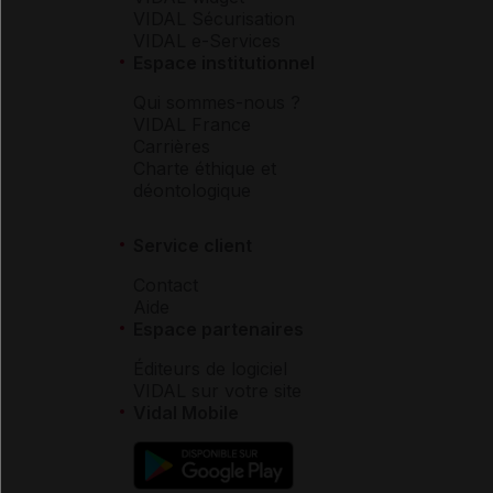
VIDAL Sécurisation
VIDAL e-Services
Espace institutionnel
Qui sommes-nous ?
VIDAL France
Carrières
Charte éthique et
déontologique
Service client
Contact
Aide
Espace partenaires
Éditeurs de logiciel
VIDAL sur votre site
Vidal Mobile