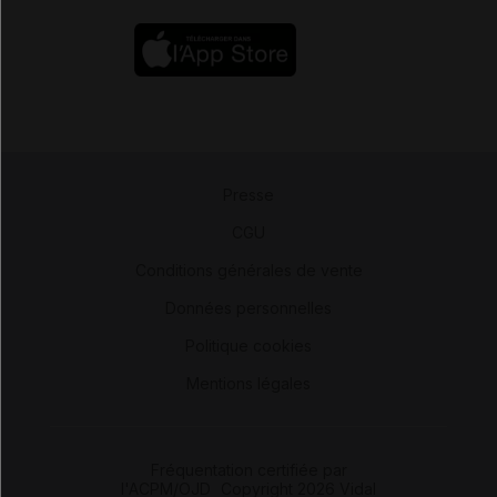
Presse
-
CGU
-
Conditions générales de vente
-
Données personnelles
-
Politique cookies
-
Mentions légales
Fréquentation certifiée par
l'ACPM/OJD
|
Copyright 2026 Vidal