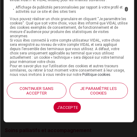
Cancers : complications des chimiothérapies
Affichage de publicités personnalisées par rapport à votre profil et
i
activités sur ce site et des sites tiers
Vous pouvez réaliser un choix granulaire en cliquant "Je paramètre les
Crohn (maladie de)
cookies". Quel que soit votre choix, vous êtes informé que VIDAL utilise
des cookies exemptés de consentement, de fonctionnement et de
Hypercalcémie
mesure d'audience pour produire des statistiques de visites
anonymes.
Si vous êtes connecté à votre compte utilisateur VIDAL, votre choix
Polyarthrite rhumatoïde
sera enregistré au niveau de votre compte VIDAL et sera appliqué
depuis l’ensemble des terminaux que vous utilisez. A défaut, votre
choix sera uniquement applicable au terminal que vous utilisez
Purpura thrombopénique immunologique de l'enfant
actuellement : un cookie « technique » sera déposé sur votre terminal
pour mémoriser votre choix.
Pour en savoir plus sur l’utilisation des cookies et autres traceurs
Rectocolite hémorragique
similaires, ou retirer à tout moment votre consentement à leur usage,
nous vous invitons à vous rendre sur notre
Politique cookies
.
Rhinite allergique
CONTINUER SANS
JE PARAMÈTRE LES
Sclérose en plaques
ACCEPTER
COOKIES
Sinusite aiguë de l'adulte
J'ACCEPTE
Sinusite aiguë de l'enfant
Soins palliatifs et accompagnement