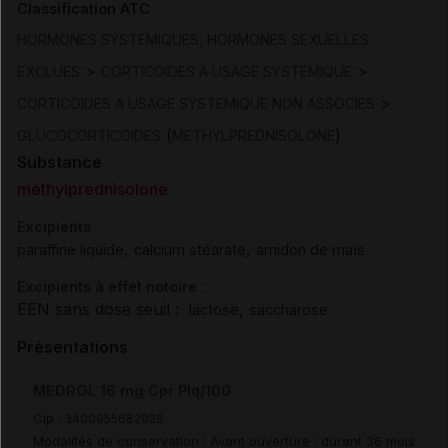
Classification ATC
HORMONES SYSTEMIQUES, HORMONES SEXUELLES
>
>
EXCLUES
CORTICOIDES A USAGE SYSTEMIQUE
>
CORTICOIDES A USAGE SYSTEMIQUE NON ASSOCIES
(
)
GLUCOCORTICOIDES
METHYLPREDNISOLONE
Substance
méthylprednisolone
Excipients
,
,
paraffine liquide
calcium stéarate
amidon de maïs
Excipients à effet notoire :
EEN sans dose seuil :
,
lactose
saccharose
Présentations
MEDROL 16 mg Cpr Plq/100
Cip :
3400955682028
Modalités de conservation : Avant ouverture : durant 36 mois