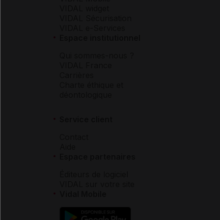
VIDAL widget
VIDAL Sécurisation
VIDAL e-Services
Espace institutionnel
Qui sommes-nous ?
VIDAL France
Carrières
Charte éthique et
déontologique
Service client
Contact
Aide
Espace partenaires
Éditeurs de logiciel
VIDAL sur votre site
Vidal Mobile