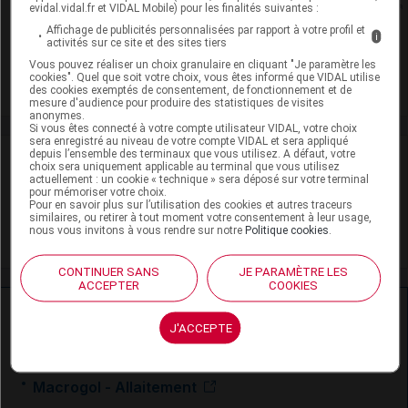
Rein
evidal.vidal.fr et VIDAL Mobile) pour les finalités suivantes :
Affichage de publicités personnalisées par rapport à votre profil et
i
activités sur ce site et des sites tiers
Adaptation de posologie
Vous pouvez réaliser un choix granulaire en cliquant "Je paramètre les
cookies". Quel que soit votre choix, vous êtes informé que VIDAL utilise
Toxicité rénale
des cookies exemptés de consentement, de fonctionnement et de
mesure d'audience pour produire des statistiques de visites
anonymes.
Si vous êtes connecté à votre compte utilisateur VIDAL, votre choix
sera enregistré au niveau de votre compte VIDAL et sera appliqué
depuis l’ensemble des terminaux que vous utilisez. A défaut, votre
VIDAL Recos
choix sera uniquement applicable au terminal que vous utilisez
actuellement : un cookie « technique » sera déposé sur votre terminal
pour mémoriser votre choix.
Soins palliatifs et accompagnement
Pour en savoir plus sur l’utilisation des cookies et autres traceurs
similaires, ou retirer à tout moment votre consentement à leur usage,
nous vous invitons à vous rendre sur notre
Politique cookies
.
Syndrome de l'intestin irritable
CONTINUER SANS
JE PARAMÈTRE LES
ACCEPTER
COOKIES
Ressources externes complémentaires
J'ACCEPTE
En savoir plus le site du CRAT
:
Macrogol - Allaitement