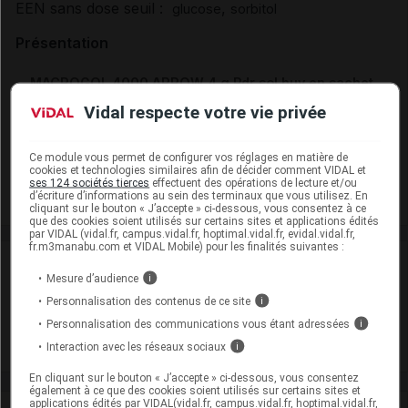
EEN sans dose seuil :
,
glucose
sorbitol
Présentation
MACROGOL 4000 ARROW 4 g Pdr sol buv en sachet
20Sach
Vidal respecte votre vie privée
Cip :
3400930174913
Modalités de conservation : Avant ouverture : durant 36 mois
Ce module vous permet de configurer vos réglages en matière de
cookies et technologies similaires afin de décider comment VIDAL et
Commercialisé
ses 124 sociétés tierces
effectuent des opérations de lecture et/ou
d’écriture d’informations au sein des terminaux que vous utilisez. En
cliquant sur le bouton « J’accepte » ci-dessous, vous consentez à ce
que des cookies soient utilisés sur certains sites et applications édités
par VIDAL (vidal.fr, campus.vidal.fr, hoptimal.vidal.fr, evidal.vidal.fr,
fr.m3manabu.com et VIDAL Mobile) pour les finalités suivantes :
Laboratoire
Mesure d’audience
i
Personnalisation des contenus de ce site
i
Arrow Génériques
Personnalisation des communications vous étant adressées
i
Voir la fiche laboratoire
Interaction avec les réseaux sociaux
i
En cliquant sur le bouton « J’accepte » ci-dessous, vous consentez
également à ce que des cookies soient utilisés sur certains sites et
applications édités par VIDAL(vidal.fr, campus.vidal.fr, hoptimal.vidal.fr,