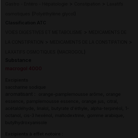
>
>
Gastro - Entéro - Hépatologie
Constipation
Laxatifs
(
)
osmotiques
Polyéthylène glycol
Classification ATC
>
VOIES DIGESTIVES ET METABOLISME
MEDICAMENTS DE
>
>
LA CONSTIPATION
MEDICAMENTS DE LA CONSTIPATION
(
)
LAXATIFS OSMOTIQUES
MACROGOL
Substance
macrogol 4000
Excipients
saccharine sodique
aromatisant :
,
orange-pamplemousse arôme
orange
,
,
,
,
essence
pamplemousse essence
orange jus
citral
,
,
,
,
acétaldéhyde
linalol
butyrate d'éthyle
alpha-terpinéol
1-
,
,
,
,
octanol
cis-3 hexénol
maltodextrine
gomme arabique
butylhydroxyanisole
Excipients à effet notoire :