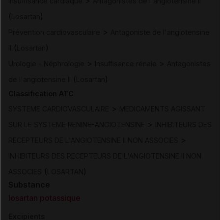
>
Insuffisance cardiaque
Antagonistes de l'angiotensine II
(
)
Losartan
>
Prévention cardiovasculaire
Antagoniste de l'angiotensine
(
)
II
Losartan
>
>
Urologie - Néphrologie
Insuffisance rénale
Antagonistes
(
)
de l'angiotensine II
Losartan
Classification ATC
>
SYSTEME CARDIOVASCULAIRE
MEDICAMENTS AGISSANT
>
SUR LE SYSTEME RENINE-ANGIOTENSINE
INHIBITEURS DES
>
RECEPTEURS DE L'ANGIOTENSINE II NON ASSOCIES
INHIBITEURS DES RECEPTEURS DE L'ANGIOTENSINE II NON
(
)
ASSOCIES
LOSARTAN
Substance
losartan potassique
Excipients