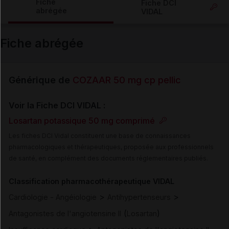
Fiche
Fiche DCI
abrégée
VIDAL
Email
Fiche abrégée
Générique de
COZAAR 50 mg cp pellic
Voir la Fiche DCI VIDAL :
Losartan potassique 50 mg comprimé
Les fiches DCI Vidal constituent une base de connaissances
pharmacologiques et thérapeutiques, proposée aux professionnels
de santé, en complément des documents réglementaires publiés.
Classification pharmacothérapeutique VIDAL
>
>
Cardiologie - Angéiologie
Antihypertenseurs
(
)
Antagonistes de l'angiotensine II
Losartan