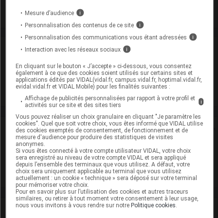
Commercialisé
Mesure d’audience
i
Personnalisation des contenus de ce site
i
Personnalisation des communications vous étant adressées
i
Laboratoire
Interaction avec les réseaux sociaux
i
En cliquant sur le bouton « J’accepte » ci-dessous, vous consentez
Arrow Génériques
également à ce que des cookies soient utilisés sur certains sites et
applications édités par VIDAL(vidal.fr, campus.vidal.fr, hoptimal.vidal.fr,
evidal.vidal.fr et VIDAL Mobile) pour les finalités suivantes :
Voir la fiche laboratoire
Affichage de publicités personnalisées par rapport à votre profil et
i
activités sur ce site et des sites tiers
Vous pouvez réaliser un choix granulaire en cliquant "Je paramètre les
cookies". Quel que soit votre choix, vous êtes informé que VIDAL utilise
Rein
des cookies exemptés de consentement, de fonctionnement et de
mesure d'audience pour produire des statistiques de visites
anonymes.
Adaptation de posologie
Si vous êtes connecté à votre compte utilisateur VIDAL, votre choix
sera enregistré au niveau de votre compte VIDAL et sera appliqué
depuis l’ensemble des terminaux que vous utilisez. A défaut, votre
Toxicité rénale
choix sera uniquement applicable au terminal que vous utilisez
actuellement : un cookie « technique » sera déposé sur votre terminal
pour mémoriser votre choix.
Pour en savoir plus sur l’utilisation des cookies et autres traceurs
similaires, ou retirer à tout moment votre consentement à leur usage,
nous vous invitons à vous rendre sur notre
Politique cookies
.
VIDAL Recos