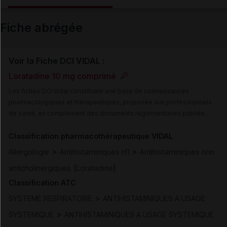
Email
Fiche abrégée
Voir la Fiche DCI VIDAL :
Loratadine 10 mg comprimé
Les fiches DCI Vidal constituent une base de connaissances
pharmacologiques et thérapeutiques, proposée aux professionnels
de santé, en complément des documents réglementaires publiés.
Classification pharmacothérapeutique VIDAL
>
>
Allergologie
Antihistaminiques H1
Antihistaminiques non
(
)
anticholinergiques
Loratadine
Classification ATC
>
SYSTEME RESPIRATOIRE
ANTIHISTAMINIQUES A USAGE
>
SYSTEMIQUE
ANTIHISTAMINIQUES A USAGE SYSTEMIQUE