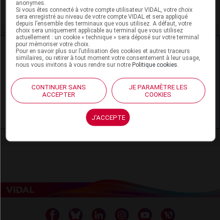
anonymes.
Urticaire chronique
Si vous êtes connecté à votre compte utilisateur VIDAL, votre choix
sera enregistré au niveau de votre compte VIDAL et sera appliqué
depuis l’ensemble des terminaux que vous utilisez. A défaut, votre
choix sera uniquement applicable au terminal que vous utilisez
actuellement : un cookie « technique » sera déposé sur votre terminal
pour mémoriser votre choix.
Ressources externes complémentaires
Pour en savoir plus sur l’utilisation des cookies et autres traceurs
similaires, ou retirer à tout moment votre consentement à leur usage,
nous vous invitons à vous rendre sur notre
Politique cookies
.
En savoir plus le site du CRAT
:
CONTINUER SANS
JE PARAMÈTRE LES
Loratadine - Allaitement
ACCEPTER
COOKIES
Loratadine - Grossesse
J'ACCEPTE