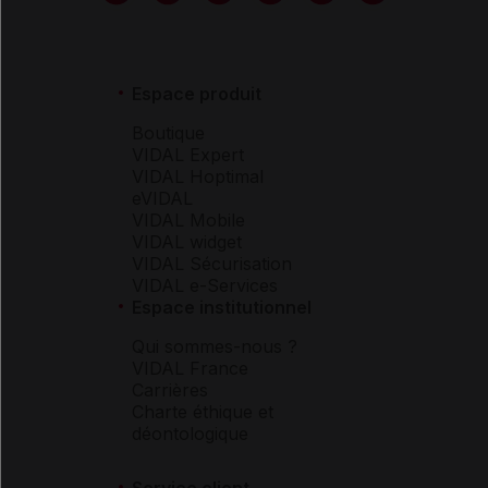
Espace produit
Boutique
VIDAL Expert
VIDAL Hoptimal
eVIDAL
VIDAL Mobile
VIDAL widget
VIDAL Sécurisation
VIDAL e-Services
Espace institutionnel
Qui sommes-nous ?
VIDAL France
Carrières
Charte éthique et
déontologique
Service client