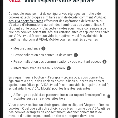
Vidal respecte votre vie privée
Laboratoire
Ce module vous permet de configurer vos réglages en matière de
cookies et technologies similaires afin de décider comment VIDAL et
ses 124 sociétés tierces
effectuent des opérations de lecture et/ou
Zentiva France
d’écriture d’informations au sein des terminaux que vous utilisez. En
cliquant sur le bouton « J’accepte » ci-dessous, vous consentez à ce
que des cookies soient utilisés sur certains sites et applications édités
par VIDAL (vidal.fr, campus.vidal.fr, hoptimal.vidal.fr, evidal.vidal.fr,
Voir la fiche laboratoire
fr.m3manabu.com et VIDAL Mobile) pour les finalités suivantes :
Mesure d’audience
i
Personnalisation des contenus de ce site
Rein
i
Personnalisation des communications vous étant adressées
i
Adaptation de posologie
Interaction avec les réseaux sociaux
i
En cliquant sur le bouton « J’accepte » ci-dessous, vous consentez
Toxicité rénale
également à ce que des cookies soient utilisés sur certains sites et
applications édités par VIDAL(vidal.fr, campus.vidal.fr, hoptimal.vidal.fr,
evidal.vidal.fr et VIDAL Mobile) pour les finalités suivantes :
Affichage de publicités personnalisées par rapport à votre profil et
i
activités sur ce site et des sites tiers
VIDAL Recos
Vous pouvez réaliser un choix granulaire en cliquant "Je paramètre les
cookies". Quel que soit votre choix, vous êtes informé que VIDAL utilise
Rhinite allergique
des cookies exemptés de consentement, de fonctionnement et de
mesure d'audience pour produire des statistiques de visites