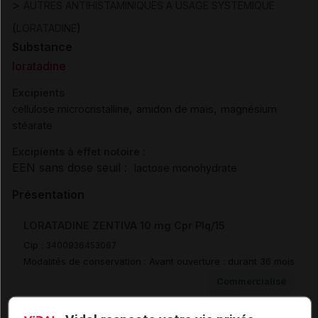
>
AUTRES ANTIHISTAMINIQUES A USAGE SYSTEMIQUE
(
)
LORATADINE
Substance
loratadine
Excipients
,
,
cellulose microcristalline
amidon de maïs
magnésium
stéarate
Excipients à effet notoire :
EEN sans dose seuil :
lactose monohydrate
Présentation
LORATADINE ZENTIVA 10 mg Cpr Plq/15
Cip :
3400936453067
Modalités de conservation : Avant ouverture : durant 36 mois
Commercialisé