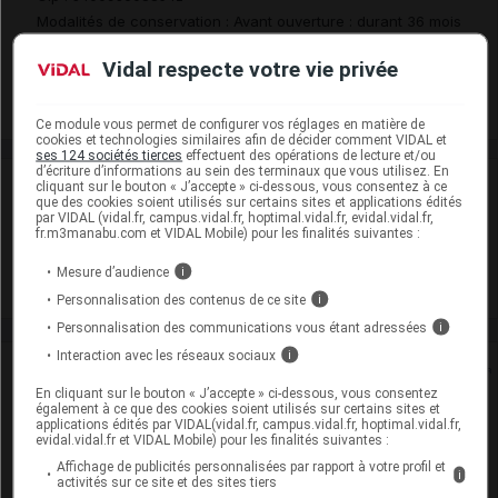
Modalités de conservation : Avant ouverture : durant 36 mois
(Conserver dans son emballage)
Vidal respecte votre vie privée
Commercialisé
Ce module vous permet de configurer vos réglages en matière de
cookies et technologies similaires afin de décider comment VIDAL et
ses 124 sociétés tierces
effectuent des opérations de lecture et/ou
d’écriture d’informations au sein des terminaux que vous utilisez. En
Laboratoire
cliquant sur le bouton « J’accepte » ci-dessous, vous consentez à ce
que des cookies soient utilisés sur certains sites et applications édités
par VIDAL (vidal.fr, campus.vidal.fr, hoptimal.vidal.fr, evidal.vidal.fr,
fr.m3manabu.com et VIDAL Mobile) pour les finalités suivantes :
Viatris Santé
Mesure d’audience
i
Voir la fiche laboratoire
Personnalisation des contenus de ce site
i
Personnalisation des communications vous étant adressées
i
Interaction avec les réseaux sociaux
i
Rein
En cliquant sur le bouton « J’accepte » ci-dessous, vous consentez
également à ce que des cookies soient utilisés sur certains sites et
Adaptation de posologie
applications édités par VIDAL(vidal.fr, campus.vidal.fr, hoptimal.vidal.fr,
evidal.vidal.fr et VIDAL Mobile) pour les finalités suivantes :
Toxicité rénale
Affichage de publicités personnalisées par rapport à votre profil et
i
activités sur ce site et des sites tiers