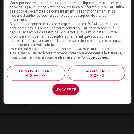
Vous pouvez réaliser un choix granulaire en cliquant "Je paramètre les
cookies". Quel que soit votre choix, vous êtes informé que VIDAL utilise
des cookies exemptés de consentement, de fonctionnement et de
VIDAL Recos
mesure d'audience pour produire des statistiques de visites
anonymes.
Si vous êtes connecté à votre compte utilisateur VIDAL, votre choix
sera enregistré au niveau de votre compte VIDAL et sera appliqué
Rhinite allergique
depuis l’ensemble des terminaux que vous utilisez. A défaut, votre
choix sera uniquement applicable au terminal que vous utilisez
Urticaire chronique
actuellement : un cookie « technique » sera déposé sur votre terminal
pour mémoriser votre choix.
Pour en savoir plus sur l’utilisation des cookies et autres traceurs
similaires, ou retirer à tout moment votre consentement à leur usage,
nous vous invitons à vous rendre sur notre
Politique cookies
.
Ressources externes complémentaires
CONTINUER SANS
JE PARAMÈTRE LES
ACCEPTER
COOKIES
En savoir plus le site du CRAT
:
J'ACCEPTE
Loratadine - Allaitement
Loratadine - Grossesse