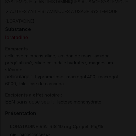
>
SYSTEMIQUE
ANTIHISTAMINIQUES A USAGE SYSTEMIQUE
>
AUTRES ANTIHISTAMINIQUES A USAGE SYSTEMIQUE
(
)
LORATADINE
Substance
loratadine
Excipients
,
,
cellulose microcristalline
amidon de maïs
amidon
,
,
prégélatinisé
silice colloïdale hydratée
magnésium
stéarate
pelliculage :
,
,
hypromellose
macrogol 400
macrogol
,
,
6000
talc
cire de carnauba
Excipients à effet notoire :
EEN sans dose seuil :
lactose monohydrate
Présentation
LORATADINE VIATRIS 10 mg Cpr pell Plq/15
Cip :
3400936088542