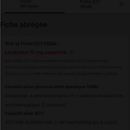
Fiche
Fiche DCI
abrégée
VIDAL
Email
Fiche abrégée
Voir la Fiche DCI VIDAL :
Loratadine 10 mg comprimé
Les fiches DCI Vidal constituent une base de connaissances
pharmacologiques et thérapeutiques, proposée aux professionnels
de santé, en complément des documents réglementaires publiés.
Classification pharmacothérapeutique VIDAL
>
>
Allergologie
Antihistaminiques H1
Antihistaminiques non
(
)
anticholinergiques
Loratadine
Classification ATC
>
SYSTEME RESPIRATOIRE
ANTIHISTAMINIQUES A USAGE