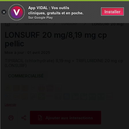
App VIDAL : Vos outils
Installer
×
cliniques, gratuits et en poche.
Sur Google Play
LONSURF 20 mg/8,19
Médicaments
LONSURF
LONSURF 20 mg/8,19 mg cp
pellic
Mise à jour : 01 avril 2025
TIPIRACIL (chlorhydrate) 8,19 mg + TRIFLURIDINE 20 mg cp
(LONSURF)
COMMERCIALISÉ
Légende
Ajouter aux interactions