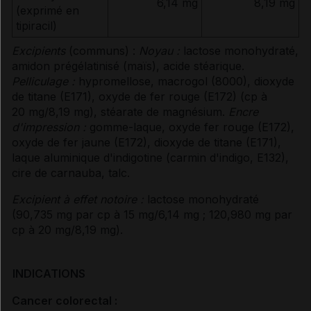
6,14 mg
8,19 mg
(exprimé en
tipiracil)
Excipients
(communs) :
Noyau :
lactose monohydraté,
amidon prégélatinisé (maïs), acide stéarique.
Pelliculage :
hypromellose, macrogol (8000), dioxyde
de titane (E171), oxyde de fer rouge (E172) (cp à
20 mg/8,19 mg), stéarate de magnésium.
Encre
d'impression :
gomme-laque, oxyde fer rouge (E172),
oxyde de fer jaune (E172), dioxyde de titane (E171),
laque aluminique d'indigotine (carmin d'indigo, E132),
cire de carnauba, talc.
Excipient à effet notoire :
lactose monohydraté
(90,735 mg par cp à 15 mg/6,14 mg ; 120,980 mg par
cp à 20 mg/8,19 mg).
INDICATIONS
Cancer colorectal :