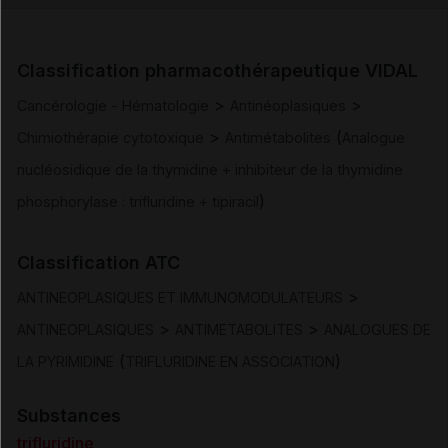
Indications
Classification pharmacothérapeutique VIDAL
Posologie et mode d'administration
>
>
Cancérologie - Hématologie
Antinéoplasiques
>
(
Chimiothérapie cytotoxique
Antimétabolites
Analogue
Contre-indications
nucléosidique de la thymidine + inhibiteur de la thymidine
)
phosphorylase : trifluridine + tipiracil
Mises en garde et précautions d'emploi
Classification ATC
Interactions
>
ANTINEOPLASIQUES ET IMMUNOMODULATEURS
Fertilité/grossesse/allaitement
>
>
ANTINEOPLASIQUES
ANTIMETABOLITES
ANALOGUES DE
(
)
LA PYRIMIDINE
TRIFLURIDINE EN ASSOCIATION
Conduite et utilisation de machines
Substances
Effets indésirables
trifluridine