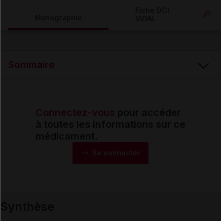
Copier l'url
Fiche DCI
Monographie
VIDAL
Email
Sommaire
Connectez-vous
pour accéder
Synthèse
à toutes les informations sur ce
médicament.
Monographie
Se connecter
Formes et présentations
Synthèse
Composition