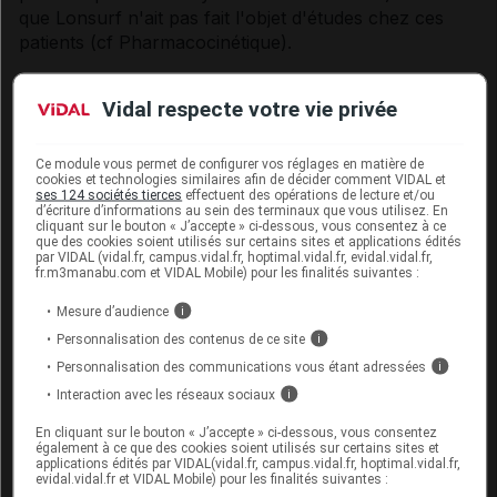
que Lonsurf n'ait pas fait l'objet d'études chez ces
patients (
cf Pharmacocinétique
).
L'incidence globale des événements indésirables (EI)
Vidal respecte votre vie privée
est similaire pour les sous-groupes de patients avec
fonction rénale normale ([CLcr] ≥ 90 ml/min), avec
insuffisance rénale légère (60 ≤ [CLcr] ≤ 89 ml/min)
Ce module vous permet de configurer vos réglages en matière de
ou modérée (30 ≤ [CLcr] ≤ 59 ml/min). Cependant,
cookies et technologies similaires afin de décider comment VIDAL et
ses 124 sociétés tierces
effectuent des opérations de lecture et/ou
l'incidence des EIs graves, sévères et EIs conduisant à
d’écriture d’informations au sein des terminaux que vous utilisez. En
cliquant sur le bouton « J’accepte » ci-dessous, vous consentez à ce
une modification de dose a tendance à augmenter
que des cookies soient utilisés sur certains sites et applications édités
avec des niveaux élevés d'insuffisance rénale. De
par VIDAL (vidal.fr, campus.vidal.fr, hoptimal.vidal.fr, evidal.vidal.fr,
fr.m3manabu.com et VIDAL Mobile) pour les finalités suivantes :
plus, une exposition plus importante à la trifluridine et
au chlorhydrate de tipiracil a été observée pour les
Mesure d’audience
i
patients avec une insuffisance rénale modérée
Personnalisation des contenus de ce site
i
comparativement aux patients ayant une fonction
Personnalisation des communications vous étant adressées
i
rénale normale ou une insuffisance rénale légère
Interaction avec les réseaux sociaux
i
(
cf Pharmacocinétique
).
En cliquant sur le bouton « J’accepte » ci-dessous, vous consentez
Chez les patients avec insuffisance rénale sévère
également à ce que des cookies soient utilisés sur certains sites et
applications édités par VIDAL(vidal.fr, campus.vidal.fr, hoptimal.vidal.fr,
(15 ≤ [CLcr] ≤ 29 ml/min) et une dose d'initiation
evidal.vidal.fr et VIDAL Mobile) pour les finalités suivantes :
2