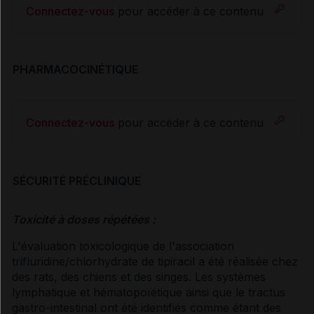
Connectez-vous
pour accéder à ce contenu
PHARMACOCINÉTIQUE
Connectez-vous
pour accéder à ce contenu
SÉCURITÉ PRÉCLINIQUE
Toxicité à doses répétées :
L'évaluation toxicologique de l'association
trifluridine/chlorhydrate de tipiracil a été réalisée chez
des rats, des chiens et des singes. Les systèmes
lymphatique et hématopoïétique ainsi que le tractus
gastro-intestinal ont été identifiés comme étant des