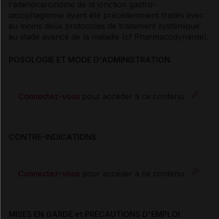
l'adénocarcinome de la jonction gastro-
œsophagienne ayant été précédemment traités avec
au moins deux protocoles de traitement systémique
au stade avancé de la maladie (
cf Pharmacodynamie
).
POSOLOGIE ET MODE D'ADMINISTRATION
Connectez-vous
pour accéder à ce contenu
CONTRE-INDICATIONS
Connectez-vous
pour accéder à ce contenu
MISES EN GARDE et PRÉCAUTIONS D'EMPLOI