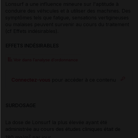
Lonsurf a une influence mineure sur l'aptitude à
conduire des véhicules et à utiliser des machines. Des
symptômes tels que fatigue, sensations vertigineuses
ou malaises peuvent survenir au cours du traitement
(
cf Effets indésirables
).
EFFETS INDÉSIRABLES
Voir dans l'analyse d'ordonnance
Connectez-vous
pour accéder à ce contenu
SURDOSAGE
La dose de Lonsurf la plus élevée ayant été
administrée au cours des études cliniques était de
2
180 mg/m
par jour.