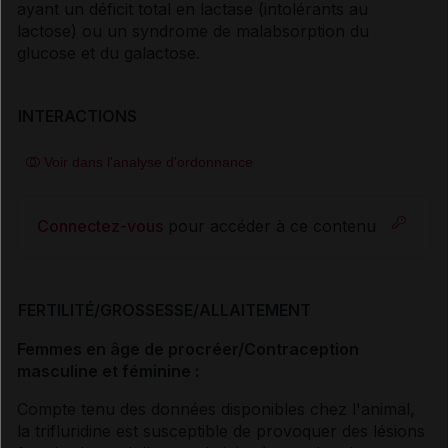
ayant un déficit total en lactase (intolérants au
lactose) ou un syndrome de malabsorption du
glucose et du galactose.
INTERACTIONS
Voir dans l'analyse d'ordonnance
Connectez-vous
pour accéder à ce contenu
FERTILITÉ/GROSSESSE/ALLAITEMENT
Femmes en âge de procréer/Contraception
masculine et féminine :
Compte tenu des données disponibles chez l'animal,
la trifluridine est susceptible de provoquer des lésions