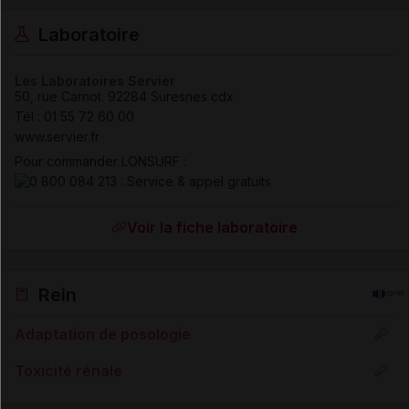
Laboratoire
Les Laboratoires Servier
50, rue Carnot
.
92284
Suresnes cdx
Tél
:
01 55 72 60 00
www.servier.fr
Pour commander LONSURF :
Voir la fiche laboratoire
Rein
Adaptation de posologie
Toxicité rénale