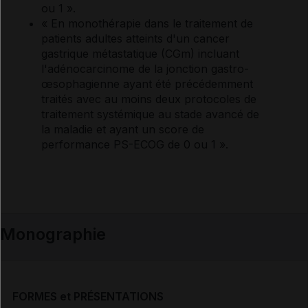
ou 1 ».
« En monothérapie dans le traitement de
patients adultes atteints d'un cancer
gastrique métastatique (CGm) incluant
l'adénocarcinome de la jonction gastro-
œsophagienne ayant été précédemment
traités avec au moins deux protocoles de
traitement systémique au stade avancé de
la maladie et ayant un score de
performance PS-ECOG de 0 ou 1 ».
Monographie
FORMES et PRÉSENTATIONS