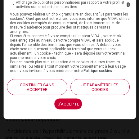
ajustée de 20 mg/m
, 2 fois par jour, le profil de
Affichage de publicités personnalisées par rapport à votre profil et
i
sécurité était similaire à celui de Lonsurf chez les
activités sur ce site et des sites tiers
patients ayant une fonction rénale normale ou une
Vous pouvez réaliser un choix granulaire en cliquant "Je paramètre les
cookies". Quel que soit votre choix, vous êtes informé que VIDAL utilise
insuffisance rénale légère. Leur exposition à la
des cookies exemptés de consentement, de fonctionnement et de
trifluridine était similaire à celle des patients avec
mesure d'audience pour produire des statistiques de visites
anonymes.
fonction rénale normale et leur exposition au
Si vous êtes connecté à votre compte utilisateur VIDAL, votre choix
sera enregistré au niveau de votre compte VIDAL et sera appliqué
chlorhydrate de tipiracil était augmentée par rapport à
depuis l’ensemble des terminaux que vous utilisez. A défaut, votre
celle des patients avec une fonction rénale normale
choix sera uniquement applicable au terminal que vous utilisez
actuellement : un cookie « technique » sera déposé sur votre terminal
ou une insuffisance rénale légère ou modérée
pour mémoriser votre choix.
(
cf Posologie et Mode d'administration
,
Pour en savoir plus sur l’utilisation des cookies et autres traceurs
similaires, ou retirer à tout moment votre consentement à leur usage,
Pharmacocinétique
).
nous vous invitons à vous rendre sur notre
Politique cookies
.
Les patients ayant une insuffisance rénale doivent être
CONTINUER SANS
JE PARAMÈTRE LES
suivis avec attention pendant le traitement par
ACCEPTER
COOKIES
Lonsurf ; les patients ayant une insuffisance rénale
modérée ou sévère doivent être plus fréquemment
J'ACCEPTE
surveillés sur le plan hématologique.
Insuffisance hépatique :
L'incidence de l'hyperbilirubinémie de grade 3 ou 4 a
été plus élevée chez les patients ayant une