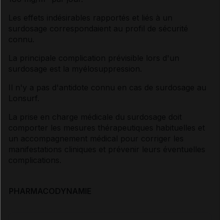
Les effets indésirables rapportés et liés à un
surdosage correspondaient au profil de sécurité
connu.
La principale complication prévisible lors d'un
surdosage est la myélosuppression.
Il n'y a pas d'antidote connu en cas de surdosage au
Lonsurf.
La prise en charge médicale du surdosage doit
comporter les mesures thérapeutiques habituelles et
un accompagnement médical pour corriger les
manifestations cliniques et prévenir leurs éventuelles
complications.
PHARMACODYNAMIE