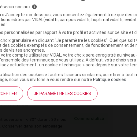
(
)
’HYPOLIPIDEMIANTS
ROSUVASTATINE ET EZETIMIBE
 réseaux sociaux
i
on « J’accepte » ci-dessous, vous consentez également à ce que des co
tions édités par VIDAL(vidal.fr, campus.vidal.fr, hoptimal.vidal.fr, evidal.
tes :
s personnalisées par rapport à votre profil et activités sur ce site et d
choix granulaire en cliquant "Je paramètre les cookies". Quel que soit 
ise des cookies exemptés de consentement, de fonctionnement et de 
es de visites anonymes.
 votre compte utilisateur VIDAL, votre choix sera enregistré au nivea
Plq/30 [CZ1]
l’ensemble des terminaux que vous utilisez. A défaut, votre choix ser
ilisez actuellement : un cookie « technique » sera déposé sur votre te
Commercialisé
t ouverture : < 30° durant 36 mois
’utilisation des cookies et autres traceurs similaires, ou retirer à tou
re, Conserver dans son emballage,
ge, nous vous invitons à vous rendre sur notre
Politique cookies
.
CCEPTER
JE PARAMÈTRE LES COOKIES
Plq/90 [CZ1]
Commercialisé
t ouverture : < 30° durant 36 mois
re, Conserver dans son emballage,