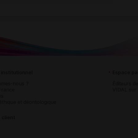
institutionnel
Espace pa
mmes-nous ?
Éditeurs de
France
VIDAL sur 
es
éthique et déontologique
 client