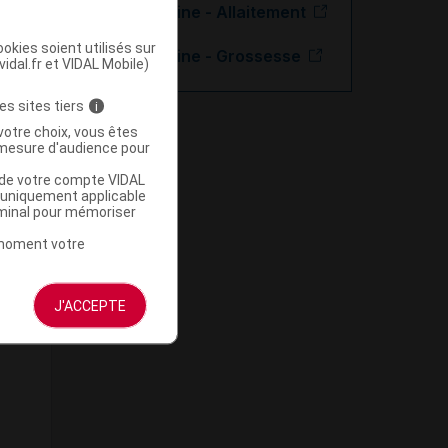
Rosuvastatine - Allaitement
okies soient utilisés sur
Rosuvastatine - Grossesse
vidal.fr et VIDAL Mobile)
es sites tiers
i
votre choix, vous êtes
mesure d'audience pour
u de votre compte VIDAL
a uniquement applicable
rminal pour mémoriser
t moment votre
J'ACCEPTE