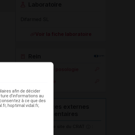
Laboratoire
Difarmed SL
Voir la fiche laboratoire
Rein
Adaptation de posologie
Toxicité rénale
aires afin de décider
iture d’informations au
s consentez à ce que des
fr, hoptimal.vidal.fr,
Ressources externes
complémentaires
En savoir plus le site du CRAT
: