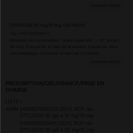
Documents de référence
Commercialisé
Avis de la transparence (SMR/ASMR) (2)
LIPOROSA 20 mg/10 mg Gél Plq/90
Cip :
3400928000873
Modalités de conservation : Avant ouverture : < 30° durant
36 mois (Conserver à l'abri de la lumière, Conserver dans
son emballage, Conserver à l'abri de l'humidité)
Commercialisé
PRESCRIPTION/DÉLIVRANCE/PRISE EN
CHARGE
LISTE I
AMM
3400927999703 (2014, RCP rév
27.11.2023) 30 gél à 10 mg/10 mg.
3400928000415 (2014, RCP rév
27.11.2023) 30 gél à 20 mg/10 mg.