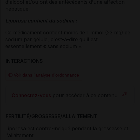
d'alcool et/ou ont des antécédents d'une affection
hépatique.
Liporosa contient du sodium :
Ce médicament contient moins de 1 mmol (23 mg) de
sodium par gélule, c'est-à-dire qu'il est
essentiellement « sans sodium ».
INTERACTIONS
Voir dans l'analyse d'ordonnance
Connectez-vous
pour accéder à ce contenu
FERTILITÉ/GROSSESSE/ALLAITEMENT
Liporosa est contre-indiqué pendant la grossesse et
l'allaitement.