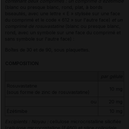
contenant deux comprimés : un comprimé d'ézétimibe
(blanc ou presque blanc, rond, plat, à bords
biseautés, avec une lettre « E » stylisée sur une face
du comprimé et le code « 612 » sur l'autre face)
et un
comprimé de rosuvastatine
(blanc ou presque blanc,
rond, avec un symbole sur une face du comprimé et
sans symbole sur l'autre face) :
Boîtes de 30 et de 90, sous plaquettes.
COMPOSITION
par gélule
Rosuvastatine
10 mg
(sous forme de zinc de rosuvastatine)
ou
20 mg
Ézétimibe
10 mg
Excipients :
Noyau :
cellulose microcristalline silicifiée
(cellulose microcristalline (E460) et silice colloïdale