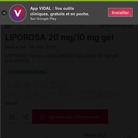
App VIDAL : Vos outils
Installer
×
cliniques, gratuits et en poche.
Sur Google Play
LIPOROSA 20 mg/1
Médicaments
LIPOROSA
LIPOROSA 20 mg/10 mg gél
Mise à jour : 04 mars 2026
EZETIMIBE 10 mg + ROSUVASTATINE (zinc) 20 mg gél
(LIPOROSA)
COMMERCIALISÉ
Légende
Ajouter aux interactions
Copier l'url
Fiche DCI