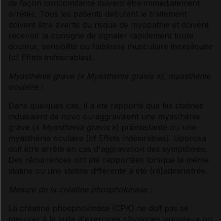
de façon concomitante doivent être immédiatement
arrêtés. Tous les patients débutant le traitement
doivent être avertis du risque de myopathie et doivent
recevoir la consigne de signaler rapidement toute
douleur, sensibilité ou faiblesse musculaire inexpliquée
(
cf Effets indésirables
).
Myasthénie grave (« Myasthenia gravis »), myasthénie
oculaire :
Dans quelques cas, il a été rapporté que les statines
induisaient de novo ou aggravaient une myasthénie
grave («
Myasthenia gravis
») préexistante ou une
myasthénie oculaire (
cf Effets indésirables
). Liporosa
doit être arrêté en cas d'aggravation des symptômes.
Des récurrences ont été rapportées lorsque la même
statine ou une statine différente a été (ré)administrée.
Mesure de la créatine phosphokinase :
La créatine phosphokinase (CPK) ne doit pas se
mesurer à la suite d'exercices physiques vigoureux ou