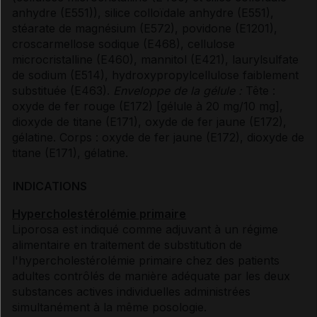
anhydre (E551)), silice colloïdale anhydre (E551),
stéarate de magnésium (E572), povidone (E1201),
croscarmellose sodique (E468), cellulose
microcristalline (E460), mannitol (E421), laurylsulfate
de sodium (E514), hydroxypropylcellulose faiblement
substituée (E463).
Enveloppe de la gélule :
Tête :
oxyde de fer rouge (E172) [gélule à 20 mg/10 mg],
dioxyde de titane (E171), oxyde de fer jaune (E172),
gélatine. Corps : oxyde de fer jaune (E172), dioxyde de
titane (E171), gélatine.
INDICATIONS
Hypercholestérolémie primaire
Liporosa est indiqué comme adjuvant à un régime
alimentaire en traitement de substitution de
l'hypercholestérolémie primaire chez des patients
adultes contrôlés de manière adéquate par les deux
substances actives individuelles administrées
simultanément à la même posologie.