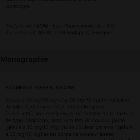
posologie.
Titulaire de l'AMM :
Egis Pharmaceuticals PLC,
Keresztúri út 30-38, 1106 Budapest, Hongrie.
Monographie
FORMES et PRÉSENTATIONS
Gélule à 10 mg/10 mg et à 20 mg/10 mg
(en gélatine,
de taille 0, d'environ 21,7 mm de longueur
[± 0,5 mm], non marquée, à mécanisme de fermeture
de type Coni snap, avec une tête de couleur jaune
[gélule à 10 mg/10 mg] ou de couleur caramel [gélule
à 20 mg/10 mg] et un corps de couleur jaune)