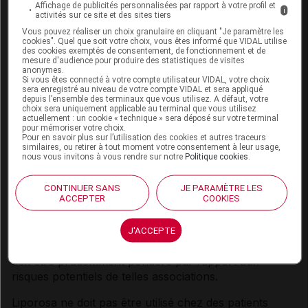
Au cours des essais cliniques, aucune augmentation
Affichage de publicités personnalisées par rapport à votre profil et
i
activités sur ce site et des sites tiers
des effets musculo-squelettiques n'a été mise en
Vous pouvez réaliser un choix granulaire en cliquant "Je paramètre les
évidence parmi le faible nombre de patients recevant
cookies". Quel que soit votre choix, vous êtes informé que VIDAL utilise
de la rosuvastatine avec un traitement concomitant.
des cookies exemptés de consentement, de fonctionnement et de
mesure d'audience pour produire des statistiques de visites
Toutefois, une augmentation de l'incidence de myosite
anonymes.
et de myopathie a été observée chez les patients
Si vous êtes connecté à votre compte utilisateur VIDAL, votre choix
sera enregistré au niveau de votre compte VIDAL et sera appliqué
recevant d'autres inhibiteurs de la HMG-CoA
depuis l’ensemble des terminaux que vous utilisez. A défaut, votre
réductase conjointement à des fibrates, dont le
choix sera uniquement applicable au terminal que vous utilisez
actuellement : un cookie « technique » sera déposé sur votre terminal
gemfibrozil, la ciclosporine, l'acide nicotinique, les
pour mémoriser votre choix.
Pour en savoir plus sur l’utilisation des cookies et autres traceurs
antifongiques azolés, les inhibiteurs de protéase et les
similaires, ou retirer à tout moment votre consentement à leur usage,
antibiotiques macrolides. Le gemfibrozil augmente le
nous vous invitons à vous rendre sur notre
Politique cookies
.
risque de myopathie lorsqu'il est administré en
association avec certains inhibiteurs de la HMG-CoA
CONTINUER SANS
JE PARAMÈTRE LES
ACCEPTER
COOKIES
réductase. Par conséquent, l'association de Liporosa
avec du gemfibrozil n'est pas recommandée. Le
bénéfice obtenu en associant Liporosa avec des
J'ACCEPTE
fibrates ou de la niacine sur les paramètres lipidiques
doit être prudemment pondéré par rapport aux
risques potentiels de telles associations.
Liporosa ne doit pas être utilisé chez des patients