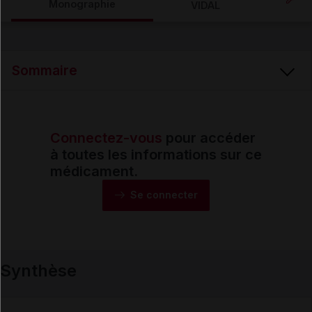
Monographie
VIDAL
Email
Sommaire
Connectez-vous
pour accéder
Synthèse
à toutes les informations sur ce
médicament.
Monographie
Se connecter
Formes et présentations
Synthèse
Composition