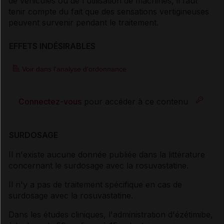
de véhicules ou de l'utilisation de machines, il faut
tenir compte du fait que des sensations vertigineuses
peuvent survenir pendant le traitement.
EFFETS INDÉSIRABLES
Voir dans l'analyse d'ordonnance
Connectez-vous
pour accéder à ce contenu
SURDOSAGE
Il n'existe aucune donnée publiée dans la littérature
concernant le surdosage avec la rosuvastatine.
Il n'y a pas de traitement spécifique en cas de
surdosage avec la rosuvastatine.
Dans les études cliniques, l'administration d'ézétimibe,