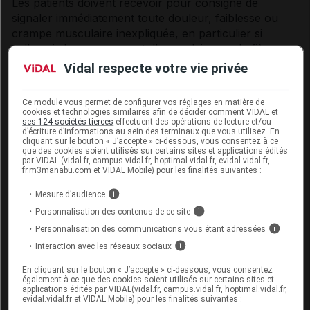
Les patients doivent recevoir pour consigne de
signaler immédiatement toute douleur, faiblesse ou
crampe musculaire inexpliquée, en particulier si
celles-ci s'accompagnent d'un malaise ou de fièvre.
Les taux de CPK doivent être mesurés chez ces
Vidal respecte votre vie privée
patients. Le traitement doit être interrompu si les taux
de CPK sont significativement élevés (> 5 x LSN) ou si
Ce module vous permet de configurer vos réglages en matière de
les symptômes musculaires sont sévères et entraînent
cookies et technologies similaires afin de décider comment VIDAL et
ses 124 sociétés tierces
effectuent des opérations de lecture et/ou
une gêne quotidienne (même si les taux de CPK sont
d’écriture d’informations au sein des terminaux que vous utilisez. En
≤ 5 x LSN). La surveillance en routine des taux de
cliquant sur le bouton « J’accepte » ci-dessous, vous consentez à ce
que des cookies soient utilisés sur certains sites et applications édités
CPK chez les patients asymptomatiques n'est pas
par VIDAL (vidal.fr, campus.vidal.fr, hoptimal.vidal.fr, evidal.vidal.fr,
obligatoire.
fr.m3manabu.com et VIDAL Mobile) pour les finalités suivantes :
Mesure d’audience
i
De très rares cas de myopathie nécrosante à
médiation immunitaire (MNMI) ont été signalés
Personnalisation des contenus de ce site
i
pendant ou après un traitement par des statines, dont
Personnalisation des communications vous étant adressées
i
la rosuvastatine. La MNMI est cliniquement
Interaction avec les réseaux sociaux
i
caractérisée par une faiblesse musculaire proximale
En cliquant sur le bouton « J’accepte » ci-dessous, vous consentez
et des taux sériques élevés de créatine kinase, qui
également à ce que des cookies soient utilisés sur certains sites et
persistent malgré l'arrêt du traitement par les statines.
applications édités par VIDAL(vidal.fr, campus.vidal.fr, hoptimal.vidal.fr,
evidal.vidal.fr et VIDAL Mobile) pour les finalités suivantes :