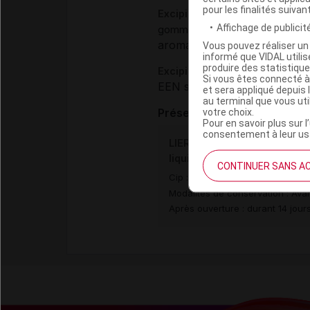
pour les finalités suivan
Excipients
Affichage de publicité
,
gomme xanthane
acide citriqu
aromatisant :
,
Vous pouvez réaliser un 
miel arôme
arô
informé que VIDAL util
produire des statistiqu
Excipients à effet notoire :
Si vous êtes connecté à
EEN sans dose seuil :
sodium
et sera appliqué depuis 
au terminal que vous ut
votre choix.
Présentation
Pour en savoir plus sur l
consentement à leur usa
LIERRE GRIMPANT BIOGARAN 
liquide S buv sans sucre Fl/
CONTINUER SANS A
Cip :
3400930155547
Modalités de conservation : Avan
Après ouverture : durant 14 jour