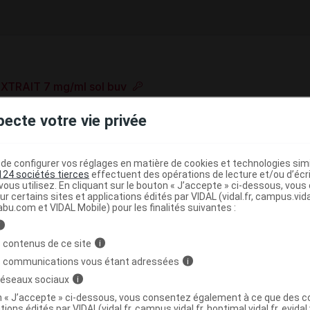
XTRAIT 7 mg/ml sol buv
e base de connaissances pharmacologiques et thérapeutiques,
pecte votre vie privée
té, en complément des documents réglementaires publiés.
peutique VIDAL
e configurer vos réglages en matière de cookies et technologies simil
)
124 sociétés tierces
effectuent des opérations de lecture et/ou d’écr
vants des affections bronchopulmonaires
ous utilisez. En cliquant sur le bouton « J’accepte » ci-dessous, vou
ur certains sites et applications édités par VIDAL (vidal.fr, campus.vidal.
abu.com et VIDAL Mobile) pour les finalités suivantes :
>
CAMENTS DU RHUME ET DE LA TOUX
i
>
(
TIONS AUX ANTITUSSIFS
EXPECTORANTS
FEUILLE
 contenus de ce site
i
s communications vous étant adressées
i
 réseaux sociaux
i
 sec
on « J’accepte » ci-dessous, vous consentez également à ce que des co
tions édités par VIDAL(vidal.fr, campus.vidal.fr, hoptimal.vidal.fr, evidal.