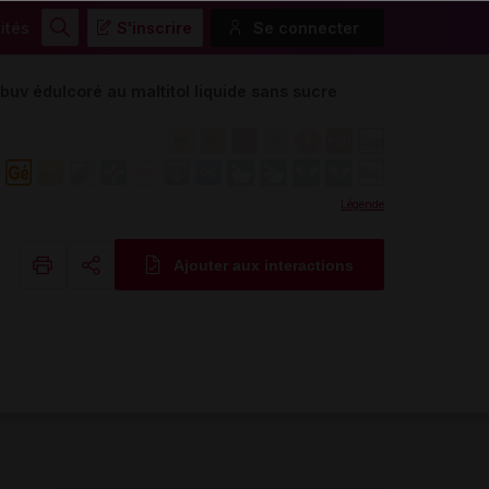
ités
S'inscrire
Se connecter
Rechercher
 édulcoré au maltitol liquide sans sucre
Légende
Ajouter aux interactions
Copier l'url
Email