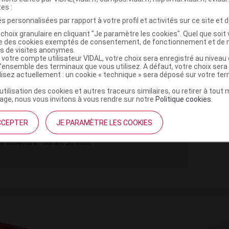
tes :
s personnalisées par rapport à votre profil et activités sur ce site et d
,
,
e anhydre
eau purifiée
maltodextrine
,
,
choix granulaire en cliquant "Je paramètre les cookies". Quel que soit 
me naturel
arôme artificiel
propylèneglycol
ise des cookies exemptés de consentement, de fonctionnement et de 
es de visites anonymes.
 votre compte utilisateur VIDAL, votre choix sera enregistré au nivea
,
,
 benzoate
maltitol liquide
glucose
l’ensemble des terminaux que vous utilisez. A défaut, votre choix ser
ilisez actuellement : un cookie « technique » sera déposé sur votre te
’utilisation des cookies et autres traceurs similaires, ou retirer à tou
ge, nous vous invitons à vous rendre sur notre
Politique cookies
.
CONSEIL édulcoré au maltitol
100ml
CCEPTER
JE PARAMÈTRE LES COOKIES
Commercialisé
t ouverture : durant 36 mois
s