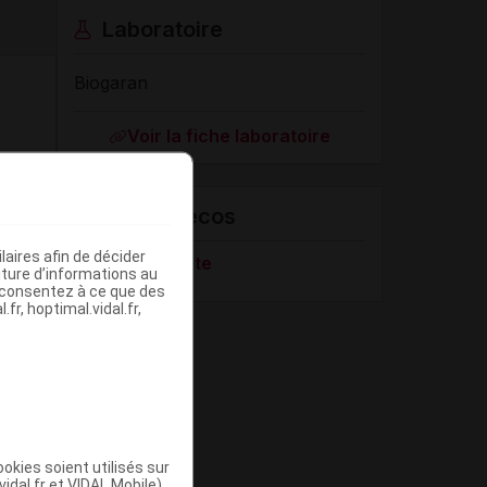
Laboratoire
Biogaran
Voir la fiche laboratoire
VIDAL Recos
aires afin de décider
Toux de l'adulte
iture d’informations au
s consentez à ce que des
fr, hoptimal.vidal.fr,
okies soient utilisés sur
vidal.fr et VIDAL Mobile)