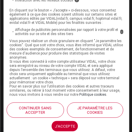
Interaction avec les réseaux sociaux
i
LEVOFOLINATE DE CALCIUM ZENTIVA 25 mg/2,5 ml
En cliquant sur le bouton « J’accepte » ci-dessous, vous consentez
S inj IM IV 5Fl/2,5ml
également à ce que des cookies soient utilisés sur certains sites et
applications édités par VIDAL(vidal.fr, campus.vidal.fr, hoptimal.vidal.fr,
Remplacé par LEVOFOLINATE DE CALCIUM ZENTIVA
evidal.vidal.fr et VIDAL Mobile) pour les finalités suivantes :
25 mg/2,5 ml S inj IM IV 3Fl/2,5ml
Affichage de publicités personnalisées par rapport à votre profil et
i
activités sur ce site et des sites tiers
Cip :
3400938440980
Vous pouvez réaliser un choix granulaire en cliquant "Je paramètre les
Modalités de conservation : Avant ouverture : 2° < t < 8°
cookies". Quel que soit votre choix, vous êtes informé que VIDAL utilise
durant 18 mois (Conserver à l'abri de la lumière, Conserver
des cookies exemptés de consentement, de fonctionnement et de
mesure d'audience pour produire des statistiques de visites
dans son emballage, Conserver au réfrigérateur)
anonymes.
Si vous êtes connecté à votre compte utilisateur VIDAL, votre choix
Supprimé
sera enregistré au niveau de votre compte VIDAL et sera appliqué
depuis l’ensemble des terminaux que vous utilisez. A défaut, votre
choix sera uniquement applicable au terminal que vous utilisez
actuellement : un cookie « technique » sera déposé sur votre terminal
pour mémoriser votre choix.
Pour en savoir plus sur l’utilisation des cookies et autres traceurs
similaires, ou retirer à tout moment votre consentement à leur usage,
Laboratoire
nous vous invitons à vous rendre sur notre
Politique cookies
.
Zentiva France
CONTINUER SANS
JE PARAMÈTRE LES
ACCEPTER
COOKIES
Voir la fiche laboratoire
J'ACCEPTE