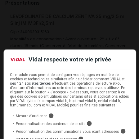
Présentations
LEVOFOLINATE DE CALCIUM ZENTIVA 25 mg/2,5 ml
S inj IM IV 3Fl/2,5ml
Cip :
3400930315163
Modalités de conservation : Avant ouverture : 2° < t < 8°
durant 18 mois (Conserver à l'abri de la lumière, Conserver
au réfrigérateur, Conserver dans son emballage)
Vidal respecte votre vie privée
Commercialisé
Ce module vous permet de configurer vos réglages en matière de
cookies et technologies similaires afin de décider comment VIDAL et
LEVOFOLINATE DE CALCIUM ZENTIVA 25 mg/2,5 ml
ses 124 sociétés tierces
effectuent des opérations de lecture et/ou
d’écriture d’informations au sein des terminaux que vous utilisez. En
S inj IM IV Fl/2,5ml
cliquant sur le bouton « J’accepte » ci-dessous, vous consentez à ce
que des cookies soient utilisés sur certains sites et applications édités
Cip :
3400936955868
par VIDAL (vidal.fr, campus.vidal.fr, hoptimal.vidal.fr, evidal.vidal.fr,
Modalités de conservation : Avant ouverture : 2° < t < 8°
fr.m3manabu.com et VIDAL Mobile) pour les finalités suivantes :
durant 18 mois (Conserver à l'abri de la lumière, Conserver
Mesure d’audience
i
au réfrigérateur, Conserver dans son emballage)
Personnalisation des contenus de ce site
i
Commercialisé
Personnalisation des communications vous étant adressées
i