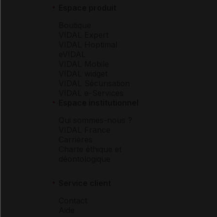
Espace produit
Boutique
VIDAL Expert
VIDAL Hoptimal
eVIDAL
VIDAL Mobile
VIDAL widget
VIDAL Sécurisation
VIDAL e-Services
Espace institutionnel
Qui sommes-nous ?
VIDAL France
Carrières
Charte éthique et
déontologique
Service client
Contact
Aide