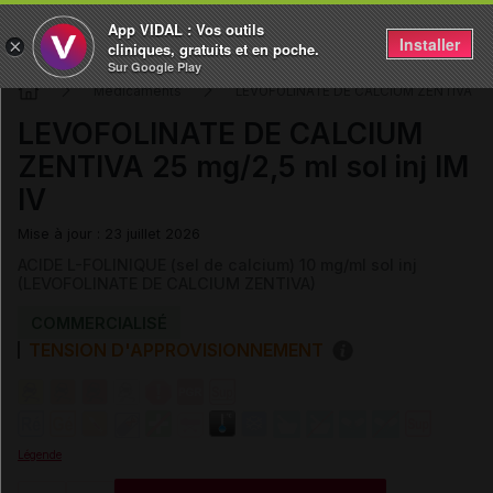
App VIDAL : Vos outils
Installer
×
cliniques, gratuits et en poche.
Sur Google Play
Médicaments
LEVOFOLINATE DE CALCIUM ZENTIVA
LEVOFOLINATE DE CALCIUM
ZENTIVA 25 mg/2,5 ml sol inj IM
IV
Mise à jour : 23 juillet 2026
ACIDE L-FOLINIQUE (sel de calcium) 10 mg/ml sol inj
(LEVOFOLINATE DE CALCIUM ZENTIVA)
COMMERCIALISÉ
TENSION D'APPROVISIONNEMENT
Légende