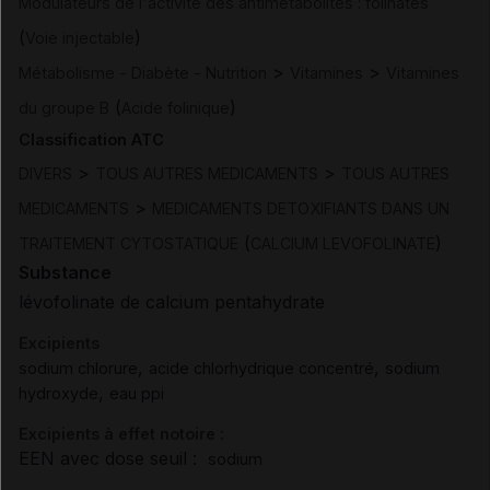
Modulateurs de l'activité des antimétabolites : folinates
(
)
Voie injectable
>
>
Métabolisme - Diabète - Nutrition
Vitamines
Vitamines
(
)
du groupe B
Acide folinique
Classification ATC
>
>
DIVERS
TOUS AUTRES MEDICAMENTS
TOUS AUTRES
>
MEDICAMENTS
MEDICAMENTS DETOXIFIANTS DANS UN
(
)
TRAITEMENT CYTOSTATIQUE
CALCIUM LEVOFOLINATE
Substance
lévofolinate de calcium pentahydrate
Excipients
,
,
sodium chlorure
acide chlorhydrique concentré
sodium
,
hydroxyde
eau ppi
Excipients à effet notoire :
EEN avec dose seuil :
sodium