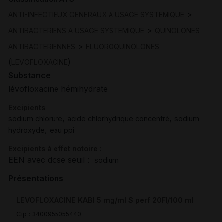
>
ANTI-INFECTIEUX GENERAUX A USAGE SYSTEMIQUE
>
ANTIBACTERIENS A USAGE SYSTEMIQUE
QUINOLONES
>
ANTIBACTERIENNES
FLUOROQUINOLONES
(
)
LEVOFLOXACINE
Substance
lévofloxacine hémihydrate
Excipients
,
,
sodium chlorure
acide chlorhydrique concentré
sodium
,
hydroxyde
eau ppi
Excipients à effet notoire :
EEN avec dose seuil :
sodium
Présentations
LEVOFLOXACINE KABI 5 mg/ml S perf 20Fl/100 ml
Cip :
3400955055440