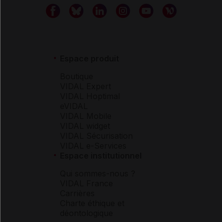
Espace produit
Boutique
VIDAL Expert
VIDAL Hoptimal
eVIDAL
VIDAL Mobile
VIDAL widget
VIDAL Sécurisation
VIDAL e-Services
Espace institutionnel
Qui sommes-nous ?
VIDAL France
Carrières
Charte éthique et
déontologique