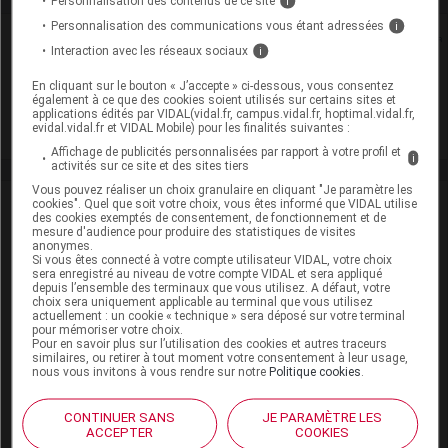
Personnalisation des contenus de ce site
i
Personnalisation des communications vous étant adressées
i
Rein
Interaction avec les réseaux sociaux
i
Adaptation de posologie
En cliquant sur le bouton « J’accepte » ci-dessous, vous consentez
également à ce que des cookies soient utilisés sur certains sites et
applications édités par VIDAL(vidal.fr, campus.vidal.fr, hoptimal.vidal.fr,
Toxicité rénale
evidal.vidal.fr et VIDAL Mobile) pour les finalités suivantes :
Affichage de publicités personnalisées par rapport à votre profil et
i
activités sur ce site et des sites tiers
Vous pouvez réaliser un choix granulaire en cliquant "Je paramètre les
VIDAL Recos
cookies". Quel que soit votre choix, vous êtes informé que VIDAL utilise
des cookies exemptés de consentement, de fonctionnement et de
mesure d'audience pour produire des statistiques de visites
anonymes.
Antibiotiques, antiviraux (traitement par)
Si vous êtes connecté à votre compte utilisateur VIDAL, votre choix
sera enregistré au niveau de votre compte VIDAL et sera appliqué
depuis l’ensemble des terminaux que vous utilisez. A défaut, votre
Infections ostéoarticulaires bactériennes
choix sera uniquement applicable au terminal que vous utilisez
actuellement : un cookie « technique » sera déposé sur votre terminal
Infections urinaires masculines
pour mémoriser votre choix.
Pour en savoir plus sur l’utilisation des cookies et autres traceurs
similaires, ou retirer à tout moment votre consentement à leur usage,
Pneumonie aiguë communautaire de l'adulte
nous vous invitons à vous rendre sur notre
Politique cookies
.
Pyélonéphrite aiguë de la femme
CONTINUER SANS
JE PARAMÈTRE LES
ACCEPTER
COOKIES