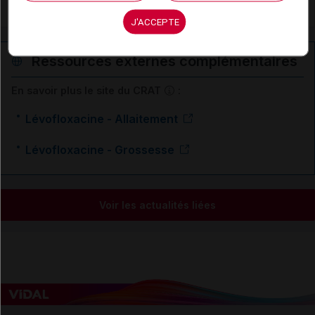
Urétrite masculine
J'ACCEPTE
Ressources externes complémentaires
En savoir plus le site du CRAT
:
Lévofloxacine - Allaitement
Lévofloxacine - Grossesse
Voir les actualités liées