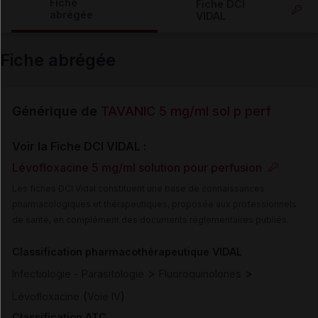
Fiche
Fiche DCI
abrégée
VIDAL
Email
Fiche abrégée
Générique de
TAVANIC 5 mg/ml sol p perf
Voir la Fiche DCI VIDAL :
Lévofloxacine 5 mg/ml solution pour perfusion
Les fiches DCI Vidal constituent une base de connaissances
pharmacologiques et thérapeutiques, proposée aux professionnels
de santé, en complément des documents réglementaires publiés.
Classification pharmacothérapeutique VIDAL
>
>
Infectiologie - Parasitologie
Fluoroquinolones
(
)
Lévofloxacine
Voie IV
Classification ATC