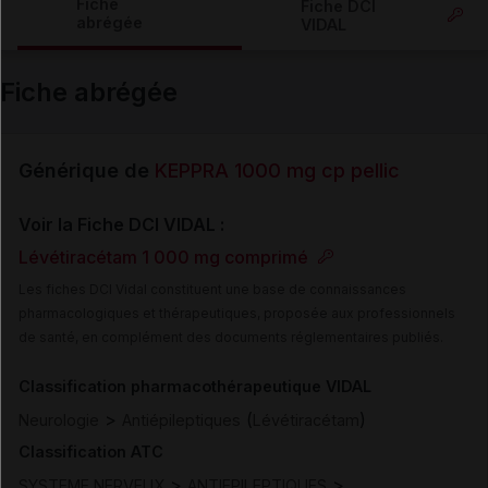
Fiche
Fiche DCI
abrégée
VIDAL
Email
Fiche abrégée
Générique de
KEPPRA 1000 mg cp pellic
Voir la Fiche DCI VIDAL :
Lévétiracétam 1 000 mg comprimé
Les fiches DCI Vidal constituent une base de connaissances
pharmacologiques et thérapeutiques, proposée aux professionnels
de santé, en complément des documents réglementaires publiés.
Classification pharmacothérapeutique VIDAL
>
(
)
Neurologie
Antiépileptiques
Lévétiracétam
Classification ATC
>
>
SYSTEME NERVEUX
ANTIEPILEPTIQUES