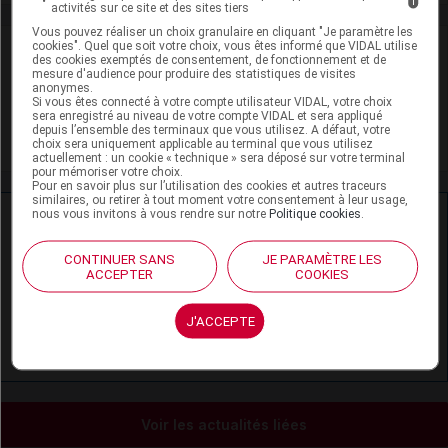
i
activités sur ce site et des sites tiers
Vous pouvez réaliser un choix granulaire en cliquant "Je paramètre les
cookies". Quel que soit votre choix, vous êtes informé que VIDAL utilise
VIDAL Recos
des cookies exemptés de consentement, de fonctionnement et de
mesure d'audience pour produire des statistiques de visites
anonymes.
Épilepsie de l'adulte
Si vous êtes connecté à votre compte utilisateur VIDAL, votre choix
sera enregistré au niveau de votre compte VIDAL et sera appliqué
depuis l’ensemble des terminaux que vous utilisez. A défaut, votre
Épilepsie de l'enfant
choix sera uniquement applicable au terminal que vous utilisez
actuellement : un cookie « technique » sera déposé sur votre terminal
pour mémoriser votre choix.
Pour en savoir plus sur l’utilisation des cookies et autres traceurs
similaires, ou retirer à tout moment votre consentement à leur usage,
nous vous invitons à vous rendre sur notre
Politique cookies
.
Ressources externes complémentaires
CONTINUER SANS
JE PARAMÈTRE LES
En savoir plus le site du CRAT
:
ACCEPTER
COOKIES
Lévétiracétam - Allaitement
J'ACCEPTE
Lévétiracétam - Grossesse
Voir les actualités liées