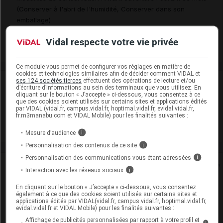
(Conserver à l'abri de l'humidité, Conserver dans son
emballage)
Commercialisé
Vidal respecte votre vie privée
Ce module vous permet de configurer vos réglages en matière de
cookies et technologies similaires afin de décider comment VIDAL et
ses 124 sociétés tierces
effectuent des opérations de lecture et/ou
Laboratoire
d’écriture d’informations au sein des terminaux que vous utilisez. En
cliquant sur le bouton « J’accepte » ci-dessous, vous consentez à ce
que des cookies soient utilisés sur certains sites et applications édités
Sandoz
par VIDAL (vidal.fr, campus.vidal.fr, hoptimal.vidal.fr, evidal.vidal.fr,
fr.m3manabu.com et VIDAL Mobile) pour les finalités suivantes :
Voir la fiche laboratoire
Mesure d’audience
i
Personnalisation des contenus de ce site
i
Personnalisation des communications vous étant adressées
i
Rein
Interaction avec les réseaux sociaux
i
Adaptation de posologie
En cliquant sur le bouton « J’accepte » ci-dessous, vous consentez
également à ce que des cookies soient utilisés sur certains sites et
applications édités par VIDAL(vidal.fr, campus.vidal.fr, hoptimal.vidal.fr,
Toxicité rénale
evidal.vidal.fr et VIDAL Mobile) pour les finalités suivantes :
Affichage de publicités personnalisées par rapport à votre profil et