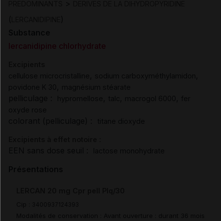
>
PREDOMINANTS
DERIVES DE LA DIHYDROPYRIDINE
(
)
LERCANIDIPINE
Substance
lercanidipine chlorhydrate
Excipients
,
,
cellulose microcristalline
sodium carboxyméthylamidon
,
povidone K 30
magnésium stéarate
pelliculage :
,
,
,
hypromellose
talc
macrogol 6000
fer
oxyde rose
colorant (pelliculage) :
titane dioxyde
Excipients à effet notoire :
EEN sans dose seuil :
lactose monohydrate
Présentations
LERCAN 20 mg Cpr pell Plq/30
Cip :
3400937124393
Modalités de conservation : Avant ouverture : durant 36 mois