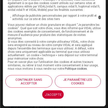
également à ce que des cookies soient utilisés sur certains sites et
applications édités par VIDAL(vidal.fr, campus.vidal.fr, hoptimal.vidal.fr,
evidal.vidal.fr et VIDAL Mobile) pour les finalités suivantes :
Rein
Affichage de publicités personnalisées par rapport à votre profil et
i
activités sur ce site et des sites tiers
Vous pouvez réaliser un choix granulaire en cliquant "Je paramètre les
Adaptation de posologie
cookies". Quel que soit votre choix, vous êtes informé que VIDAL utilise
des cookies exemptés de consentement, de fonctionnement et de
mesure d'audience pour produire des statistiques de visites
Toxicité rénale
anonymes.
Si vous êtes connecté à votre compte utilisateur VIDAL, votre choix
sera enregistré au niveau de votre compte VIDAL et sera appliqué
depuis l’ensemble des terminaux que vous utilisez. A défaut, votre
choix sera uniquement applicable au terminal que vous utilisez
actuellement : un cookie « technique » sera déposé sur votre terminal
VIDAL Recos
pour mémoriser votre choix.
Pour en savoir plus sur l’utilisation des cookies et autres traceurs
similaires, ou retirer à tout moment votre consentement à leur usage,
HTA (hypertension artérielle)
nous vous invitons à vous rendre sur notre
Politique cookies
.
CONTINUER SANS
JE PARAMÈTRE LES
ACCEPTER
COOKIES
Ressources externes complémentaires
J'ACCEPTE
En savoir plus le site du CRAT
:
Lercanidipine - Allaitement