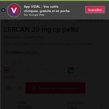
App VIDAL : Vos outils
Installer
×
cliniques, gratuits et en poche.
Sur Google Play
LERCAN 20 mg cp pel
Médicaments
LERCAN
LERCAN 20 mg cp pellic
Mise à jour : 23 juillet 2026
LERCANIDIPINE CHLORHYDRATE 20 mg cp (LERCAN)
COMMERCIALISÉ
Légende
Ajouter aux interactions
Copier l'url
Fiche
Fiche DCI
abrégée
VIDAL