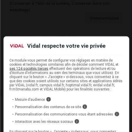
(Conserver à l'abri de la lumière, Conserver dans son
emballage)
Commercialisé
LERCAN 20 mg Cpr pell Plq/90
Vidal respecte votre vie privée
Cip :
3400937124454
Modalités de conservation : Avant ouverture : durant 36 mois
(Conserver à l'abri de la lumière, Conserver dans son
Ce module vous permet de configurer vos réglages en matière de
cookies et technologies similaires afin de décider comment VIDAL et
emballage)
ses 124 sociétés tierces
effectuent des opérations de lecture et/ou
d’écriture d’informations au sein des terminaux que vous utilisez. En
Commercialisé
cliquant sur le bouton « J’accepte » ci-dessous, vous consentez à ce
que des cookies soient utilisés sur certains sites et applications édités
par VIDAL (vidal.fr, campus.vidal.fr, hoptimal.vidal.fr, evidal.vidal.fr,
fr.m3manabu.com et VIDAL Mobile) pour les finalités suivantes :
Mesure d’audience
i
Laboratoire
Personnalisation des contenus de ce site
i
Personnalisation des communications vous étant adressées
i
Bouchara-Recordati
Interaction avec les réseaux sociaux
i
Voir la fiche laboratoire
En cliquant sur le bouton « J’accepte » ci-dessous, vous consentez