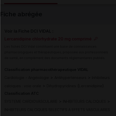
Email
Fiche abrégée
Voir la Fiche DCI VIDAL :
Lercanidipine chlorhydrate 20 mg comprimé
Les fiches DCI Vidal constituent une base de connaissances
pharmacologiques et thérapeutiques, proposée aux professionnels
de santé, en complément des documents réglementaires publiés.
Classification pharmacothérapeutique VIDAL
>
>
Cardiologie - Angéiologie
Antihypertenseurs
Inhibiteurs
>
(
)
calciques : voie orale
Dihydropyridines
Lercanidipine
Classification ATC
>
>
SYSTEME CARDIOVASCULAIRE
INHIBITEURS CALCIQUES
INHIBITEURS CALCIQUES SELECTIFS A EFFETS VASCULAIRES