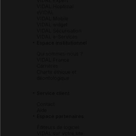
VIDAL Expert
VIDAL Hoptimal
eVIDAL
VIDAL Mobile
VIDAL widget
VIDAL Sécurisation
VIDAL e-Services
Espace institutionnel
Qui sommes-nous ?
VIDAL France
Carrières
Charte éthique et
déontologique
Service client
Contact
Aide
Espace partenaires
Éditeurs de logiciel
VIDAL sur votre site