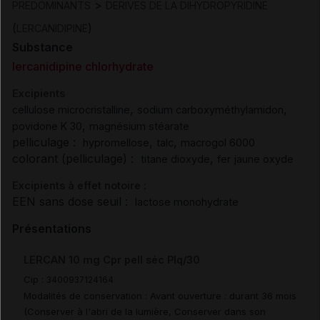
>
PREDOMINANTS
DERIVES DE LA DIHYDROPYRIDINE
(
)
LERCANIDIPINE
Substance
lercanidipine chlorhydrate
Excipients
,
,
cellulose microcristalline
sodium carboxyméthylamidon
,
povidone K 30
magnésium stéarate
pelliculage :
,
,
hypromellose
talc
macrogol 6000
colorant (pelliculage) :
,
titane dioxyde
fer jaune oxyde
Excipients à effet notoire :
EEN sans dose seuil :
lactose monohydrate
Présentations
LERCAN 10 mg Cpr pell séc Plq/30
Cip :
3400937124164
Modalités de conservation : Avant ouverture : durant 36 mois
(Conserver à l'abri de la lumière, Conserver dans son