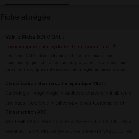
Email
Fiche abrégée
Voir la Fiche DCI VIDAL :
Lercanidipine chlorhydrate 10 mg comprimé
Les fiches DCI Vidal constituent une base de connaissances
pharmacologiques et thérapeutiques, proposée aux professionnels
de santé, en complément des documents réglementaires publiés.
Classification pharmacothérapeutique VIDAL
>
>
Cardiologie - Angéiologie
Antihypertenseurs
Inhibiteurs
>
(
)
calciques : voie orale
Dihydropyridines
Lercanidipine
Classification ATC
>
>
SYSTEME CARDIOVASCULAIRE
INHIBITEURS CALCIQUES
INHIBITEURS CALCIQUES SELECTIFS A EFFETS VASCULAIRES