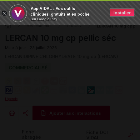
App VIDAL : Vos outils
Installer
×
cliniques, gratuits et en poche.
Sur Google Play
LERCAN 10 mg cp pell
Médicaments
LERCAN
LERCAN 10 mg cp pellic séc
Mise à jour : 23 juillet 2026
LERCANIDIPINE CHLORHYDRATE 10 mg cp (LERCAN)
COMMERCIALISÉ
Légende
Ajouter aux interactions
Copier l'url
Fiche
Fiche DCI
abrégée
VIDAL