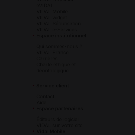
eVIDAL
VIDAL Mobile
VIDAL widget
VIDAL Sécurisation
VIDAL e-Services
Espace institutionnel
Qui sommes-nous ?
VIDAL France
Carrières
Charte éthique et
déontologique
Service client
Contact
Aide
Espace partenaires
Éditeurs de logiciel
VIDAL sur votre site
Vidal Mobile