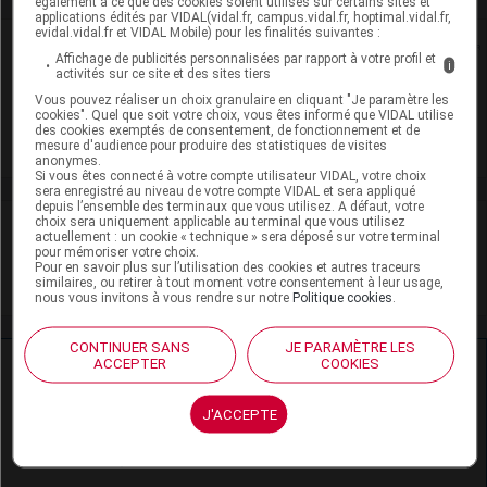
également à ce que des cookies soient utilisés sur certains sites et
applications édités par VIDAL(vidal.fr, campus.vidal.fr, hoptimal.vidal.fr,
evidal.vidal.fr et VIDAL Mobile) pour les finalités suivantes :
Rein
Affichage de publicités personnalisées par rapport à votre profil et
i
activités sur ce site et des sites tiers
Adaptation de posologie
Vous pouvez réaliser un choix granulaire en cliquant "Je paramètre les
cookies". Quel que soit votre choix, vous êtes informé que VIDAL utilise
des cookies exemptés de consentement, de fonctionnement et de
Toxicité rénale
mesure d'audience pour produire des statistiques de visites
anonymes.
Si vous êtes connecté à votre compte utilisateur VIDAL, votre choix
sera enregistré au niveau de votre compte VIDAL et sera appliqué
depuis l’ensemble des terminaux que vous utilisez. A défaut, votre
choix sera uniquement applicable au terminal que vous utilisez
VIDAL Recos
actuellement : un cookie « technique » sera déposé sur votre terminal
pour mémoriser votre choix.
Pour en savoir plus sur l’utilisation des cookies et autres traceurs
HTA (hypertension artérielle)
similaires, ou retirer à tout moment votre consentement à leur usage,
nous vous invitons à vous rendre sur notre
Politique cookies
.
CONTINUER SANS
JE PARAMÈTRE LES
ACCEPTER
COOKIES
Ressources externes complémentaires
En savoir plus le site du CRAT
:
J'ACCEPTE
Lercanidipine - Allaitement