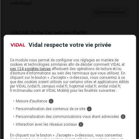
emballage)
Commercialisé
LERCAN 10 mg Cpr pell séc Plq/90
Cip :
3400937124225
Vidal respecte votre vie privée
Modalités de conservation : Avant ouverture : durant 36 mois
(Conserver à l'abri de la lumière, Conserver dans son
Ce module vous permet de configurer vos réglages en matière de
emballage)
cookies et technologies similaires afin de décider comment VIDAL et
ses 124 sociétés tierces
effectuent des opérations de lecture et/ou
Commercialisé
d’écriture d’informations au sein des terminaux que vous utilisez. En
cliquant sur le bouton « J’accepte » ci-dessous, vous consentez à ce
que des cookies soient utilisés sur certains sites et applications édités
par VIDAL (vidal.fr, campus.vidal.fr, hoptimal.vidal.fr, evidal.vidal.fr,
fr.m3manabu.com et VIDAL Mobile) pour les finalités suivantes :
Laboratoire
Mesure d’audience
i
Personnalisation des contenus de ce site
i
Bouchara-Recordati
Personnalisation des communications vous étant adressées
i
Interaction avec les réseaux sociaux
i
Voir la fiche laboratoire
En cliquant sur le bouton « J’accepte » ci-dessous, vous consentez