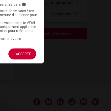
Leuproréline - Allaitement
es sites tiers
i
votre choix, vous êtes
Leuproréline - Grossesse
mesure d'audience pour
u de votre compte VIDAL
a uniquement applicable
rminal pour mémoriser
Voir les actualités liées
t moment votre
J'ACCEPTE