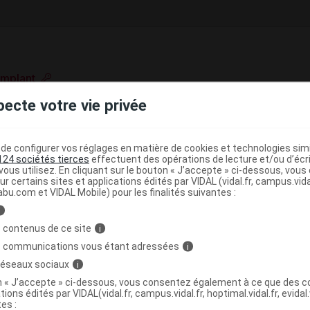
implant
e base de connaissances pharmacologiques et thérapeutiques,
pecte votre vie privée
té, en complément des documents réglementaires publiés.
peutique VIDAL
e configurer vos réglages en matière de cookies et technologies simil
124 sociétés tierces
effectuent des opérations de lecture et/ou d’écr
>
>
Antinéoplasiques
Hormonothérapie
Hormones et
ous utilisez. En cliquant sur le bouton « J’accepte » ci-dessous, vou
ur certains sites et applications édités par VIDAL (vidal.fr, campus.vidal.
(
)
GnRH
Leuproréline
abu.com et VIDAL Mobile) pour les finalités suivantes :
>
i
 de la prostate
Analogues de la GnRH
 contenus de ce site
i
s communications vous étant adressées
i
 réseaux sociaux
i
>
>
NOMODULATEURS
THERAPEUTIQUE ENDOCRINE
on « J’accepte » ci-dessous, vous consentez également à ce que des co
tions édités par VIDAL(vidal.fr, campus.vidal.fr, hoptimal.vidal.fr, evidal.
ANALOGUES DE L'HORMONE ENTRAINANT LA
tes :