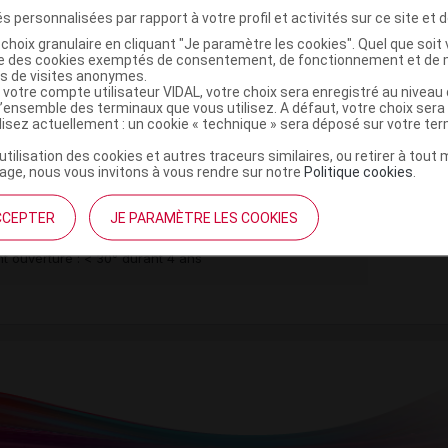
(
)
INES
LEUPRORELINE
s personnalisées par rapport à votre profil et activités sur ce site et d
choix granulaire en cliquant "Je paramètre les cookies". Quel que soit 
ise des cookies exemptés de consentement, de fonctionnement et de 
es de visites anonymes.
 votre compte utilisateur VIDAL, votre choix sera enregistré au nivea
l’ensemble des terminaux que vous utilisez. A défaut, votre choix ser
ilisez actuellement : un cookie « technique » sera déposé sur votre te
’utilisation des cookies et autres traceurs similaires, ou retirer à tou
ge, nous vous invitons à vous rendre sur notre
Politique cookies
.
 seringue préremplie Ser
CCEPTER
JE PARAMÈTRE LES COOKIES
Commercialisé
t ouverture : < 30° durant 4 ans