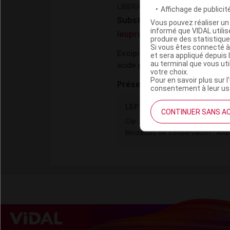
LIBERATION DE GONADOTROPH
Affichage de publicité
Substance
Vous pouvez réaliser un 
informé que VIDAL util
leuproréline acétate
produire des statistiqu
Si vous êtes connecté à
Excipients
et sera appliqué depuis 
au terminal que vous ut
acide polylactique
votre choix.
Pour en savoir plus sur l
Présentation
consentement à leur usa
LEPTOPROL 5 mg Implant en
CONTINUER SANS A
Cip :
3400930020005
Modalités de conservation : Avan