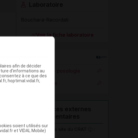
Laboratoire
Bouchara-Recordati
Voir la fiche laboratoire
Rein
aires afin de décider
Adaptation de posologie
iture d’informations au
s consentez à ce que des
fr, hoptimal.vidal.fr,
Toxicité rénale
Ressources externes
complémentaires
okies soient utilisés sur
En savoir plus le site du CRAT
:
vidal.fr et VIDAL Mobile)