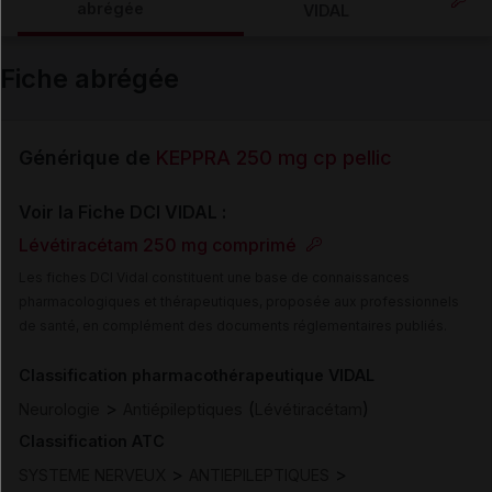
abrégée
VIDAL
Email
Fiche abrégée
Générique de
KEPPRA 250 mg cp pellic
Voir la Fiche DCI VIDAL :
Lévétiracétam 250 mg comprimé
Les fiches DCI Vidal constituent une base de connaissances
pharmacologiques et thérapeutiques, proposée aux professionnels
de santé, en complément des documents réglementaires publiés.
Classification pharmacothérapeutique VIDAL
>
(
)
Neurologie
Antiépileptiques
Lévétiracétam
Classification ATC
>
>
SYSTEME NERVEUX
ANTIEPILEPTIQUES