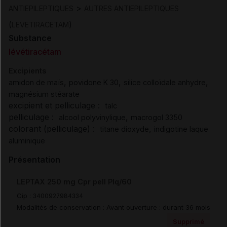
>
ANTIEPILEPTIQUES
AUTRES ANTIEPILEPTIQUES
(
)
LEVETIRACETAM
Substance
lévétiracétam
Excipients
,
,
,
amidon de maïs
povidone K 30
silice colloïdale anhydre
magnésium stéarate
excipient et pelliculage :
talc
pelliculage :
,
alcool polyvinylique
macrogol 3350
colorant (pelliculage) :
,
titane dioxyde
indigotine laque
aluminique
Présentation
LEPTAX 250 mg Cpr pell Plq/60
Cip :
3400927984334
Modalités de conservation : Avant ouverture : durant 36 mois
Supprimé