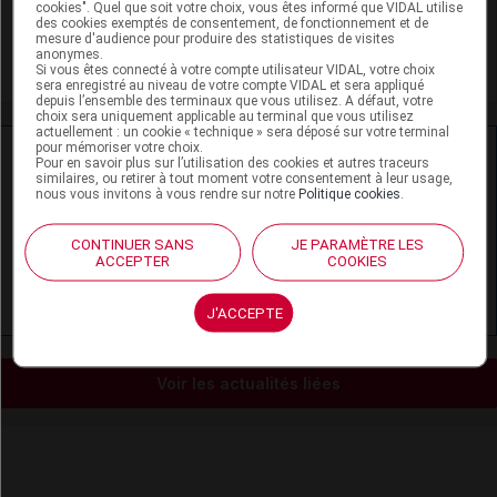
cookies". Quel que soit votre choix, vous êtes informé que VIDAL utilise
Épilepsie de l'adulte
des cookies exemptés de consentement, de fonctionnement et de
mesure d'audience pour produire des statistiques de visites
anonymes.
Épilepsie de l'enfant
Si vous êtes connecté à votre compte utilisateur VIDAL, votre choix
sera enregistré au niveau de votre compte VIDAL et sera appliqué
depuis l’ensemble des terminaux que vous utilisez. A défaut, votre
choix sera uniquement applicable au terminal que vous utilisez
actuellement : un cookie « technique » sera déposé sur votre terminal
pour mémoriser votre choix.
Ressources externes complémentaires
Pour en savoir plus sur l’utilisation des cookies et autres traceurs
similaires, ou retirer à tout moment votre consentement à leur usage,
nous vous invitons à vous rendre sur notre
Politique cookies
.
En savoir plus le site du CRAT
:
CONTINUER SANS
JE PARAMÈTRE LES
Lévétiracétam - Allaitement
ACCEPTER
COOKIES
Lévétiracétam - Grossesse
J'ACCEPTE
Voir les actualités liées