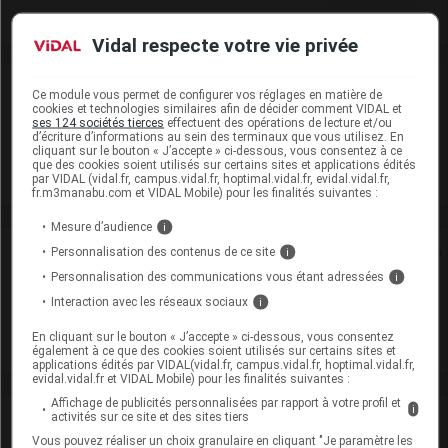
Vidal respecte votre vie privée
Laboratoire
Ce module vous permet de configurer vos réglages en matière de
cookies et technologies similaires afin de décider comment VIDAL et
ses 124 sociétés tierces
effectuent des opérations de lecture et/ou
HAC Pharma
d’écriture d’informations au sein des terminaux que vous utilisez. En
cliquant sur le bouton « J’accepte » ci-dessous, vous consentez à ce
que des cookies soient utilisés sur certains sites et applications édités
Voir la fiche laboratoire
par VIDAL (vidal.fr, campus.vidal.fr, hoptimal.vidal.fr, evidal.vidal.fr,
fr.m3manabu.com et VIDAL Mobile) pour les finalités suivantes :
Mesure d’audience
i
Rein
Personnalisation des contenus de ce site
i
Personnalisation des communications vous étant adressées
i
Adaptation de posologie
Interaction avec les réseaux sociaux
i
Toxicité rénale
En cliquant sur le bouton « J’accepte » ci-dessous, vous consentez
également à ce que des cookies soient utilisés sur certains sites et
applications édités par VIDAL(vidal.fr, campus.vidal.fr, hoptimal.vidal.fr,
evidal.vidal.fr et VIDAL Mobile) pour les finalités suivantes :
Affichage de publicités personnalisées par rapport à votre profil et
i
activités sur ce site et des sites tiers
VIDAL Recos
Vous pouvez réaliser un choix granulaire en cliquant "Je paramètre les