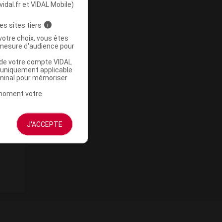
vidal.fr et VIDAL Mobile)
es sites tiers
i
votre choix, vous êtes
mesure d'audience pour
u de votre compte VIDAL
a uniquement applicable
rminal pour mémoriser
t moment votre
J'ACCEPTE