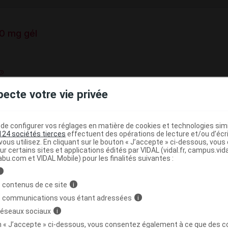
0 mg gél
e base de connaissances pharmacologiques et thérapeutiques,
pecte votre vie privée
té, en complément des documents réglementaires publiés.
peutique VIDAL
e configurer vos réglages en matière de cookies et technologies simil
124 sociétés tierces
effectuent des opérations de lecture et/ou d’écr
>
>
Antinéoplasiques
Autres antinéoplasiques
Anti-
ous utilisez. En cliquant sur le bouton « J’accepte » ci-dessous, vou
ur certains sites et applications édités par VIDAL (vidal.fr, campus.vidal.
abu.com et VIDAL Mobile) pour les finalités suivantes :
i
 contenus de ce site
>
>
i
NOMODULATEURS
IMMUNOSUPPRESSEURS
s communications vous étant adressées
i
(
)
RES IMMUNOSUPPRESSEURS
LENALIDOMIDE
 réseaux sociaux
i
on « J’accepte » ci-dessous, vous consentez également à ce que des co