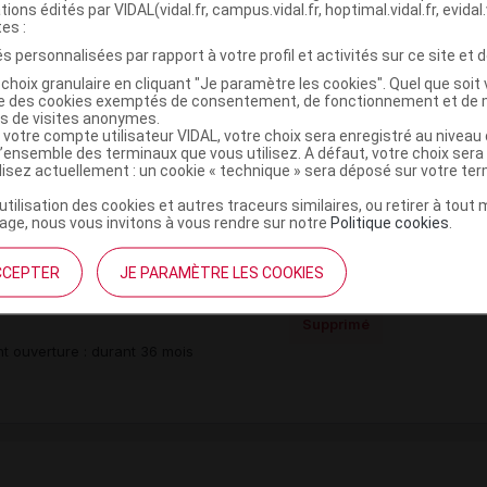
tions édités par VIDAL(vidal.fr, campus.vidal.fr, hoptimal.vidal.fr, evidal.
tes :
s personnalisées par rapport à votre profil et activités sur ce site et d
,
rmellose sel de Na
magnésium stéarate
choix granulaire en cliquant "Je paramètre les cookies". Quel que soit 
,
,
yde
fer jaune oxyde
titane dioxyde
ise des cookies exemptés de consentement, de fonctionnement et de 
es de visites anonymes.
tine
 votre compte utilisateur VIDAL, votre choix sera enregistré au nivea
,
,
laque
propylèneglycol
potassium hydroxyde
l’ensemble des terminaux que vous utilisez. A défaut, votre choix ser
ilisez actuellement : un cookie « technique » sera déposé sur votre te
’utilisation des cookies et autres traceurs similaires, ou retirer à tou
e
ge, nous vous invitons à vous rendre sur notre
Politique cookies
.
CCEPTER
JE PARAMÈTRE LES COOKIES
 Plq/21
Supprimé
t ouverture : durant 36 mois