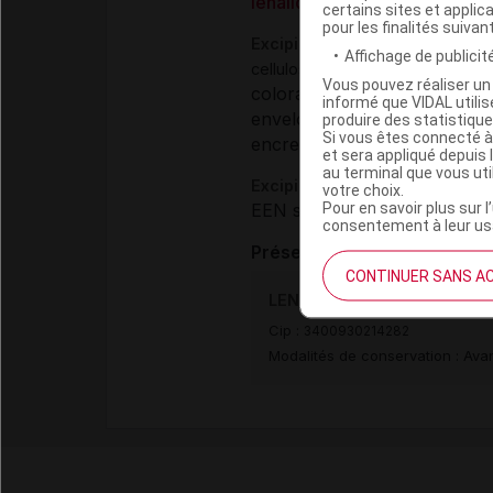
lénalidomide
certains sites et applica
pour les finalités suivan
Excipients
Affichage de publicité
,
cellulose microcristalline
crosca
Vous pouvez réaliser un 
colorant (gélule) :
fer noir ox
informé que VIDAL util
enveloppe de la gélule :
produire des statistiqu
géla
Si vous êtes connecté à
encre d'impression :
gomme 
et sera appliqué depuis 
au terminal que vous ut
Excipients à effet notoire :
votre choix.
Pour en savoir plus sur l
EEN sans dose seuil :
lactos
consentement à leur usa
Présentation
CONTINUER SANS A
LENALIDOMIDE EG 10 mg Gél
Cip :
3400930214282
Modalités de conservation : Avan