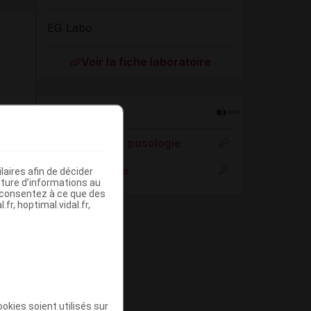
EG Labo
Voir la fiche laboratoire
Rein
Adaptation de posologie
Toxicité rénale
aires afin de décider
iture d’informations au
s consentez à ce que des
fr, hoptimal.vidal.fr,
okies soient utilisés sur