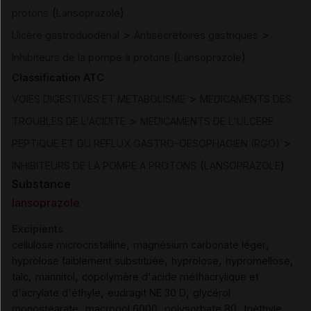
(
)
protons
Lansoprazole
>
>
Ulcère gastroduodénal
Antisécrétoires gastriques
(
)
Inhibiteurs de la pompe à protons
Lansoprazole
Classification ATC
>
VOIES DIGESTIVES ET METABOLISME
MEDICAMENTS DES
>
TROUBLES DE L'ACIDITE
MEDICAMENTS DE L'ULCERE
>
PEPTIQUE ET DU REFLUX GASTRO-OESOPHAGIEN (RGO)
(
)
INHIBITEURS DE LA POMPE A PROTONS
LANSOPRAZOLE
Substance
lansoprazole
Excipients
,
,
cellulose microcristalline
magnésium carbonate léger
,
,
,
hyprolose faiblement substituée
hyprolose
hypromellose
,
,
talc
mannitol
copolymère d'acide méthacrylique et
,
,
d'acrylate d'éthyle
eudragit NE 30 D
glycérol
,
,
,
monostéarate
macrogol 6000
polysorbate 80
triéthyle