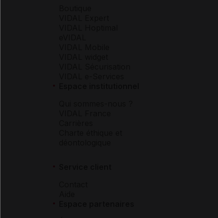
Boutique
VIDAL Expert
VIDAL Hoptimal
eVIDAL
VIDAL Mobile
VIDAL widget
VIDAL Sécurisation
VIDAL e-Services
Espace institutionnel
Qui sommes-nous ?
VIDAL France
Carrières
Charte éthique et
déontologique
Service client
Contact
Aide
Espace partenaires