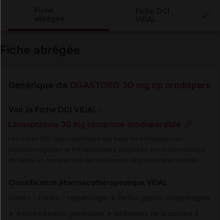
Copier l'url
Fiche
Fiche DCI
abrégée
VIDAL
Email
Fiche abrégée
Générique de
OGASTORO 30 mg cp orodispers
Voir la Fiche DCI VIDAL :
Lansoprazole 30 mg comprimé orodispersible
Les fiches DCI Vidal constituent une base de connaissances
pharmacologiques et thérapeutiques, proposée aux professionnels
de santé, en complément des documents réglementaires publiés.
Classification pharmacothérapeutique VIDAL
>
Gastro - Entéro - Hépatologie
Reflux gastro-oesophagien
>
>
Antisécrétoires gastriques
Inhibiteurs de la pompe à