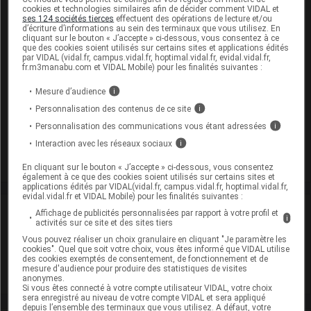
cookies et technologies similaires afin de décider comment VIDAL et
ses 124 sociétés tierces
effectuent des opérations de lecture et/ou
d’écriture d’informations au sein des terminaux que vous utilisez. En
cliquant sur le bouton « J’accepte » ci-dessous, vous consentez à ce
LANSOPRAZOLE BIOGARAN 30 mg Cpr orodisp Plq
que des cookies soient utilisés sur certains sites et applications édités
alu/28
par VIDAL (vidal.fr, campus.vidal.fr, hoptimal.vidal.fr, evidal.vidal.fr,
fr.m3manabu.com et VIDAL Mobile) pour les finalités suivantes :
Cip :
3400927871399
Mesure d’audience
i
Modalités de conservation : Avant ouverture : < 25° durant
36 mois (Conserver à l'abri de l'humidité, Conserver dans
Personnalisation des contenus de ce site
i
son emballage)
Personnalisation des communications vous étant adressées
i
Commercialisé
Interaction avec les réseaux sociaux
i
En cliquant sur le bouton « J’accepte » ci-dessous, vous consentez
également à ce que des cookies soient utilisés sur certains sites et
applications édités par VIDAL(vidal.fr, campus.vidal.fr, hoptimal.vidal.fr,
evidal.vidal.fr et VIDAL Mobile) pour les finalités suivantes :
Laboratoire
Affichage de publicités personnalisées par rapport à votre profil et
i
activités sur ce site et des sites tiers
Vous pouvez réaliser un choix granulaire en cliquant "Je paramètre les
Biogaran
cookies". Quel que soit votre choix, vous êtes informé que VIDAL utilise
des cookies exemptés de consentement, de fonctionnement et de
mesure d'audience pour produire des statistiques de visites
Voir la fiche laboratoire
anonymes.
Si vous êtes connecté à votre compte utilisateur VIDAL, votre choix
sera enregistré au niveau de votre compte VIDAL et sera appliqué
depuis l’ensemble des terminaux que vous utilisez. A défaut, votre