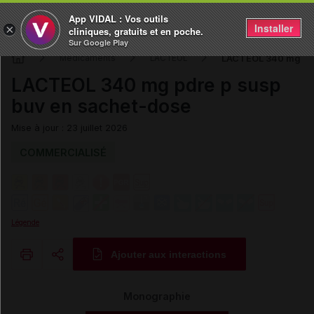
App VIDAL : Vos outils
Installer
×
cliniques, gratuits et en poche.
Sur Google Play
LACTEOL 340 mg pdr
Médicaments
LACTEOL
LACTEOL 340 mg pdre p susp
buv en sachet-dose
Mise à jour : 23 juillet 2026
COMMERCIALISÉ
Légende
Ajouter aux interactions
Copier l'url
Monographie