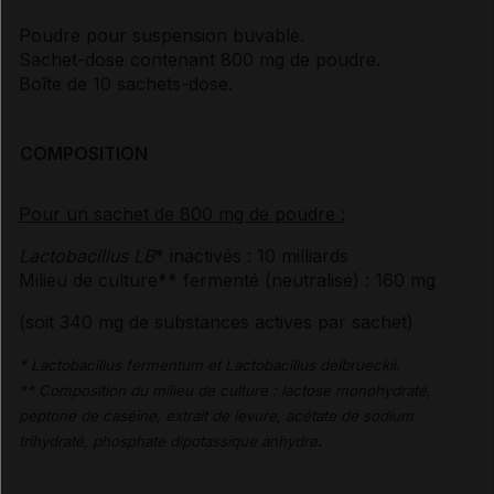
Poudre pour suspension buvable.
Sachet-dose contenant 800 mg de poudre.
Boîte de 10 sachets-dose.
COMPOSITION
Pour un sachet de 800 mg de poudre :
Lactobacillus LB
* inactivés : 10 milliards
Milieu de culture** fermenté (neutralisé) : 160 mg
(soit 340 mg de substances actives par sachet)
* Lactobacillus fermentum et Lactobacillus delbrueckii
.
** Composition du milieu de culture : lactose monohydraté,
peptone de caséine, extrait de levure, acétate de sodium
.
trihydraté, phosphate dipotassique anhydre