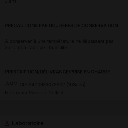
3 ans.
PRÉCAUTIONS PARTICULIÈRES DE CONSERVATION
A conserver à une température ne dépassant pas
25 °C et à l'abri de l'humidité.
PRESCRIPTION/DÉLIVRANCE/PRISE EN CHARGE
AMM
CIP 3400933073602 (10Sach).
Non remb Séc soc. Collect.
Laboratoire