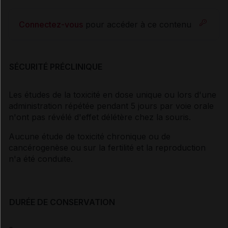
Connectez-vous
pour accéder à ce contenu
SÉCURITÉ PRÉCLINIQUE
Les études de la toxicité en dose unique ou lors d'une
administration répétée pendant 5 jours par voie orale
n'ont pas révélé d'effet délétère chez la souris.
Aucune étude de toxicité chronique ou de
cancérogenèse ou sur la fertilité et la reproduction
n'a été conduite.
DURÉE DE CONSERVATION