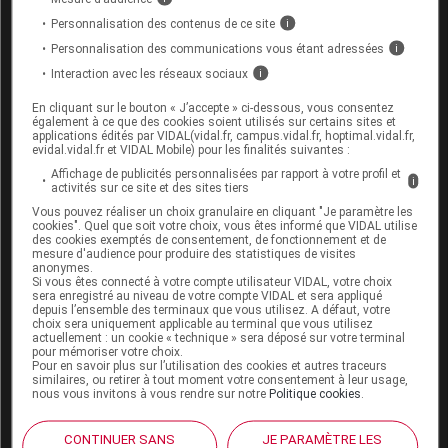
Personnalisation des contenus de ce site
La réhydratation par voie intraveineuse sera préférée
i
en cas de :
Personnalisation des communications vous étant adressées
i
Interaction avec les réseaux sociaux
i
déshydratation majeure, supérieure à 10 % du
poids du corps,
En cliquant sur le bouton « J’accepte » ci-dessous, vous consentez
également à ce que des cookies soient utilisés sur certains sites et
signes de choc hypovolémique,
applications édités par VIDAL(vidal.fr, campus.vidal.fr, hoptimal.vidal.fr,
vomissements incontrôlés gênant l'utilisation de
evidal.vidal.fr et VIDAL Mobile) pour les finalités suivantes :
la voie orale.
Affichage de publicités personnalisées par rapport à votre profil et
i
activités sur ce site et des sites tiers
Chez l'adulte et l'enfant de plus de 6 ans, si au bout
Vous pouvez réaliser un choix granulaire en cliquant "Je paramètre les
cookies". Quel que soit votre choix, vous êtes informé que VIDAL utilise
de 2 jours de traitement la diarrhée persiste, la
des cookies exemptés de consentement, de fonctionnement et de
conduite à tenir devra être réévaluée.
mesure d'audience pour produire des statistiques de visites
anonymes.
Si vous êtes connecté à votre compte utilisateur VIDAL, votre choix
Ce médicament contient du lactose et du saccharose.
sera enregistré au niveau de votre compte VIDAL et sera appliqué
depuis l’ensemble des terminaux que vous utilisez. A défaut, votre
Son utilisation est déconseillée chez les patients
choix sera uniquement applicable au terminal que vous utilisez
présentant une intolérance au galactose ou au
actuellement : un cookie « technique » sera déposé sur votre terminal
pour mémoriser votre choix.
fructose, une galactosémie congénitale, un déficit en
Pour en savoir plus sur l’utilisation des cookies et autres traceurs
lactase de Lapp ou en sucrase-isomaltase, un
similaires, ou retirer à tout moment votre consentement à leur usage,
nous vous invitons à vous rendre sur notre
Politique cookies
.
syndrome de malabsorption du glucose ou du
galactose (maladies héréditaires rares).
CONTINUER SANS
JE PARAMÈTRE LES