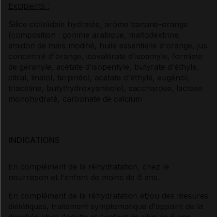
Excipients :
Silice colloïdale hydratée, arôme banane-orange
(composition : gomme arabique, maltodextrine,
amidon de maïs modifié, huile essentielle d'orange, jus
concentré d'orange, isovalérate d'isoamyle, formiate
de géranyle, acétate d'isopentyle, butyrate d'éthyle,
citral, linalol, terpinéol, acétate d'éthyle, eugénol,
triacétine, butylhydroxyanisole), saccharose, lactose
monohydraté, carbonate de calcium
INDICATIONS
En complément de la réhydratation, chez le
nourrisson et l'enfant de moins de 6 ans.
En complément de la réhydratation et/ou des mesures
diététiques, traitement symptomatique d'appoint de la
diarrhée chez l'adulte et l'enfant de plus de 6 ans.