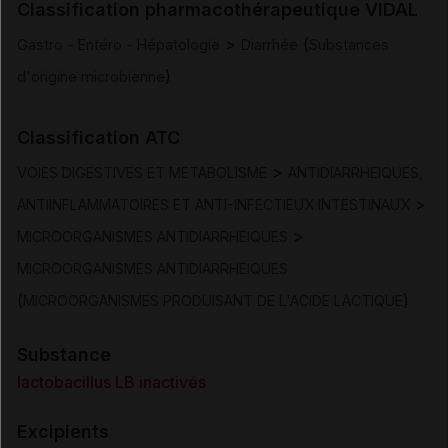
Classification pharmacothérapeutique VIDAL
Posologie et mode d'administration
>
(
Gastro - Entéro - Hépatologie
Diarrhée
Substances
)
d'origine microbienne
Contre-indications
Classification ATC
Mises en garde et précautions d'emploi
>
VOIES DIGESTIVES ET METABOLISME
ANTIDIARRHEIQUES,
Interactions
>
ANTIINFLAMMATOIRES ET ANTI-INFECTIEUX INTESTINAUX
>
MICROORGANISMES ANTIDIARRHEIQUES
Fertilité/grossesse/allaitement
MICROORGANISMES ANTIDIARRHEIQUES
(
)
MICROORGANISMES PRODUISANT DE L'ACIDE LACTIQUE
Conduite et utilisation de machines
Substance
Effets indésirables
lactobacillus LB inactivés
Excipients
Pharmacodynamie