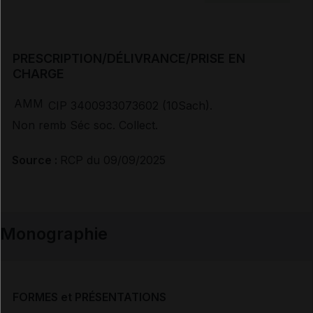
PRESCRIPTION/DÉLIVRANCE/PRISE EN
CHARGE
AMM
CIP 3400933073602 (10Sach).
Non remb Séc soc. Collect.
Source :
RCP du 09/09/2025
Monographie
FORMES et PRÉSENTATIONS