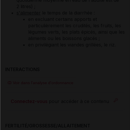
quotidienne moyenne en eau de l'adulte est de
2 litres) ;
s'alimenter
le temps de la diarrhée :
en excluant certains apports et
particulièrement les crudités, les fruits, les
légumes verts, les plats épicés, ainsi que les
aliments ou les boissons glacés ;
en privilégiant les viandes grillées, le riz.
INTERACTIONS
Voir dans l'analyse d'ordonnance
Connectez-vous
pour accéder à ce contenu
FERTILITÉ/GROSSESSE/ALLAITEMENT