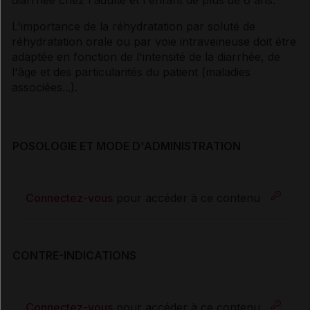
L'importance de la réhydratation par soluté de
réhydratation orale ou par voie intraveineuse doit être
adaptée en fonction de l'intensité de la diarrhée, de
l'âge et des particularités du patient (maladies
associées...).
POSOLOGIE ET MODE D'ADMINISTRATION
Connectez-vous
pour accéder à ce contenu
CONTRE-INDICATIONS
Connectez-vous
pour accéder à ce contenu