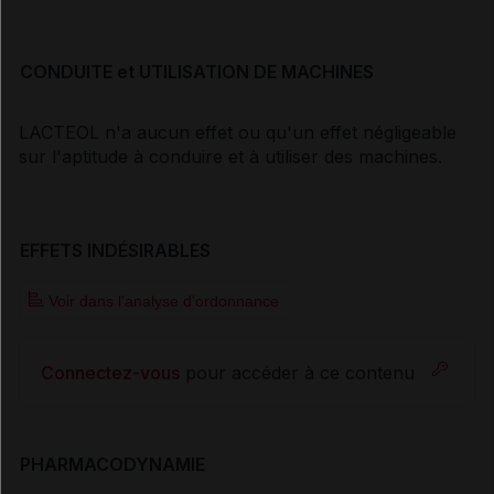
CONDUITE et UTILISATION DE MACHINES
LACTEOL n'a aucun effet ou qu'un effet négligeable
sur l'aptitude à conduire et à utiliser des machines.
EFFETS INDÉSIRABLES
Voir dans l'analyse d'ordonnance
Connectez-vous
pour accéder à ce contenu
PHARMACODYNAMIE