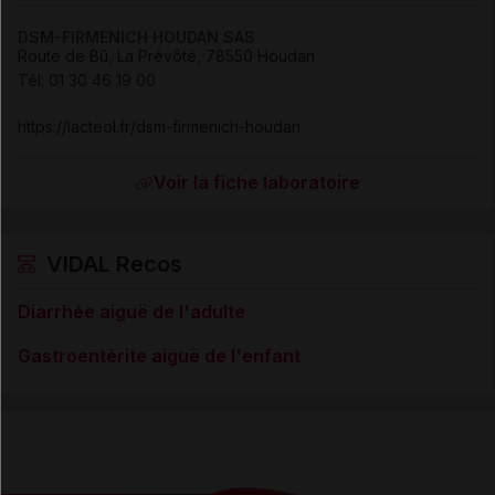
DSM-FIRMENICH HOUDAN SAS
Route de Bû, La Prévôté, 78550 Houdan
Tél
:
01 30 46 19 00
https://lacteol.fr/dsm-firmenich-houdan
Voir la fiche laboratoire
VIDAL Recos
Diarrhée aiguë de l'adulte
Gastroentérite aiguë de l'enfant