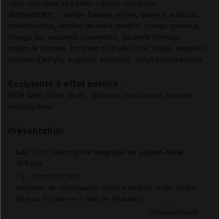
,
silice colloïdale hydratée
calcium carbonate
aromatisant :
,
,
orange-banane arôme
gomme arabique
Sécurité préclinique
,
,
,
maltodextrine
amidon de maïs modifié
orange essence
,
,
,
orange jus
isoamyle isovalérate
géranyle formiate
Durée de conservation
,
,
,
,
,
isoamyle acétate
butyrate d'éthyle
citral
linalol
terpinéol
,
,
,
acétate d'éthyle
eugénol
triacétine
butylhydroxyanisole
Précautions particulières de conservation
Excipients à effet notoire :
EEN sans dose seuil :
,
,
glucose
saccharose
lactose
Prescription/délivrance/prise en charge
monohydrate
Présentation
LACTEOL 340 mg Pdr susp buv en sachet-dose
10Sach
Cip :
3400933073602
Modalités de conservation : Avant ouverture : < 25° durant
36 mois (Conserver à l'abri de l'humidité)
Commercialisé