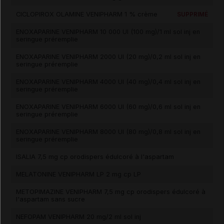
CICLOPIROX OLAMINE VENIPHARM 1 % crème
SUPPRIMÉ
ENOXAPARINE VENIPHARM 10 000 UI (100 mg)/1 ml sol inj en
seringue préremplie
ENOXAPARINE VENIPHARM 2000 UI (20 mg)/0,2 ml sol inj en
seringue préremplie
ENOXAPARINE VENIPHARM 4000 UI (40 mg)/0,4 ml sol inj en
seringue préremplie
ENOXAPARINE VENIPHARM 6000 UI (60 mg)/0,6 ml sol inj en
seringue préremplie
ENOXAPARINE VENIPHARM 8000 UI (80 mg)/0,8 ml sol inj en
seringue préremplie
ISALIA 7,5 mg cp orodispers édulcoré à l'aspartam
MELATONINE VENIPHARM LP 2 mg cp LP
METOPIMAZINE VENIPHARM 7,5 mg cp orodispers édulcoré à
l'aspartam sans sucre
NEFOPAM VENIPHARM 20 mg/2 ml sol inj