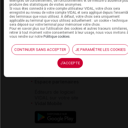
VIDAL Sécurisation
exemptés de consentement, de fonctionnement et de mesure d'audience pou
produire des statistiques de visites anonymes.
VIDAL e-Services
Si vous êtes connecté à votre compte utilisateur VIDAL, votre choix sera
Espace institutionnel
enregistré au niveau de votre compte VIDAL et sera appliqué depuis l’ensemb
des terminaux que vous utilisez. A défaut, votre choix sera uniquement
applicable au terminal que vous utilisez actuellement : un cookie « technique
Qui sommes-nous ?
sera déposé sur votre terminal pour mémoriser votre choix.
VIDAL France
Pour en savoir plus sur l’utilisation des cookies et autres traceurs similaires
retirer à tout moment votre consentement à leur usage, nous vous invitons 
Carrières
vous rendre sur notre
Politique cookies
.
Charte éthique et
déontologique
CONTINUER SANS ACCEPTER
JE PARAMÈTRE LES COOKIES
Service client
J'ACCEPTE
Contact
Aide
Espace partenaires
Éditeurs de logiciel
VIDAL sur votre site
Vidal Mobile