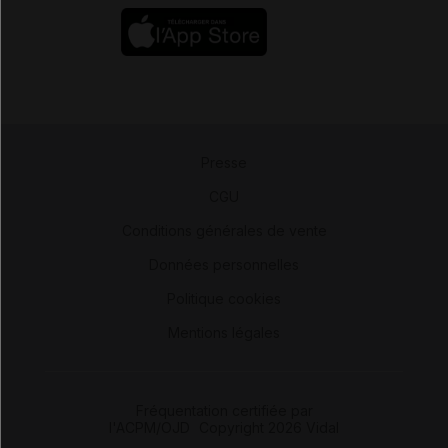
Presse
-
CGU
-
Conditions générales de vente
-
Données personnelles
-
Politique cookies
-
Mentions légales
Fréquentation certifiée par
l'ACPM/OJD
|
Copyright 2026 Vidal