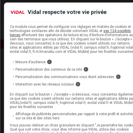
Vidal respecte votre vie privée
Ce module vous permet de configurer vos réglages en matière de cookies et
technologies similaires afin de décider comment VIDAL et
ses 124 sociétés
tierces
effectuent des opérations de lecture et/ou d’écriture d’informations a
sein des terminaux que vous utilisez. En cliquant sur le bouton « J’accepte » 
dessous, vous consentez à ce que des cookies soient utilisés sur certains
sites et applications édités par VIDAL (vidal.fr, campus.vidal.fr, hoptimal.vidal.
evidal.vidal.fr, fr.m3manabu.com et VIDAL Mobile) pour les finalités suivantes
Mesure d’audience
i
Personnalisation des contenus de ce site
i
Personnalisation des communications vous étant adressées
i
Interaction avec les réseaux sociaux
i
Espace produit
En cliquant sur le bouton « J’accepte » ci-dessous, vous consentez égaleme
Boutique
ce que des cookies soient utilisés sur certains sites et applications édités pa
VIDAL(vidal.fr, campus.vidal.fr, hoptimal.vidal.fr, evidal.vidal.fr et VIDAL Mobil
VIDAL Expert
pour les finalités suivantes :
VIDAL Hoptimal
Affichage de publicités personnalisées par rapport à votre profil et activité
eVIDAL
sur ce site et des sites tiers
VIDAL Mobile
Vous pouvez réaliser un choix granulaire en cliquant "Je paramètre les cooki
VIDAL widget
Quel que soit votre choix, vous êtes informé que VIDAL utilise des cookies