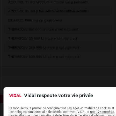
ACCUSOL 35 POTASSIUM 4 mmol/l sol p hémofiltr
ACCUSOL 35 sol p hémofiltr/hémodial/hémodiafiltr
BICAFRES 1000 mg cp gastrorésis
THERASOLV 100 000 UI pdre p sol inj/p perf
THERASOLV 25 000 UI pdre p sol inj/p perf
THERASOLV 250 000 UI pdre p sol inj/p perf
THERASOLV 500 000 UI pdre p sol inj/p perf
Vidal respecte votre vie privée
Ce module vous permet de configurer vos réglages en matière de cookies et
technologies similaires afin de décider comment VIDAL et
ses 124 sociétés
tierces
effectuent des opérations de lecture et/ou d’écriture d’informations a