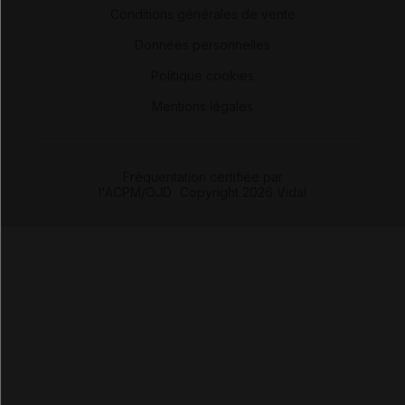
Conditions générales de vente
-
Données personnelles
-
Politique cookies
-
Mentions légales
Fréquentation certifiée par
l'ACPM/OJD
|
Copyright 2026 Vidal