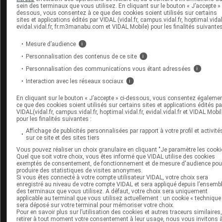
sein des terminaux que vous utilisez. En cliquant sur le bouton « J’accepte » 
dessous, vous consentez à ce que des cookies soient utilisés sur certains
sites et applications édités par VIDAL (vidal.fr, campus.vidal.fr, hoptimal.vidal.
evidal.vidal.fr, fr.m3manabu.com et VIDAL Mobile) pour les finalités suivantes
Espace produit
Mesure d’audience
i
Personnalisation des contenus de ce site
i
Boutique
VIDAL Expert
Personnalisation des communications vous étant adressées
i
VIDAL Hoptimal
Interaction avec les réseaux sociaux
i
eVIDAL
VIDAL Mobile
En cliquant sur le bouton « J’accepte » ci-dessous, vous consentez égaleme
ce que des cookies soient utilisés sur certains sites et applications édités pa
VIDAL widget
VIDAL(vidal.fr, campus.vidal.fr, hoptimal.vidal.fr, evidal.vidal.fr et VIDAL Mobil
VIDAL Sécurisation
pour les finalités suivantes :
VIDAL e-Services
Affichage de publicités personnalisées par rapport à votre profil et activité
Espace institutionnel
sur ce site et des sites tiers
Vous pouvez réaliser un choix granulaire en cliquant "Je paramètre les cooki
Qui sommes-nous ?
Quel que soit votre choix, vous êtes informé que VIDAL utilise des cookies
exemptés de consentement, de fonctionnement et de mesure d'audience pou
VIDAL France
produire des statistiques de visites anonymes.
Carrières
Si vous êtes connecté à votre compte utilisateur VIDAL, votre choix sera
Charte éthique et
enregistré au niveau de votre compte VIDAL et sera appliqué depuis l’ensemb
des terminaux que vous utilisez. A défaut, votre choix sera uniquement
déontologique
applicable au terminal que vous utilisez actuellement : un cookie « technique
sera déposé sur votre terminal pour mémoriser votre choix.
Pour en savoir plus sur l’utilisation des cookies et autres traceurs similaires
Service client
retirer à tout moment votre consentement à leur usage, nous vous invitons 