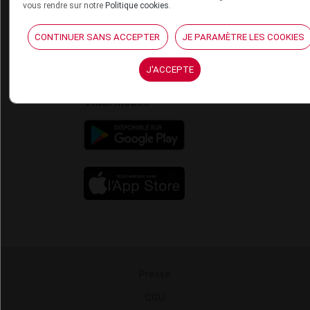
vous rendre sur notre
Politique cookies
.
Contact
Aide
CONTINUER SANS ACCEPTER
JE PARAMÈTRE LES COOKIES
Espace partenaires
J'ACCEPTE
Éditeurs de logiciel
VIDAL sur votre site
Vidal Mobile
Presse
-
CGU
-