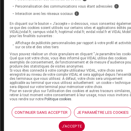
VIDAL widget
Personnalisation des communications vous étant adressées
i
VIDAL Sécurisation
VIDAL e-Services
Interaction avec les réseaux sociaux
i
Espace institutionnel
En cliquant sur le bouton « J’accepte » ci-dessous, vous consentez égaleme
ce que des cookies soient utilisés sur certains sites et applications édités pa
Qui sommes-nous ?
VIDAL(vidal.fr, campus.vidal.fr, hoptimal.vidal.fr, evidal.vidal.fr et VIDAL Mobil
VIDAL France
pour les finalités suivantes :
Carrières
Affichage de publicités personnalisées par rapport à votre profil et activité
Charte éthique et
sur ce site et des sites tiers
déontologique
Vous pouvez réaliser un choix granulaire en cliquant "Je paramètre les cooki
Quel que soit votre choix, vous êtes informé que VIDAL utilise des cookies
exemptés de consentement, de fonctionnement et de mesure d'audience pou
produire des statistiques de visites anonymes.
Service client
Si vous êtes connecté à votre compte utilisateur VIDAL, votre choix sera
enregistré au niveau de votre compte VIDAL et sera appliqué depuis l’ensemb
Contact
des terminaux que vous utilisez. A défaut, votre choix sera uniquement
applicable au terminal que vous utilisez actuellement : un cookie « technique
Aide
sera déposé sur votre terminal pour mémoriser votre choix.
Espace partenaires
Pour en savoir plus sur l’utilisation des cookies et autres traceurs similaires
retirer à tout moment votre consentement à leur usage, nous vous invitons 
vous rendre sur notre
Politique cookies
.
Éditeurs de logiciel
VIDAL sur votre site
Vidal Mobile
CONTINUER SANS ACCEPTER
JE PARAMÈTRE LES COOKIES
J'ACCEPTE