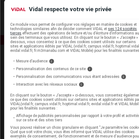
Vidal respecte votre vie privée
Ce module vous permet de configurer vos réglages en matière de cookies et
technologies similaires afin de décider comment VIDAL et
ses 124 sociétés
tierces
effectuent des opérations de lecture et/ou d’écriture d’informations a
sein des terminaux que vous utilisez. En cliquant sur le bouton « J’accepte » 
dessous, vous consentez à ce que des cookies soient utilisés sur certains
sites et applications édités par VIDAL (vidal.fr, campus.vidal.fr, hoptimal.vidal.
evidal.vidal.fr, fr.m3manabu.com et VIDAL Mobile) pour les finalités suivantes
Mesure d’audience
i
Personnalisation des contenus de ce site
i
Personnalisation des communications vous étant adressées
i
Interaction avec les réseaux sociaux
i
Espace produit
En cliquant sur le bouton « J’accepte » ci-dessous, vous consentez égaleme
Boutique
ce que des cookies soient utilisés sur certains sites et applications édités pa
VIDAL Expert
VIDAL(vidal.fr, campus.vidal.fr, hoptimal.vidal.fr, evidal.vidal.fr et VIDAL Mobil
pour les finalités suivantes :
VIDAL Hoptimal
eVIDAL
Affichage de publicités personnalisées par rapport à votre profil et activité
sur ce site et des sites tiers
VIDAL Mobile
VIDAL widget
Vous pouvez réaliser un choix granulaire en cliquant "Je paramètre les cooki
Quel que soit votre choix, vous êtes informé que VIDAL utilise des cookies
VIDAL Sécurisation
exemptés de consentement, de fonctionnement et de mesure d'audience pou