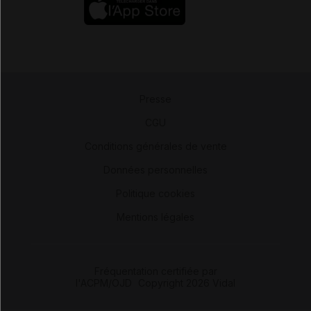
Presse
-
CGU
-
Conditions générales de vente
-
Données personnelles
-
Politique cookies
-
Mentions légales
Fréquentation certifiée par
l'ACPM/OJD
|
Copyright 2026 Vidal