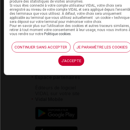
VIDAL e-Services
produire des statistiques de visites anonymes.
Si vous êtes connecté à votre compte utilisateur VIDAL, votre choix sera
Espace institutionnel
enregistré au niveau de votre compte VIDAL et sera appliqué depuis l’ensemb
des terminaux que vous utilisez. A défaut, votre choix sera uniquement
Qui sommes-nous ?
applicable au terminal que vous utilisez actuellement : un cookie « technique
sera déposé sur votre terminal pour mémoriser votre choix.
VIDAL France
Pour en savoir plus sur l’utilisation des cookies et autres traceurs similaires
Carrières
retirer à tout moment votre consentement à leur usage, nous vous invitons 
vous rendre sur notre
Politique cookies
.
Charte éthique et
déontologique
CONTINUER SANS ACCEPTER
JE PARAMÈTRE LES COOKIES
Service client
J'ACCEPTE
Contact
Aide
Espace partenaires
Éditeurs de logiciel
VIDAL sur votre site
Vidal Mobile