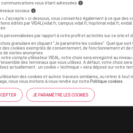
s communications vous étant adressées
i
 réseaux sociaux
i
on « J’accepte » ci-dessous, vous consentez également à ce que des co
tions édités par VIDAL(vidal.fr, campus.vidal.fr, hoptimal.vidal.fr, evidal.
tes :
s personnalisées par rapport à votre profil et activités sur ce site et d
choix granulaire en cliquant "Je paramètre les cookies". Quel que soit 
ise des cookies exemptés de consentement, de fonctionnement et de 
es de visites anonymes.
institutionnel
Espace pa
 votre compte utilisateur VIDAL, votre choix sera enregistré au nivea
l’ensemble des terminaux que vous utilisez. A défaut, votre choix ser
mmes-nous ?
Éditeurs de
ilisez actuellement : un cookie « technique » sera déposé sur votre te
France
VIDAL sur 
es
’utilisation des cookies et autres traceurs similaires, ou retirer à tou
ge, nous vous invitons à vous rendre sur notre
Politique cookies
.
éthique et déontologique
CCEPTER
JE PARAMÈTRE LES COOKIES
 client