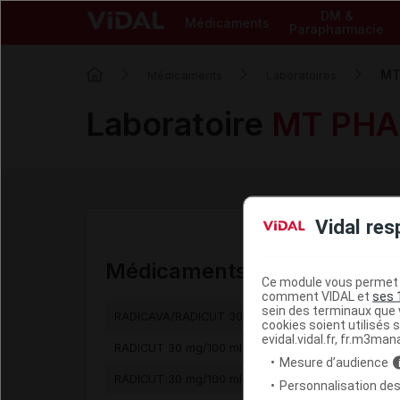
DM &
Médicaments
Parapharmacie
MT
Médicaments
Laboratoires
Laboratoire
MT PHA
Vidal res
Médicaments commercialis
Ce module vous permet d
comment VIDAL et
ses 
sein des terminaux que v
RADICAVA/RADICUT 30 mg/100 ml sol inj IV [AAC]
cookies soient utilisés s
evidal.vidal.fr, fr.m3man
RADICUT 30 mg/100 ml sol inj en ampoule [AAC]
Mesure d’audience
RADICUT 30 mg/100 ml sol inj p perf [AAC]
Personnalisation des