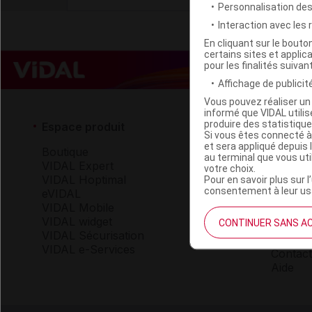
Personnalisation de
Interaction avec les
En cliquant sur le bout
certains sites et applica
pour les finalités suivan
Affichage de publicité
Vous pouvez réaliser un 
informé que VIDAL util
produire des statistiqu
Espace produit
Espace 
Si vous êtes connecté à
et sera appliqué depuis 
Boutique
Qui so
au terminal que vous ut
VIDAL Expert
VIDAL 
votre choix.
VIDAL Hoptimal
Carrièr
Pour en savoir plus sur l
consentement à leur usa
eVIDAL
Charte 
VIDAL Mobile
VIDAL widget
CONTINUER SANS A
Service
VIDAL Sécurisation
VIDAL e-Services
Contact
Aide