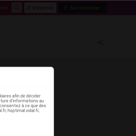
ités
S'inscrire
Se connecter
Rechercher
Copier l'url
Email
aires afin de décider
iture d’informations au
s consentez à ce que des
fr, hoptimal.vidal.fr,