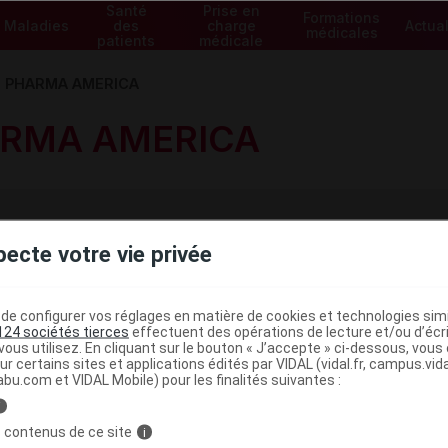
Santé
Prise en
Formations
Maladies
des
charge
Actual
médicales
patients
médicale
 PHARMA AMERICA
RMA AMERICA
pecte votre vie privée
és
e configurer vos réglages en matière de cookies et technologies simil
124 sociétés tierces
effectuent des opérations de lecture et/ou d’écr
ous utilisez. En cliquant sur le bouton « J’accepte » ci-dessous, vou
ur certains sites et applications édités par VIDAL (vidal.fr, campus.vidal.
abu.com et VIDAL Mobile) pour les finalités suivantes :
i
 contenus de ce site
i