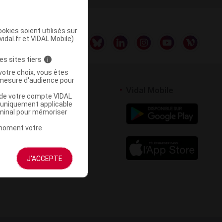
okies soient utilisés sur
vidal.fr et VIDAL Mobile)
es sites tiers
i
votre choix, vous êtes
mesure d'audience pour
rtenaires
Vidal Mobile
u de votre compte VIDAL
a uniquement applicable
 logiciel
rminal pour mémoriser
votre site
t moment votre
J'ACCEPTE