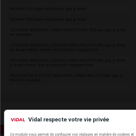
INOMAX 400 ppm mole/mole gaz p inhal
INOMAX 800 ppm mole/mole gaz p inhal
OXYGENE MEDICINAL LINDE HEALTHCARE 200 bar gaz p inhal
en bouteille
OXYGENE MEDICINAL LIQUIDE LINDE HEALTHCARE gaz p inhal
en évaporateur mobile et récipient cryogé mob
OXYGENE MEDICINAL LIQUIDE LINDE HEALTHCARE gaz p inhal
p évaporateur fixe et récipient cryogéni fixe
PROTOXYDE D'AZOTE MEDICINAL LINDE HEALTHCARE gaz p
inhal en bouteille
Vidal respecte votre vie privée
Ce module vous permet de configurer vos réglages en matière de cookies et