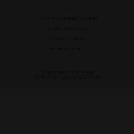
-
CGU
-
Conditions générales de vente
-
Données personnelles
-
Politique cookies
-
Mentions légales
Fréquentation certifiée par
l'ACPM/OJD
|
Copyright 2026 Vidal