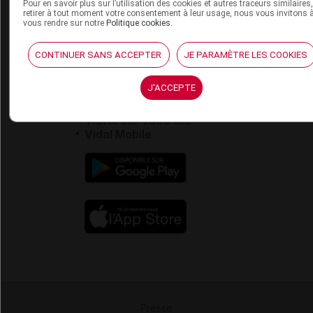
Pour en savoir plus sur l’utilisation des cookies et autres traceurs similaires
retirer à tout moment votre consentement à leur usage, nous vous invitons 
vous rendre sur notre
Politique cookies
.
Service client
Contact
CONTINUER SANS ACCEPTER
JE PARAMÈTRE LES COOKIES
Aide
Espace partenaires
J'ACCEPTE
Éditeurs de logiciel
VIDAL sur votre site
Vidal Mobile
Presse