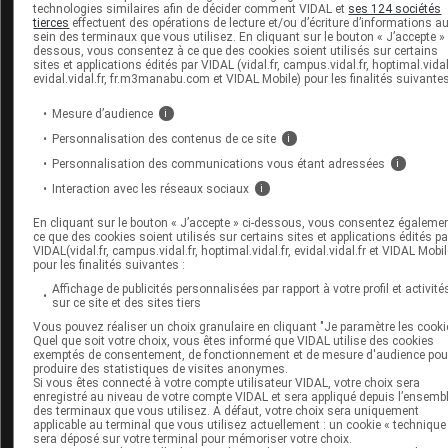
technologies similaires afin de décider comment VIDAL et
ses 124 sociétés
tierces
effectuent des opérations de lecture et/ou d’écriture d’informations a
sein des terminaux que vous utilisez. En cliquant sur le bouton « J’accepte » 
dessous, vous consentez à ce que des cookies soient utilisés sur certains
sites et applications édités par VIDAL (vidal.fr, campus.vidal.fr, hoptimal.vidal.
evidal.vidal.fr, fr.m3manabu.com et VIDAL Mobile) pour les finalités suivantes
Mesure d’audience
i
Espace produit
Personnalisation des contenus de ce site
i
Boutique
Personnalisation des communications vous étant adressées
i
VIDAL Expert
Interaction avec les réseaux sociaux
i
VIDAL Hoptimal
eVIDAL
En cliquant sur le bouton « J’accepte » ci-dessous, vous consentez égaleme
ce que des cookies soient utilisés sur certains sites et applications édités pa
VIDAL Mobile
VIDAL(vidal.fr, campus.vidal.fr, hoptimal.vidal.fr, evidal.vidal.fr et VIDAL Mobil
VIDAL widget
pour les finalités suivantes :
VIDAL Sécurisation
Affichage de publicités personnalisées par rapport à votre profil et activité
VIDAL e-Services
sur ce site et des sites tiers
Espace institutionnel
Vous pouvez réaliser un choix granulaire en cliquant "Je paramètre les cooki
Quel que soit votre choix, vous êtes informé que VIDAL utilise des cookies
exemptés de consentement, de fonctionnement et de mesure d'audience pou
Qui sommes-nous ?
produire des statistiques de visites anonymes.
VIDAL France
Si vous êtes connecté à votre compte utilisateur VIDAL, votre choix sera
Carrières
enregistré au niveau de votre compte VIDAL et sera appliqué depuis l’ensemb
des terminaux que vous utilisez. A défaut, votre choix sera uniquement
Charte éthique et
applicable au terminal que vous utilisez actuellement : un cookie « technique
déontologique
sera déposé sur votre terminal pour mémoriser votre choix.