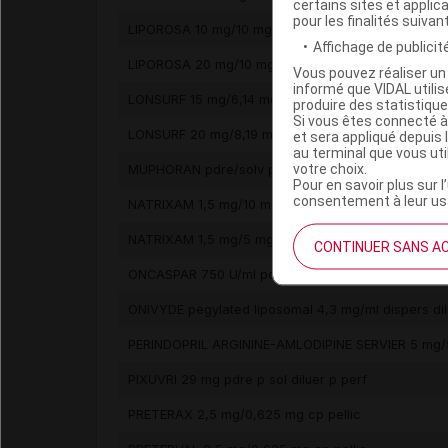
certains sites et applica
pour les finalités suivan
LIPOROSA 10 mg/10 mg gél
Affichage de publicité
LIPOROSA 20 mg/10 mg gél
Vous pouvez réaliser un 
informé que VIDAL util
LONSURF 15 mg/6,14 mg cp pellic
produire des statistiqu
Si vous êtes connecté à
LONSURF 20 mg/8,19 mg cp pellic
et sera appliqué depuis 
au terminal que vous ut
votre choix.
MUPHORAN pdre/solv p sol p perf
Pour en savoir plus sur l
consentement à leur usa
NATRIXAM 1,5 mg/10 mg cp LM
NATRIXAM 1,5 mg/5 mg cp LM
CONTINUER SANS A
ONCASPAR 750 U/ml pdre p sol inj/p perf
ONIVYDE pegylated liposomal 4,3 mg/ml dispers dil
PERINDOPRIL ARGININE-AMLODIPINE SERVIER 5 mg/
PIXUVRI 29 mg pdre p sol diluer p perf
PRETERAX 2,5 mg/0,625 mg cp pellic