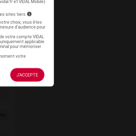
vidal.fr et VIDAL Mobile)
es sites tiers
i
votre choix, vous êtes
mesure d'audience pour
u de votre compte VIDAL
a uniquement applicable
rminal pour mémoriser
IMÉ
t moment votre
J'ACCEPTE
IMÉ