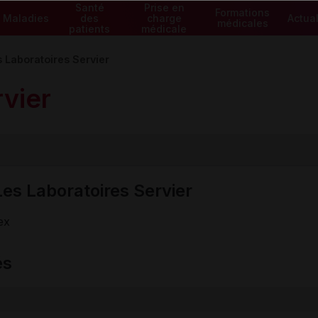
Santé
Prise en
Formations
Maladies
des
charge
Actual
médicales
patients
médicale
 Laboratoires Servier
rvier
es Laboratoires Servier
ex
és