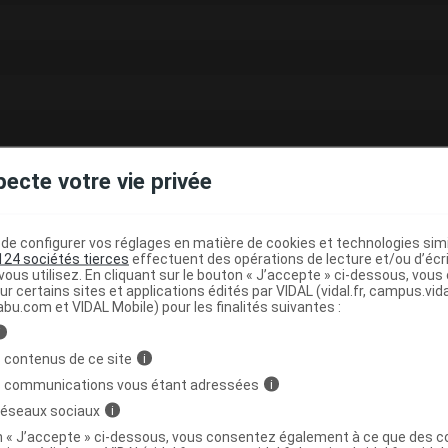
pecte votre vie privée
e configurer vos réglages en matière de cookies et technologies simil
124 sociétés tierces
effectuent des opérations de lecture et/ou d’écr
SUPPR
ous utilisez. En cliquant sur le bouton « J’accepte » ci-dessous, vou
ur certains sites et applications édités par VIDAL (vidal.fr, campus.vidal.
SUPPR
abu.com et VIDAL Mobile) pour les finalités suivantes :
i
SUPPR
 contenus de ce site
i
SUPPR
s communications vous étant adressées
i
SUPPR
 réseaux sociaux
i
on « J’accepte » ci-dessous, vous consentez également à ce que des co
SUPPR