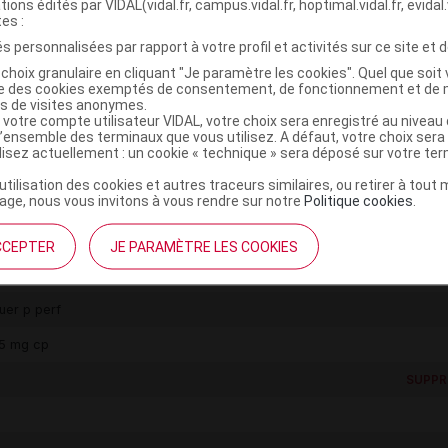
tions édités par VIDAL(vidal.fr, campus.vidal.fr, hoptimal.vidal.fr, evidal.
tes :
s personnalisées par rapport à votre profil et activités sur ce site et d
choix granulaire en cliquant "Je paramètre les cookies". Quel que soit 
ise des cookies exemptés de consentement, de fonctionnement et de 
es de visites anonymes.
 votre compte utilisateur VIDAL, votre choix sera enregistré au nivea
l’ensemble des terminaux que vous utilisez. A défaut, votre choix ser
ilisez actuellement : un cookie « technique » sera déposé sur votre te
SUPPR
’utilisation des cookies et autres traceurs similaires, ou retirer à tou
ge, nous vous invitons à vous rendre sur notre
Politique cookies
.
CCEPTER
JE PARAMÈTRE LES COOKIES
uer p perf
5 mg cp
SUPPR