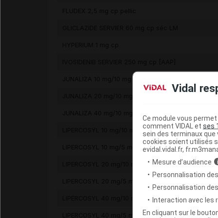
FLUDEX 2,5 mg cp pellic
GLICLAZIDE SERVIER 60 mg cp séc LM
HYPERIUM 1 mg cp
IVOSIDENIB SERVIER 250 mg cp [AAP]
JUNALIZA 10 mg/10 mg gél
Vidal res
JUNALIZA 20 mg/10 mg gél
JUNALIZA 40 mg/10 mg gél
Ce module vous permet d
comment VIDAL et
ses 
LIPERCOSYL 10 mg/10 mg gél
sein des terminaux que v
cookies soient utilisés s
LIPERCOSYL 10 mg/5 mg gél
evidal.vidal.fr, fr.m3man
Mesure d’audience
LIPERCOSYL 20 mg/10 mg gél
Personnalisation des
LIPERCOSYL 20 mg/5 mg gél
Personnalisation de
LIPERCOSYL 40 mg/10 mg gél
Interaction avec les
En cliquant sur le bout
LIPERCOSYL 40 mg/5 mg gél