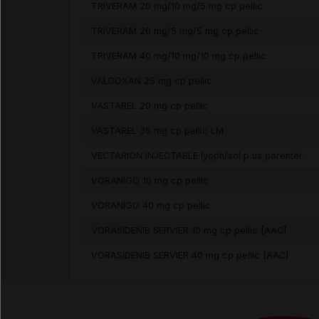
TRIVERAM 20 mg/10 mg/5 mg cp pellic
TRIVERAM 20 mg/5 mg/5 mg cp pellic
TRIVERAM 40 mg/10 mg/10 mg cp pellic
VALDOXAN 25 mg cp pellic
VASTAREL 20 mg cp pellic
VASTAREL 35 mg cp pellic LM
VECTARION INJECTABLE lyoph/sol p us parentér
VORANIGO 10 mg cp pellic
VORANIGO 40 mg cp pellic
VORASIDENIB SERVIER 10 mg cp pellic [AAC]
VORASIDENIB SERVIER 40 mg cp pellic [AAC]