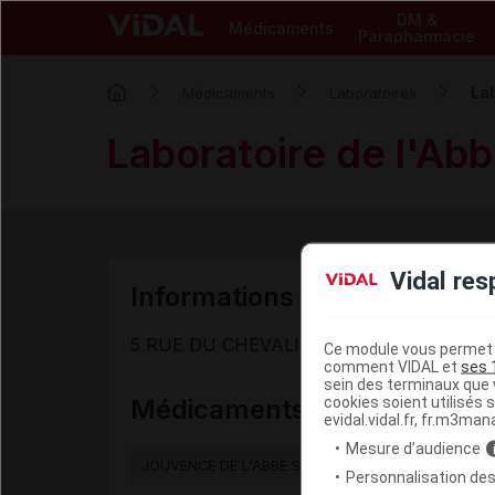
DM &
Médicaments
Parapharmacie
La
Médicaments
Laboratoires
Laboratoire de l'Ab
Vidal res
Informations de contact du 
5 RUE DU CHEVALIER SAINT-GEORGES -
Ce module vous permet d
comment VIDAL et
ses 
sein des terminaux que v
cookies soient utilisés s
Médicaments commercialis
evidal.vidal.fr, fr.m3man
Mesure d’audience
JOUVENCE DE L'ABBE SOURY cp pellic
Personnalisation des