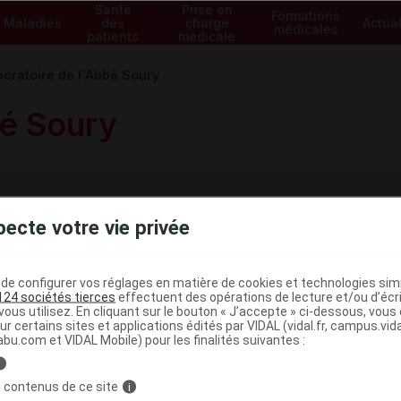
Santé
Prise en
Formations
Maladies
des
charge
Actual
médicales
patients
médicale
boratoire de l'Abbé Soury
bé Soury
pecte votre vie privée
Laboratoire de l'Abbé Soury
 75008 PARIS
e configurer vos réglages en matière de cookies et technologies simil
124 sociétés tierces
effectuent des opérations de lecture et/ou d’écr
ous utilisez. En cliquant sur le bouton « J’accepte » ci-dessous, vou
ur certains sites et applications édités par VIDAL (vidal.fr, campus.vidal.
és
abu.com et VIDAL Mobile) pour les finalités suivantes :
i
 contenus de ce site
i