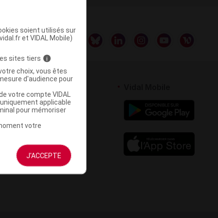
okies soient utilisés sur
vidal.fr et VIDAL Mobile)
es sites tiers
i
votre choix, vous êtes
mesure d'audience pour
rtenaires
Vidal Mobile
u de votre compte VIDAL
a uniquement applicable
 logiciel
rminal pour mémoriser
votre site
t moment votre
J'ACCEPTE