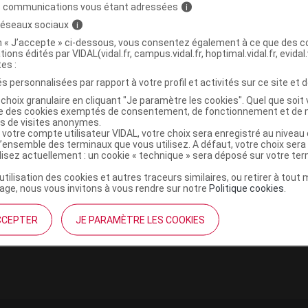
s communications vous étant adressées
i
 réseaux sociaux
i
on « J’accepte » ci-dessous, vous consentez également à ce que des co
tions édités par VIDAL(vidal.fr, campus.vidal.fr, hoptimal.vidal.fr, evidal.
tes :
s personnalisées par rapport à votre profil et activités sur ce site et d
choix granulaire en cliquant "Je paramètre les cookies". Quel que soit 
ise des cookies exemptés de consentement, de fonctionnement et de 
institutionnel
Espace pa
es de visites anonymes.
 votre compte utilisateur VIDAL, votre choix sera enregistré au nivea
l’ensemble des terminaux que vous utilisez. A défaut, votre choix ser
mmes-nous ?
Éditeurs de
ilisez actuellement : un cookie « technique » sera déposé sur votre te
France
VIDAL sur 
es
’utilisation des cookies et autres traceurs similaires, ou retirer à tou
éthique et déontologique
ge, nous vous invitons à vous rendre sur notre
Politique cookies
.
CCEPTER
JE PARAMÈTRE LES COOKIES
 client