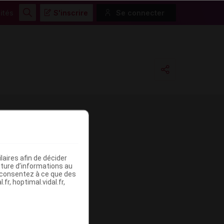
ités
S'inscrire
Se connecter
Rechercher
Copier l'url
Email
aires afin de décider
iture d’informations au
s consentez à ce que des
fr, hoptimal.vidal.fr,