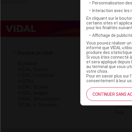
Personnalisation de
Interaction avec les
En cliquant sur le bout
certains sites et applica
pour les finalités suivan
Affichage de publicité
Vous pouvez réaliser un 
informé que VIDAL util
Espace produit
Espace 
produire des statistiqu
Si vous êtes connecté à
et sera appliqué depuis 
Boutique
Qui so
au terminal que vous ut
VIDAL Expert
VIDAL 
votre choix.
VIDAL Hoptimal
Carrièr
Pour en savoir plus sur l
eVIDAL
Charte 
consentement à leur usa
VIDAL Mobile
VIDAL widget
CONTINUER SANS A
Service
VIDAL Sécurisation
VIDAL e-Services
Contact
Aide