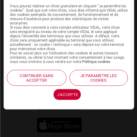
Qui sommes-nous ?
Vous pouvez réaliser un choix granulaire en cliquant "Je paramètre les
VIDAL France
cookies". Quel que soit votre choix, vous êtes informé que VIDAL utilise
Carrières
des cookies exemptés de consentement, de fonctionnement et de
mesure d'audience pour produire des statistiques de visites
Charte éthique et
anonymes.
déontologique
Si vous êtes connecté à votre compte utilisateur VIDAL, votre choix
sera enregistré au niveau de votre compte VIDAL et sera appliqué
depuis l’ensemble des terminaux que vous utilisez. A défaut, votre
choix sera uniquement applicable au terminal que vous utilisez
Service client
actuellement : un cookie « technique » sera déposé sur votre terminal
pour mémoriser votre choix.
Contact
Pour en savoir plus sur l’utilisation des cookies et autres traceurs
similaires, ou retirer à tout moment votre consentement à leur usage,
Aide
nous vous invitons à vous rendre sur notre
Politique cookies
.
Espace partenaires
CONTINUER SANS
JE PARAMÈTRE LES
Éditeurs de logiciel
ACCEPTER
COOKIES
VIDAL sur votre site
Vidal Mobile
J'ACCEPTE