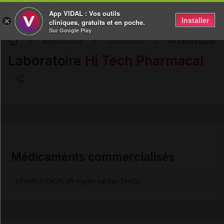
App VIDAL : Vos outils
Installer
×
cliniques, gratuits et en poche.
Sur Google Play
Hi Tech Pharmac
Médicaments
Laboratoires
Laboratoire
Hi Tech Pharmacal
Copier l'url
Email
Médicaments commercialisés
LEVOFLOXACIN 25 mg/ml sol buv [AAC]