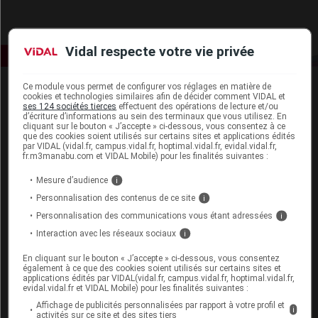
Vidal respecte votre vie privée
Ce module vous permet de configurer vos réglages en matière de
cookies et technologies similaires afin de décider comment VIDAL et
ses 124 sociétés tierces
effectuent des opérations de lecture et/ou
d’écriture d’informations au sein des terminaux que vous utilisez. En
cliquant sur le bouton « J’accepte » ci-dessous, vous consentez à ce
que des cookies soient utilisés sur certains sites et applications édités
par VIDAL (vidal.fr, campus.vidal.fr, hoptimal.vidal.fr, evidal.vidal.fr,
fr.m3manabu.com et VIDAL Mobile) pour les finalités suivantes :
Espace produit
Mesure d’audience
i
Boutique
Personnalisation des contenus de ce site
VIDAL Expert
i
VIDAL Hoptimal
Personnalisation des communications vous étant adressées
i
eVIDAL
Interaction avec les réseaux sociaux
i
VIDAL Mobile
VIDAL widget
En cliquant sur le bouton « J’accepte » ci-dessous, vous consentez
également à ce que des cookies soient utilisés sur certains sites et
VIDAL Sécurisation
applications édités par VIDAL(vidal.fr, campus.vidal.fr, hoptimal.vidal.fr,
VIDAL e-Services
evidal.vidal.fr et VIDAL Mobile) pour les finalités suivantes :
Espace institutionnel
Affichage de publicités personnalisées par rapport à votre profil et
i
activités sur ce site et des sites tiers