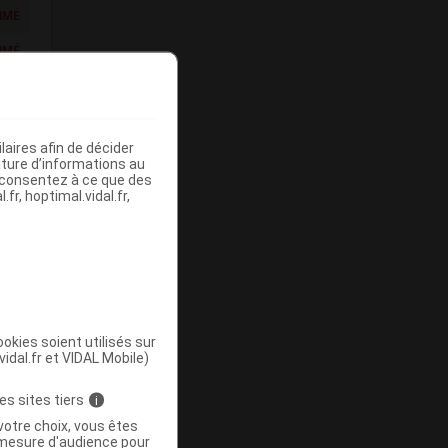
IMÉ
IMÉ
aires afin de décider
IMÉ
iture d’informations au
s consentez à ce que des
fr, hoptimal.vidal.fr,
okies soient utilisés sur
vidal.fr et VIDAL Mobile)
es sites tiers
i
votre choix, vous êtes
mesure d'audience pour