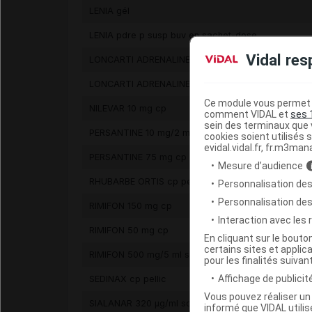
LENIA gél
LENIA pdre p susp buv en sachet-dose
Vidal res
LONCARTI ADRENALINE 40 mg/ml + 1/100 000 sol in
LONCARTI ADRENALINE 40 mg/ml + 1/200 000 sol in
Ce module vous permet d
NILEVAR 10 mg cp
comment VIDAL et
ses 
sein des terminaux que v
PERSANTINE 10 mg/2 ml sol inj en ampoule
cookies soient utilisés s
evidal.vidal.fr, fr.m3man
PERSANTINE 75 mg cp enr
Mesure d’audience
RHUBARBE ORTIS cp pellic
Personnalisation des
Personnalisation de
RIMIFON 150 mg cp
Interaction avec les
RIMIFON 50 mg cp
En cliquant sur le bout
certains sites et applica
RIMIFON 500 mg/5 ml sol inj
pour les finalités suivan
Affichage de publicité
SEDINAX cp pellic
Vous pouvez réaliser un 
SIALANAR 320 µg/ml sol buv
informé que VIDAL util