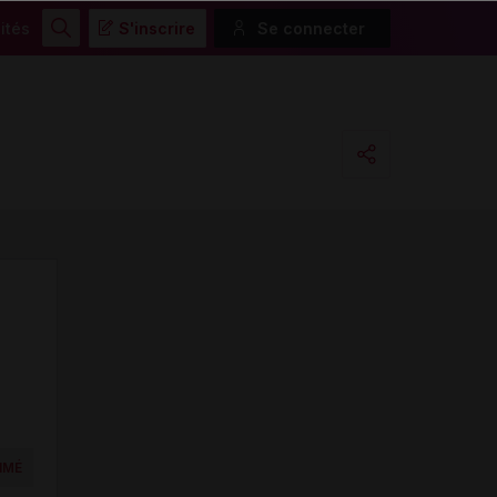
ités
S'inscrire
Se connecter
Rechercher
Copier l'url
Email
IMÉ