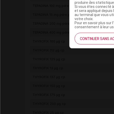
produire des statistiqu
TEPADINA 100 mg pdre p conc p sol p perf
Si vous êtes connecté à
et sera appliqué depuis 
au terminal que vous ut
TEPADINA 15 mg pdre p conc p sol p perf
votre choix.
Pour en savoir plus sur l
TEPADINA 200 mg pdre/solv p sol p perf
consentement à leur usa
TEPADINA 400 mg pdre/solv p sol p perf
CONTINUER SANS A
THYROFIX 100 µg cp
THYROFIX 112 µg cp
THYROFIX 125 µg cp
THYROFIX 13 µg cp
THYROFIX 137 µg cp
THYROFIX 150 µg cp
THYROFIX 175 µg cp
THYROFIX 200 µg cp
THYROFIX 25 µg cp