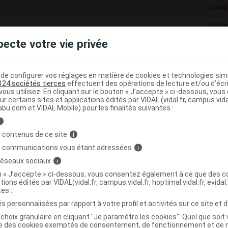
SUPPR
SUPPR
pecte votre vie privée
j
j
e configurer vos réglages en matière de cookies et technologies simil
SUPPR
124 sociétés tierces
effectuent des opérations de lecture et/ou d’écr
ous utilisez. En cliquant sur le bouton « J’accepte » ci-dessous, vou
ur certains sites et applications édités par VIDAL (vidal.fr, campus.vidal.
abu.com et VIDAL Mobile) pour les finalités suivantes :
i
 contenus de ce site
i
s communications vous étant adressées
i
 réseaux sociaux
i
on « J’accepte » ci-dessous, vous consentez également à ce que des co
tions édités par VIDAL(vidal.fr, campus.vidal.fr, hoptimal.vidal.fr, evidal.
tes :
s personnalisées par rapport à votre profil et activités sur ce site et d
choix granulaire en cliquant "Je paramètre les cookies". Quel que soit 
ise des cookies exemptés de consentement, de fonctionnement et de 