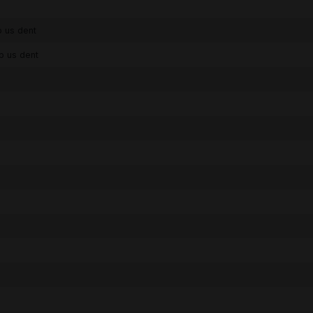
 us dent
p us dent