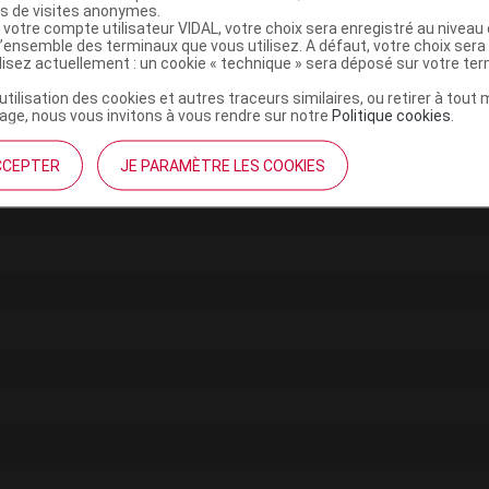
es de visites anonymes.
 votre compte utilisateur VIDAL, votre choix sera enregistré au nivea
l’ensemble des terminaux que vous utilisez. A défaut, votre choix ser
ilisez actuellement : un cookie « technique » sera déposé sur votre te
’utilisation des cookies et autres traceurs similaires, ou retirer à tou
ge, nous vous invitons à vous rendre sur notre
Politique cookies
.
CCEPTER
JE PARAMÈTRE LES COOKIES