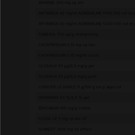
ANXEMIL 200 mg cp enr
ARTINIBSA 40 mg/ml ADRENALINE 1/100 000 sol inj p
ARTINIBSA 40 mg/ml ADRENALINE 1/200 000 sol inj 
CABESOL 500 µg/g shampooing
CATAPRESSAN 0,15 mg cp séc
CATAPRESSAN 0,15 mg/ml sol inj
CLOSALIS 50 µg/0,5 mg/g gel
CLOSALIS 50 µg/0,5 mg/g pom
CORICIDE LE DIABLE 11 g/100 g sol p appl cut
DESARENA 0,1 %/2,5 % gel
ERAZABAN 100 mg/g crème
FLODIL LP 5 mg cp enr LP
GLIMEZIT 1000 mg cp efferv