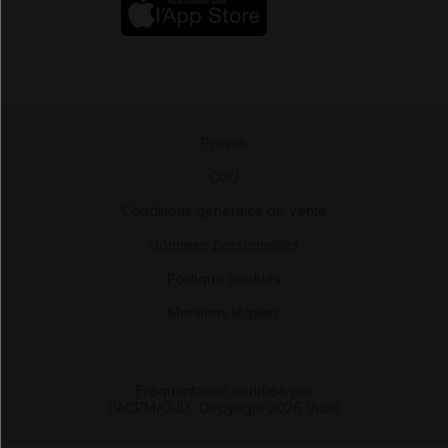
Presse
-
CGU
-
Conditions générales de vente
-
Données personnelles
-
Politique cookies
-
Mentions légales
Fréquentation certifiée par
l'ACPM/OJD
|
Copyright 2026 Vidal