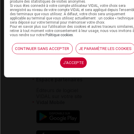
VIDAL e-Services
produire des statistiques de visites anonymes.
Si vous êtes connecté à votre compte utilisateur VIDAL, votre choix sera
Espace institutionnel
enregistré au niveau de votre compte VIDAL et sera appliqué depuis l’ensemb
des terminaux que vous utilisez. A défaut, votre choix sera uniquement
Qui sommes-nous ?
applicable au terminal que vous utilisez actuellement : un cookie « technique
sera déposé sur votre terminal pour mémoriser votre choix.
VIDAL France
Pour en savoir plus sur l’utilisation des cookies et autres traceurs similaires
Carrières
retirer à tout moment votre consentement à leur usage, nous vous invitons 
vous rendre sur notre
Politique cookies
.
Charte éthique et
déontologique
CONTINUER SANS ACCEPTER
JE PARAMÈTRE LES COOKIES
Service client
J'ACCEPTE
Contact
Aide
Espace partenaires
Éditeurs de logiciel
VIDAL sur votre site
Vidal Mobile