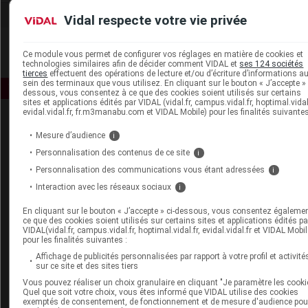
Vidal respecte votre vie privée
Ce module vous permet de configurer vos réglages en matière de cookies et
technologies similaires afin de décider comment VIDAL et
ses 124 sociétés
tierces
effectuent des opérations de lecture et/ou d’écriture d’informations a
sein des terminaux que vous utilisez. En cliquant sur le bouton « J’accepte » 
dessous, vous consentez à ce que des cookies soient utilisés sur certains
sites et applications édités par VIDAL (vidal.fr, campus.vidal.fr, hoptimal.vidal.
evidal.vidal.fr, fr.m3manabu.com et VIDAL Mobile) pour les finalités suivantes
Mesure d’audience
i
Personnalisation des contenus de ce site
i
Personnalisation des communications vous étant adressées
i
Interaction avec les réseaux sociaux
i
Espace produit
En cliquant sur le bouton « J’accepte » ci-dessous, vous consentez égaleme
Boutique
ce que des cookies soient utilisés sur certains sites et applications édités pa
VIDAL Expert
VIDAL(vidal.fr, campus.vidal.fr, hoptimal.vidal.fr, evidal.vidal.fr et VIDAL Mobil
pour les finalités suivantes :
VIDAL Hoptimal
eVIDAL
Affichage de publicités personnalisées par rapport à votre profil et activité
sur ce site et des sites tiers
VIDAL Mobile
VIDAL widget
Vous pouvez réaliser un choix granulaire en cliquant "Je paramètre les cooki
Quel que soit votre choix, vous êtes informé que VIDAL utilise des cookies
VIDAL Sécurisation
exemptés de consentement, de fonctionnement et de mesure d'audience pou