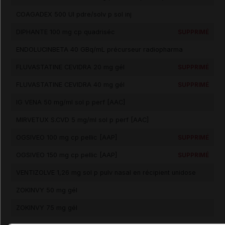
COAGADEX 500 UI pdre/solv p sol inj
DIPHANTE 100 mg cp quadriséc
SUPPRIMÉ
ENDOLUCINBETA 40 GBq/mL précurseur radiopharma
FLUVASTATINE CEVIDRA 20 mg gél
SUPPRIMÉ
FLUVASTATINE CEVIDRA 40 mg gél
SUPPRIMÉ
IG VENA 50 mg/ml sol p perf [AAC]
MIRVETUX S.CVD 5 mg/ml sol p perf [AAC]
OGSIVEO 100 mg cp pellic [AAP]
SUPPRIMÉ
OGSIVEO 150 mg cp pellic [AAP]
SUPPRIMÉ
VENTIZOLVE 1,26 mg sol p pulv nasal en récipient unidose
ZOKINVY 50 mg gél
ZOKINVY 75 mg gél