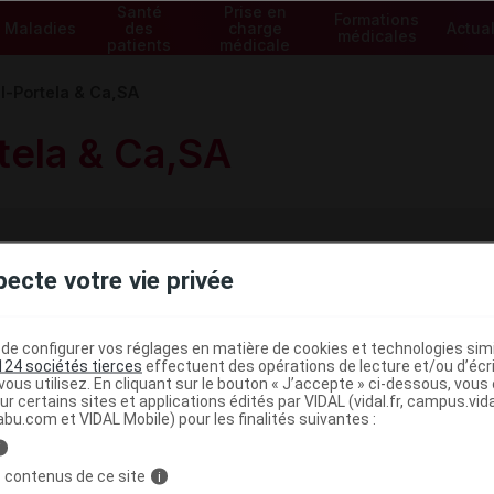
Santé
Prise en
Formations
Maladies
des
charge
Actual
médicales
patients
médicale
al-Portela & Ca,SA
tela & Ca,SA
pecte votre vie privée
és
e configurer vos réglages en matière de cookies et technologies simil
124 sociétés tierces
effectuent des opérations de lecture et/ou d’écr
ous utilisez. En cliquant sur le bouton « J’accepte » ci-dessous, vou
ur certains sites et applications édités par VIDAL (vidal.fr, campus.vidal.
abu.com et VIDAL Mobile) pour les finalités suivantes :
i
 contenus de ce site
i