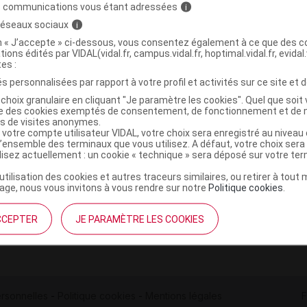
s communications vous étant adressées
i
 réseaux sociaux
i
on « J’accepte » ci-dessous, vous consentez également à ce que des co
tions édités par VIDAL(vidal.fr, campus.vidal.fr, hoptimal.vidal.fr, evidal.
tes :
s personnalisées par rapport à votre profil et activités sur ce site et d
institutionnel
Espace pa
choix granulaire en cliquant "Je paramètre les cookies". Quel que soit 
ise des cookies exemptés de consentement, de fonctionnement et de 
es de visites anonymes.
mmes-nous ?
Éditeurs de
 votre compte utilisateur VIDAL, votre choix sera enregistré au nivea
France
VIDAL sur 
l’ensemble des terminaux que vous utilisez. A défaut, votre choix ser
es
ilisez actuellement : un cookie « technique » sera déposé sur votre te
éthique et déontologique
’utilisation des cookies et autres traceurs similaires, ou retirer à tou
ge, nous vous invitons à vous rendre sur notre
Politique cookies
.
 client
CCEPTER
JE PARAMÈTRE LES COOKIES
rsonnelles
-
Politique cookies
-
Mentions légales
F