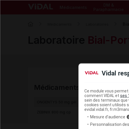
DM &
Médicaments
Parapharmacie
Bi
Médicaments
Laboratoires
Laboratoire
Bial-Por
Vidal res
Médicaments commercialis
Ce module vous permet d
comment VIDAL et
ses 
sein des terminaux que v
ONGENTYS 50 mg gél
cookies soient utilisés s
evidal.vidal.fr, fr.m3man
ZEBINIX 800 mg cp
Mesure d’audience
Personnalisation des