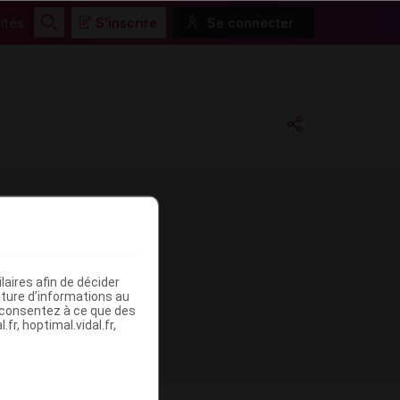
ités
S'inscrire
Se connecter
Rechercher
Copier l'url
Email
aires afin de décider
iture d’informations au
s consentez à ce que des
fr, hoptimal.vidal.fr,