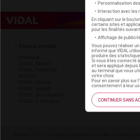
Personnalisation de
Interaction avec les
En cliquant sur le bout
certains sites et applica
pour les finalités suivan
Affichage de publicité
Espace produit
Espace 
Vous pouvez réaliser un 
informé que VIDAL util
produire des statistiqu
Boutique
Qui so
Si vous êtes connecté à
VIDAL Expert
VIDAL 
et sera appliqué depuis 
VIDAL Hoptimal
Carrièr
au terminal que vous ut
eVIDAL
Charte 
votre choix.
Pour en savoir plus sur l
VIDAL Mobile
consentement à leur usa
VIDAL widget
Service
VIDAL Sécurisation
CONTINUER SANS A
VIDAL e-Services
Contact
Aide
Presse
-
CGU
-
Conditions générales de vente
-
Données pe