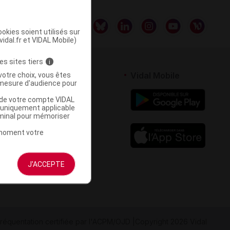
okies soient utilisés sur
vidal.fr et VIDAL Mobile)
es sites tiers
i
rtenaires
Vidal Mobile
votre choix, vous êtes
mesure d'audience pour
 logiciel
u de votre compte VIDAL
votre site
a uniquement applicable
rminal pour mémoriser
t moment votre
J'ACCEPTE
réquentation certifiée par
l'ACPM/OJD
|
Copyright 2026 Vidal