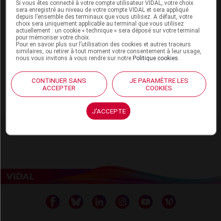
Si vous êtes connecté à votre compte utilisateur VIDAL, votre choix
SYNTOCINON 5 UI/1 ml sol inj en ampoule
SUPPRIMÉ
sera enregistré au niveau de votre compte VIDAL et sera appliqué
depuis l’ensemble des terminaux que vous utilisez. A défaut, votre
choix sera uniquement applicable au terminal que vous utilisez
TIXTAR 550 mg cp pellic
actuellement : un cookie « technique » sera déposé sur votre terminal
pour mémoriser votre choix.
XIMEPEG pdre p sol buv
Pour en savoir plus sur l’utilisation des cookies et autres traceurs
similaires, ou retirer à tout moment votre consentement à leur usage,
nous vous invitons à vous rendre sur notre
Politique cookies
.
ZADITEN 1 mg gél
SUPPRIMÉ
ZADITEN 1 mg/5 ml sol buv
CONTINUER SANS
JE PARAMÈTRE LES
ACCEPTER
COOKIES
ZADITEN LP 2 mg cp pellic LP
J'ACCEPTE