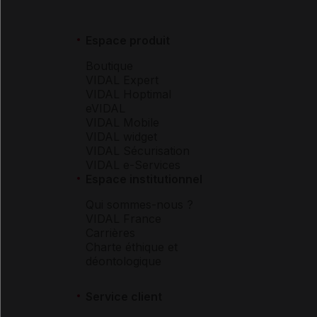
Espace produit
Boutique
VIDAL Expert
VIDAL Hoptimal
eVIDAL
VIDAL Mobile
VIDAL widget
VIDAL Sécurisation
VIDAL e-Services
Espace institutionnel
Qui sommes-nous ?
VIDAL France
Carrières
Charte éthique et
déontologique
Service client