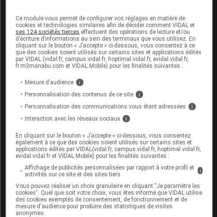
SUPPRIMÉ
préremplie
Ce module vous permet de configurer vos réglages en matière de
PREXATE 17,5 mg/0,44 ml sol inj en seringue
cookies et technologies similaires afin de décider comment VIDAL et
SUPPRIMÉ
préremplie
ses 124 sociétés tierces
effectuent des opérations de lecture et/ou
d’écriture d’informations au sein des terminaux que vous utilisez. En
cliquant sur le bouton « J’accepte » ci-dessous, vous consentez à ce
PREXATE 20 mg/0,50 ml sol inj en seringue
SUPPRIMÉ
que des cookies soient utilisés sur certains sites et applications édités
préremplie
par VIDAL (vidal.fr, campus.vidal.fr, hoptimal.vidal.fr, evidal.vidal.fr,
fr.m3manabu.com et VIDAL Mobile) pour les finalités suivantes :
PREXATE 25 mg/0,63 ml sol inj en seringue
SUPPRIMÉ
préremplie
Mesure d’audience
i
Personnalisation des contenus de ce site
i
PREXATE 7,5 mg/0,30 ml sol inj en seringue
SUPPRIMÉ
préremplie
Personnalisation des communications vous étant adressées
i
Interaction avec les réseaux sociaux
i
SIROCTID 0,05 mg/ml sol inj ou sol diluer p perf seringue
préremplie
En cliquant sur le bouton « J’accepte » ci-dessous, vous consentez
également à ce que des cookies soient utilisés sur certains sites et
SIROCTID 0,1 mg/ml sol inj ou sol diluer p perf seringue
applications édités par VIDAL(vidal.fr, campus.vidal.fr, hoptimal.vidal.fr,
préremplie
evidal.vidal.fr et VIDAL Mobile) pour les finalités suivantes :
Affichage de publicités personnalisées par rapport à votre profil et
SIROCTID 0,5 mg/ml sol inj ou sol diluer p perf seringue
i
activités sur ce site et des sites tiers
préremplie
Vous pouvez réaliser un choix granulaire en cliquant "Je paramètre les
SYNACTHENE 0,25 mg/1 ml sol inj
cookies". Quel que soit votre choix, vous êtes informé que VIDAL utilise
des cookies exemptés de consentement, de fonctionnement et de
mesure d'audience pour produire des statistiques de visites
SYNACTHENE RETARD 1 mg/1 ml susp inj IM
SUPPRIMÉ
anonymes.