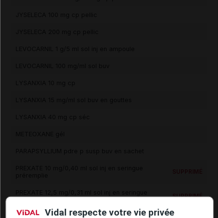
JYSELECA 100 mg cp pellic
JYSELECA 200 mg cp pellic
LEVOCARNIL 1 g/5 ml sol inj en ampoule
LEVOCARNIL 100 mg/ml sol buv
LYSANXIA 10 mg cp
LYSANXIA 15 mg/ml sol buv en gouttes
LYSANXIA 40 mg cp séc
METEOXANE gél
PARAPSYLLIUM pdre p susp buv en sachet
PREXATE 10 mg/0,40 ml sol inj en seringue
SUPPRIMÉ
préremplie
PREXATE 12,5 mg/0,31 ml sol inj en seringue
SUPPRIMÉ
préremplie
Vidal respecte votre vie privée
PREXATE 15 mg/0,38 ml sol inj en seringue