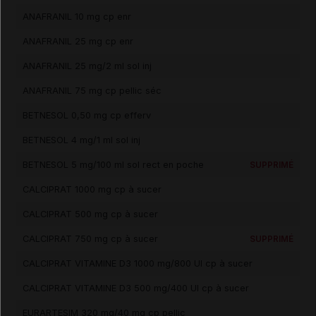
ANAFRANIL 10 mg cp enr
ANAFRANIL 25 mg cp enr
ANAFRANIL 25 mg/2 ml sol inj
ANAFRANIL 75 mg cp pellic séc
BETNESOL 0,50 mg cp efferv
BETNESOL 4 mg/1 ml sol inj
BETNESOL 5 mg/100 ml sol rect en poche
SUPPRIMÉ
CALCIPRAT 1000 mg cp à sucer
CALCIPRAT 500 mg cp à sucer
CALCIPRAT 750 mg cp à sucer
SUPPRIMÉ
CALCIPRAT VITAMINE D3 1000 mg/800 UI cp à sucer
CALCIPRAT VITAMINE D3 500 mg/400 UI cp à sucer
EURARTESIM 320 mg/40 mg cp pellic