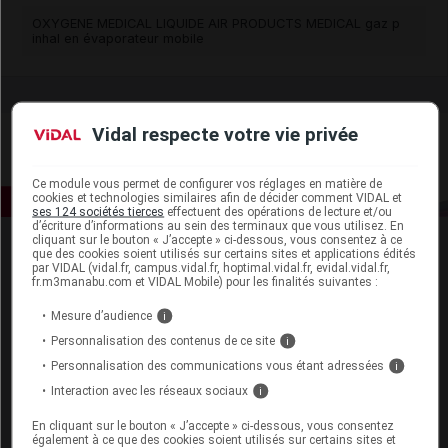
OXYGENE MEDICAL LIQUIDE AIR PRODUCTS MEDICAL gaz p
inhal en évaporateur mobile
Vidal respecte votre vie privée
Ce module vous permet de configurer vos réglages en matière de
cookies et technologies similaires afin de décider comment VIDAL et
ses 124 sociétés tierces
effectuent des opérations de lecture et/ou
d’écriture d’informations au sein des terminaux que vous utilisez. En
cliquant sur le bouton « J’accepte » ci-dessous, vous consentez à ce
que des cookies soient utilisés sur certains sites et applications édités
par VIDAL (vidal.fr, campus.vidal.fr, hoptimal.vidal.fr, evidal.vidal.fr,
fr.m3manabu.com et VIDAL Mobile) pour les finalités suivantes :
Mesure d’audience
i
Personnalisation des contenus de ce site
i
Espace produit
Personnalisation des communications vous étant adressées
i
Boutique
Interaction avec les réseaux sociaux
i
VIDAL Expert
VIDAL Hoptimal
En cliquant sur le bouton « J’accepte » ci-dessous, vous consentez
également à ce que des cookies soient utilisés sur certains sites et
eVIDAL