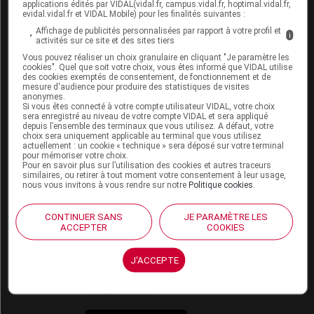
applications édités par VIDAL(vidal.fr, campus.vidal.fr, hoptimal.vidal.fr,
VIDAL Mobile
evidal.vidal.fr et VIDAL Mobile) pour les finalités suivantes :
VIDAL widget
Affichage de publicités personnalisées par rapport à votre profil et
i
VIDAL Sécurisation
activités sur ce site et des sites tiers
VIDAL e-Services
Vous pouvez réaliser un choix granulaire en cliquant "Je paramètre les
Espace institutionnel
cookies". Quel que soit votre choix, vous êtes informé que VIDAL utilise
des cookies exemptés de consentement, de fonctionnement et de
mesure d'audience pour produire des statistiques de visites
Qui sommes-nous ?
anonymes.
VIDAL France
Si vous êtes connecté à votre compte utilisateur VIDAL, votre choix
sera enregistré au niveau de votre compte VIDAL et sera appliqué
Carrières
depuis l’ensemble des terminaux que vous utilisez. A défaut, votre
Charte éthique et
choix sera uniquement applicable au terminal que vous utilisez
actuellement : un cookie « technique » sera déposé sur votre terminal
déontologique
pour mémoriser votre choix.
Pour en savoir plus sur l’utilisation des cookies et autres traceurs
similaires, ou retirer à tout moment votre consentement à leur usage,
Service client
nous vous invitons à vous rendre sur notre
Politique cookies
.
Contact
CONTINUER SANS
JE PARAMÈTRE LES
Aide
ACCEPTER
COOKIES
Espace partenaires
J'ACCEPTE
Éditeurs de logiciel
VIDAL sur votre site
Vidal Mobile