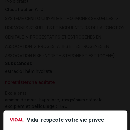
(
)
Voie orale
Classification ATC
>
SYSTEME GENITO URINAIRE ET HORMONES SEXUELLES
HORMONES SEXUELLES ET MODULATEURS DE LA FONCTION
>
GENITALE
PROGESTATIFS ET ESTROGENES EN
>
ASSOCIATION
PROGESTATIFS ET ESTROGENES EN
(
)
ASSOCIATION FIXE
NORETHISTERONE ET ESTROGENE
Substances
estradiol hémihydrate
noréthistérone acétate
Excipients
,
,
amidon de maïs
hyprolose
magnésium stéarate
excipient et pelliculage :
talc
pelliculage :
,
hypromellose
triacétine
Vidal respecte votre vie privée
Excipients à effet notoire :