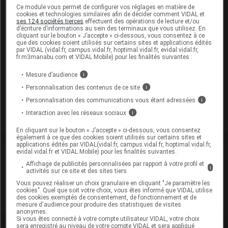
EEN sans dose seuil :
lactose monohydrate
Ce module vous permet de configurer vos réglages en matière de
cookies et technologies similaires afin de décider comment VIDAL et
Présentation
ses 124 sociétés tierces
effectuent des opérations de lecture et/ou
d’écriture d’informations au sein des terminaux que vous utilisez. En
cliquant sur le bouton « J’accepte » ci-dessous, vous consentez à ce
KLIOGEST Cpr pell B/28
que des cookies soient utilisés sur certains sites et applications édités
par VIDAL (vidal.fr, campus.vidal.fr, hoptimal.vidal.fr, evidal.vidal.fr,
Cip :
3400933145552
fr.m3manabu.com et VIDAL Mobile) pour les finalités suivantes :
Modalités de conservation : Avant ouverture : < 25° durant 4
Mesure d’audience
i
ans (Conserver à l'abri de la lumière, Conserver à l'abri de
Personnalisation des contenus de ce site
i
l'humidité, Ne pas conserver au réfrigérateur)
Personnalisation des communications vous étant adressées
i
Supprimé
Interaction avec les réseaux sociaux
i
En cliquant sur le bouton « J’accepte » ci-dessous, vous consentez
également à ce que des cookies soient utilisés sur certains sites et
applications édités par VIDAL(vidal.fr, campus.vidal.fr, hoptimal.vidal.fr,
evidal.vidal.fr et VIDAL Mobile) pour les finalités suivantes :
Laboratoire
Affichage de publicités personnalisées par rapport à votre profil et
i
activités sur ce site et des sites tiers
Novo Nordisk
Vous pouvez réaliser un choix granulaire en cliquant "Je paramètre les
cookies". Quel que soit votre choix, vous êtes informé que VIDAL utilise
des cookies exemptés de consentement, de fonctionnement et de
Voir la fiche laboratoire
mesure d'audience pour produire des statistiques de visites
anonymes.
Si vous êtes connecté à votre compte utilisateur VIDAL, votre choix
sera enregistré au niveau de votre compte VIDAL et sera appliqué