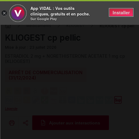
App VIDAL : Vos outils
Installer
×
cliniques, gratuits et en poche.
Sur Google Play
KLIOGEST cp pellic
Médicaments
KLIOGEST
KLIOGEST cp pellic
Mise à jour : 23 juillet 2026
ESTRADIOL 2 mg + NORETHISTERONE ACETATE 1 mg cp
(KLIOGEST)
ARRÊT DE COMMERCIALISATION
(31/12/2024)
Légende
Ajouter aux interactions
Copier l'url