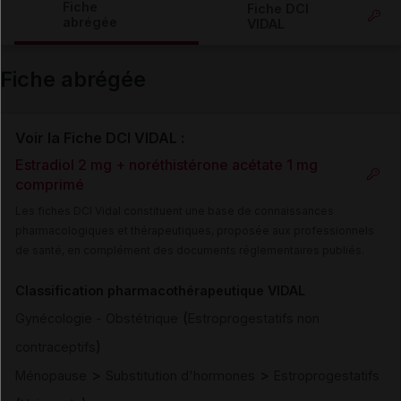
Fiche
Fiche DCI
abrégée
VIDAL
Email
Fiche abrégée
Voir la Fiche DCI VIDAL :
Estradiol 2 mg + noréthistérone acétate 1 mg
comprimé
Les fiches DCI Vidal constituent une base de connaissances
pharmacologiques et thérapeutiques, proposée aux professionnels
de santé, en complément des documents réglementaires publiés.
Classification pharmacothérapeutique VIDAL
(
Gynécologie - Obstétrique
Estroprogestatifs non
)
contraceptifs
>
>
Ménopause
Substitution d'hormones
Estroprogestatifs