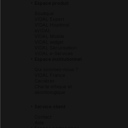
Espace produit
Boutique
VIDAL Expert
VIDAL Hoptimal
eVIDAL
VIDAL Mobile
VIDAL widget
VIDAL Sécurisation
VIDAL e-Services
Espace institutionnel
Qui sommes-nous ?
VIDAL France
Carrières
Charte éthique et
déontologique
Service client
Contact
Aide