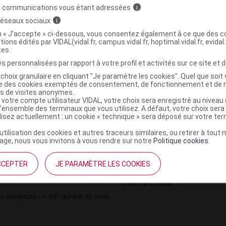
>
RHUMATISMAUX, NON STEROIDIENS
DERIVES DE
s communications vous étant adressées
i
)
OFENE
 réseaux sociaux
i
on « J’accepte » ci-dessous, vous consentez également à ce que des co
tions édités par VIDAL(vidal.fr, campus.vidal.fr, hoptimal.vidal.fr, evidal.
tes :
s personnalisées par rapport à votre profil et activités sur ce site et d
,
,
choix granulaire en cliquant "Je paramètre les cookies". Quel que soit 
s modifié
croscarmellose sel de Na
magnésium
ise des cookies exemptés de consentement, de fonctionnement et de 
re
es de visites anonymes.
crogol 6000
 votre compte utilisateur VIDAL, votre choix sera enregistré au nivea
l’ensemble des terminaux que vous utilisez. A défaut, votre choix ser
ilisez actuellement : un cookie « technique » sera déposé sur votre te
e monohydrate
’utilisation des cookies et autres traceurs similaires, ou retirer à tou
ge, nous vous invitons à vous rendre sur notre
Politique cookies
.
CCEPTER
JE PARAMÈTRE LES COOKIES
Plq/30
Commercialisé
t ouverture : < 30° durant 36 mois