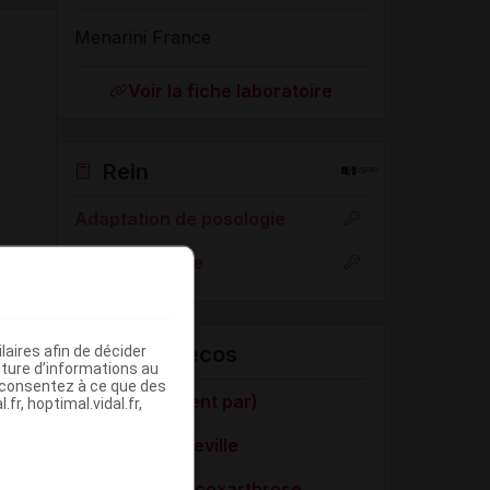
Menarini France
Voir la fiche laboratoire
Rein
Adaptation de posologie
Toxicité rénale
VIDAL Recos
aires afin de décider
iture d’informations au
s consentez à ce que des
AINS (traitement par)
fr, hoptimal.vidal.fr,
Entorse de cheville
Gonarthrose, coxarthrose