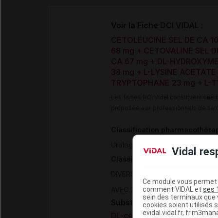
Voir la Fiche DCI VIDAL :
CETOLEUCINE SEL DE CA 1
68 mg + CETOVALINE SEL D
CA 67 mg + DL-HYDROXYMET
38 mg + L-LYSINE ACETATE 
TRYPTOPHANE 23 mg + L-T
Les fiches DCI Vidal constituent un
proposée aux professionnels de san
Classification pharmacothéra
>
Urologie - Néphrologie
Insuff
Vidal res
Classification ATC
>
>
DIVERS
NUTRIMENTS
AUTR
Ce module vous permet d
comment VIDAL et
ses 
AVEC DES POLYPEPTIDES INCL
sein des terminaux que v
Substances
cookies soient utilisés s
evidal.vidal.fr, fr.m3man
DL-céto-isoleucine sel de Ca