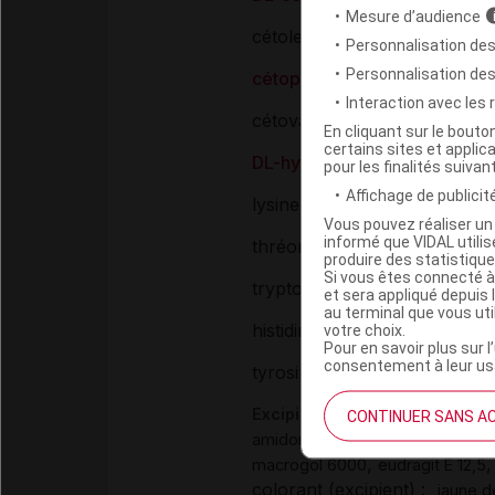
Mesure d’audience
cétoleucine sel de Ca
Personnalisation des
Personnalisation de
cétophénylalanine sel de Ca
Interaction avec les
cétovaline sel de Ca
En cliquant sur le bout
certains sites et applica
DL-hydroxyméthionine sel d
pour les finalités suivan
Affichage de publicité
lysine monoacétate
Vous pouvez réaliser un 
informé que VIDAL util
thréonine
produire des statistiqu
Si vous êtes connecté à
tryptophane
et sera appliqué depuis 
au terminal que vous ut
histidine
votre choix.
Pour en savoir plus sur l
consentement à leur usa
tyrosine
Excipients
CONTINUER SANS A
,
,
amidon de maïs
povidone
talc
,
macrogol 6000
eudragit E 12,5
colorant (excipient) :
jaune d