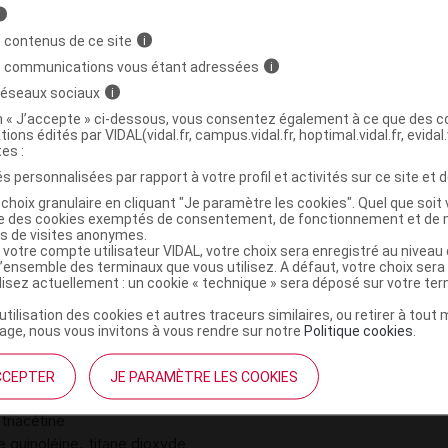
i
 contenus de ce site
i
s communications vous étant adressées
i
 réseaux sociaux
i
on « J’accepte » ci-dessous, vous consentez également à ce que des co
tions édités par VIDAL(vidal.fr, campus.vidal.fr, hoptimal.vidal.fr, evidal.
e Ca
tes :
s personnalisées par rapport à votre profil et activités sur ce site et d
choix granulaire en cliquant "Je paramètre les cookies". Quel que soit 
ise des cookies exemptés de consentement, de fonctionnement et de 
es de visites anonymes.
 votre compte utilisateur VIDAL, votre choix sera enregistré au nivea
l’ensemble des terminaux que vous utilisez. A défaut, votre choix ser
ilisez actuellement : un cookie « technique » sera déposé sur votre te
’utilisation des cookies et autres traceurs similaires, ou retirer à tou
ge, nous vous invitons à vous rendre sur notre
Politique cookies
.
CCEPTER
JE PARAMÈTRE LES COOKIES
,
,
,
silice colloïdale anhydre
magnésium stéarate
,
triacétine
,
e quinoléine
titane dioxyde