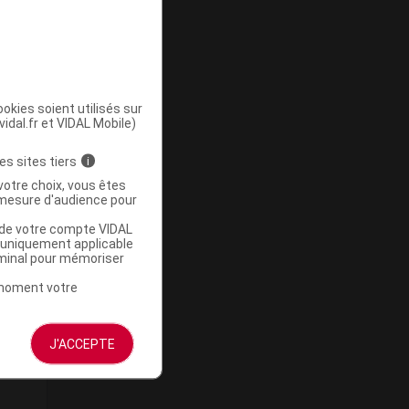
okies soient utilisés sur
vidal.fr et VIDAL Mobile)
es sites tiers
i
votre choix, vous êtes
mesure d'audience pour
u de votre compte VIDAL
a uniquement applicable
rminal pour mémoriser
t moment votre
J'ACCEPTE