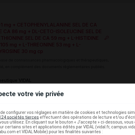
01 mg + CETOPHENYLALANINE SEL DE CA
E CA 86 mg + DL-CETO-ISOLEUCINE SEL DE
HIONINE SEL DE CA 59 mg + L-HISTIDINE
105 mg + L-THREONINE 53 mg + L-
YROSINE 30 mg cp
e base de connaissances pharmacologiques et thérapeutiques,
té, en complément des documents réglementaires publiés.
peutique VIDAL
(
)
isance rénale
Acides aminés
pecte votre vie privée
(
ES NUTRIMENTS
ACIDES AMINES, ASSOCIATIONS
e configurer vos réglages en matière de cookies et technologies simil
)
124 sociétés tierces
effectuent des opérations de lecture et/ou d’écr
USES
ous utilisez. En cliquant sur le bouton « J’accepte » ci-dessous, vou
ur certains sites et applications édités par VIDAL (vidal.fr, campus.vidal.
abu.com et VIDAL Mobile) pour les finalités suivantes :