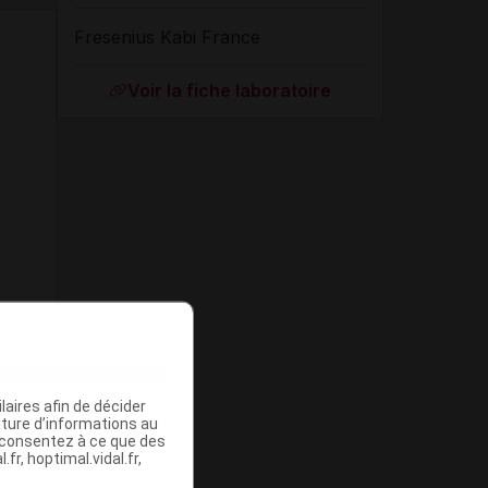
Fresenius Kabi France
Voir la fiche laboratoire
aires afin de décider
iture d’informations au
s consentez à ce que des
fr, hoptimal.vidal.fr,