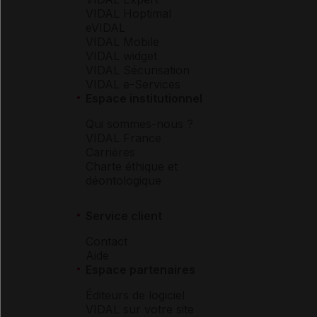
VIDAL Hoptimal
eVIDAL
VIDAL Mobile
VIDAL widget
VIDAL Sécurisation
VIDAL e-Services
Espace institutionnel
Qui sommes-nous ?
VIDAL France
Carrières
Charte éthique et
déontologique
Service client
Contact
Aide
Espace partenaires
Éditeurs de logiciel
VIDAL sur votre site