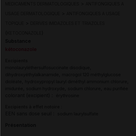
>
MEDICAMENTS DERMATOLOGIQUES
ANTIFONGIQUES A
>
USAGE DERMATOLOGIQUE
ANTIFONGIQUES A USAGE
>
TOPIQUE
DERIVES IMIDAZOLES ET TRIAZOLES
(
)
KETOCONAZOLE
Substance
kétoconazole
Excipients
,
monolauryléthersulfosuccinate disodique
,
dihydroxyéthylalkanamide
macrogol 120 méthylglucose
,
,
dioléate
hydroxypropyl lauryl diméthyl ammonium chlorure
,
,
,
imidurée
sodium hydroxyde
sodium chlorure
eau purifiée
colorant (excipient) :
érythrosine
Excipients à effet notoire :
EEN sans dose seuil :
sodium laurylsulfate
Présentation