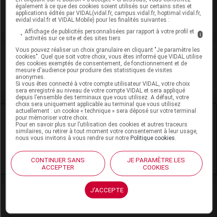
également à ce que des cookies soient utilisés sur certains sites et
applications édités par VIDAL(vidal.fr, campus.vidal.fr, hoptimal.vidal.fr,
Toxicité rénale
evidal.vidal.fr et VIDAL Mobile) pour les finalités suivantes :
Affichage de publicités personnalisées par rapport à votre profil et
i
activités sur ce site et des sites tiers
Vous pouvez réaliser un choix granulaire en cliquant "Je paramètre les
VIDAL Recos
cookies". Quel que soit votre choix, vous êtes informé que VIDAL utilise
des cookies exemptés de consentement, de fonctionnement et de
mesure d'audience pour produire des statistiques de visites
Mycoses cutanéomuqueuses
anonymes.
Si vous êtes connecté à votre compte utilisateur VIDAL, votre choix
sera enregistré au niveau de votre compte VIDAL et sera appliqué
depuis l’ensemble des terminaux que vous utilisez. A défaut, votre
choix sera uniquement applicable au terminal que vous utilisez
actuellement : un cookie « technique » sera déposé sur votre terminal
Ressources externes complémentaires
pour mémoriser votre choix.
Pour en savoir plus sur l’utilisation des cookies et autres traceurs
similaires, ou retirer à tout moment votre consentement à leur usage,
En savoir plus le site du CRAT
:
nous vous invitons à vous rendre sur notre
Politique cookies
.
Kétoconazole - Grossesse
CONTINUER SANS
JE PARAMÈTRE LES
ACCEPTER
COOKIES
J'ACCEPTE
Actualités liées