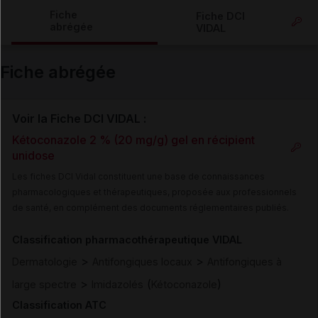
Copier l'url
Fiche
Fiche DCI
abrégée
VIDAL
Email
Fiche abrégée
Voir la Fiche DCI VIDAL :
Kétoconazole 2 % (20 mg/g) gel en récipient
unidose
Les fiches DCI Vidal constituent une base de connaissances
pharmacologiques et thérapeutiques, proposée aux professionnels
de santé, en complément des documents réglementaires publiés.
Classification pharmacothérapeutique VIDAL
>
>
Dermatologie
Antifongiques locaux
Antifongiques à
>
(
)
large spectre
Imidazolés
Kétoconazole
Classification ATC