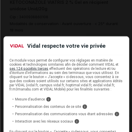
KETOCONAZOLE VIATRIS 2 % Gel en récipient
unidose Unid/20g
Cip :
3400938860108
Modalités de conservation : Avant ouverture : < 25° durant
18 mois
Commercialisé
Vidal respecte votre vie privée
Ce module vous permet de configurer vos réglages en matière de
cookies et technologies similaires afin de décider comment VIDAL et
Laboratoire
ses 124 sociétés tierces
effectuent des opérations de lecture et/ou
d’écriture d’informations au sein des terminaux que vous utilisez. En
cliquant sur le bouton « J’accepte » ci-dessous, vous consentez à ce
que des cookies soient utilisés sur certains sites et applications édités
Viatris Santé
par VIDAL (vidal.fr, campus.vidal.fr, hoptimal.vidal.fr, evidal.vidal.fr,
fr.m3manabu.com et VIDAL Mobile) pour les finalités suivantes :
Voir la fiche laboratoire
Mesure d’audience
i
Personnalisation des contenus de ce site
i
Personnalisation des communications vous étant adressées
i
Rein
Interaction avec les réseaux sociaux
i
Adaptation de posologie
En cliquant sur le bouton « J’accepte » ci-dessous, vous consentez