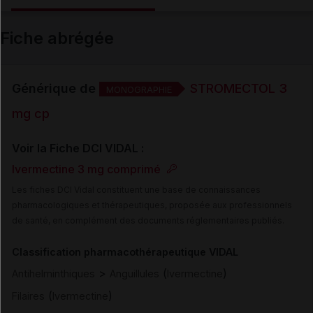
Email
Fiche abrégée
Générique de
STROMECTOL 3
MONOGRAPHIE
mg cp
Voir la Fiche DCI VIDAL :
Ivermectine 3 mg comprimé
Les fiches DCI Vidal constituent une base de connaissances
pharmacologiques et thérapeutiques, proposée aux professionnels
de santé, en complément des documents réglementaires publiés.
Classification pharmacothérapeutique VIDAL
>
(
)
Antihelminthiques
Anguillules
Ivermectine
(
)
Filaires
Ivermectine