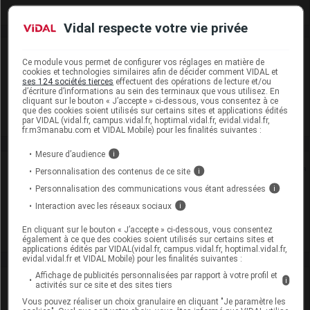
Vidal respecte votre vie privée
Laboratoire
Ce module vous permet de configurer vos réglages en matière de
cookies et technologies similaires afin de décider comment VIDAL et
ses 124 sociétés tierces
effectuent des opérations de lecture et/ou
Zentiva France
d’écriture d’informations au sein des terminaux que vous utilisez. En
cliquant sur le bouton « J’accepte » ci-dessous, vous consentez à ce
que des cookies soient utilisés sur certains sites et applications édités
Voir la fiche laboratoire
par VIDAL (vidal.fr, campus.vidal.fr, hoptimal.vidal.fr, evidal.vidal.fr,
fr.m3manabu.com et VIDAL Mobile) pour les finalités suivantes :
Mesure d’audience
i
Rein
Personnalisation des contenus de ce site
i
Personnalisation des communications vous étant adressées
i
Adaptation de posologie
Interaction avec les réseaux sociaux
i
Toxicité rénale
En cliquant sur le bouton « J’accepte » ci-dessous, vous consentez
également à ce que des cookies soient utilisés sur certains sites et
applications édités par VIDAL(vidal.fr, campus.vidal.fr, hoptimal.vidal.fr,
evidal.vidal.fr et VIDAL Mobile) pour les finalités suivantes :
Affichage de publicités personnalisées par rapport à votre profil et
i
VIDAL Recos
activités sur ce site et des sites tiers
Vous pouvez réaliser un choix granulaire en cliquant "Je paramètre les