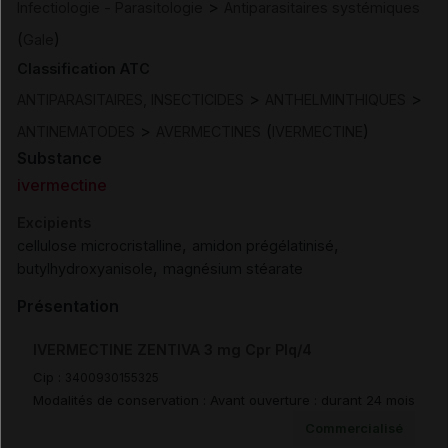
>
Infectiologie - Parasitologie
Antiparasitaires systémiques
(
)
Gale
Classification ATC
>
>
ANTIPARASITAIRES, INSECTICIDES
ANTHELMINTHIQUES
>
(
)
ANTINEMATODES
AVERMECTINES
IVERMECTINE
Substance
ivermectine
Excipients
,
,
cellulose microcristalline
amidon prégélatinisé
,
butylhydroxyanisole
magnésium stéarate
Présentation
IVERMECTINE ZENTIVA 3 mg Cpr Plq/4
Cip :
3400930155325
Modalités de conservation : Avant ouverture : durant 24 mois
Commercialisé