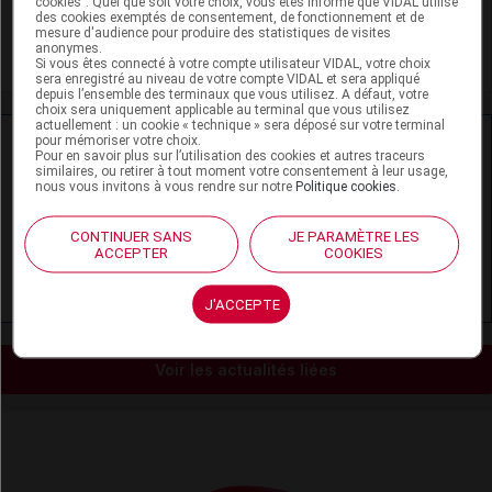
cookies". Quel que soit votre choix, vous êtes informé que VIDAL utilise
Gale
des cookies exemptés de consentement, de fonctionnement et de
mesure d'audience pour produire des statistiques de visites
anonymes.
Parasitoses
Si vous êtes connecté à votre compte utilisateur VIDAL, votre choix
sera enregistré au niveau de votre compte VIDAL et sera appliqué
depuis l’ensemble des terminaux que vous utilisez. A défaut, votre
choix sera uniquement applicable au terminal que vous utilisez
actuellement : un cookie « technique » sera déposé sur votre terminal
Ressources externes complémentaires
pour mémoriser votre choix.
Pour en savoir plus sur l’utilisation des cookies et autres traceurs
similaires, ou retirer à tout moment votre consentement à leur usage,
nous vous invitons à vous rendre sur notre
Politique cookies
.
En savoir plus le site du CRAT
:
Ivermectine - Allaitement
CONTINUER SANS
JE PARAMÈTRE LES
ACCEPTER
COOKIES
Ivermectine - Grossesse
J'ACCEPTE
Voir les actualités liées