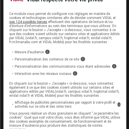
EEN sans dose seuil :
,
glucose
lactose monohydrate
Présentation
Ce module vous permet de configurer vos réglages en matière de
cookies et technologies similaires afin de décider comment VIDAL et
ses 124 sociétés tierces
effectuent des opérations de lecture et/ou
d’écriture d’informations au sein des terminaux que vous utilisez. En
IVABRADINE ARROW 5 mg Cpr pell séc Plq/56
cliquant sur le bouton « J’accepte » ci-dessous, vous consentez à ce
que des cookies soient utilisés sur certains sites et applications édités
Cip :
3400930112038
par VIDAL (vidal.fr, campus.vidal.fr, hoptimal.vidal.fr, evidal.vidal.fr,
Modalités de conservation : Avant ouverture : durant 36 mois
fr.m3manabu.com et VIDAL Mobile) pour les finalités suivantes :
Commercialisé
Mesure d’audience
i
Personnalisation des contenus de ce site
i
Personnalisation des communications vous étant adressées
i
Interaction avec les réseaux sociaux
i
Laboratoire
En cliquant sur le bouton « J’accepte » ci-dessous, vous consentez
également à ce que des cookies soient utilisés sur certains sites et
Arrow Génériques
applications édités par VIDAL(vidal.fr, campus.vidal.fr, hoptimal.vidal.fr,
evidal.vidal.fr et VIDAL Mobile) pour les finalités suivantes :
Affichage de publicités personnalisées par rapport à votre profil et
Voir la fiche laboratoire
i
activités sur ce site et des sites tiers
Vous pouvez réaliser un choix granulaire en cliquant "Je paramètre les
cookies". Quel que soit votre choix, vous êtes informé que VIDAL utilise
des cookies exemptés de consentement, de fonctionnement et de
Rein
mesure d'audience pour produire des statistiques de visites