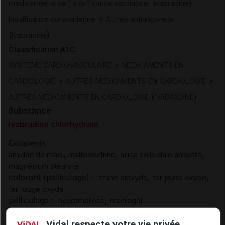
)
médicaments de l'insuffisance cardiaque : ivabradine
>
Insuffisance coronarienne
Autres antiangoreux
(
)
Ivabradine
Classification ATC
>
SYSTEME CARDIOVASCULAIRE
MEDICAMENTS EN
>
>
CARDIOLOGIE
AUTRES MEDICAMENTS EN CARDIOLOGIE
(
)
AUTRES MEDICAMENTS EN CARDIOLOGIE
IVABRADINE
Substance
ivabradine chlorhydrate
Excipients
,
,
,
amidon de maïs
maltodextrine
silice colloïdale anhydre
magnésium stéarate
colorant (pelliculage) :
,
,
titane dioxyde
fer jaune oxyde
fer rouge oxyde
pelliculage :
,
hypromellose
macrogol
Excipients à effet notoire :
Vidal respecte votre vie privée