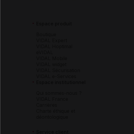
Espace produit
Boutique
VIDAL Expert
VIDAL Hoptimal
eVIDAL
VIDAL Mobile
VIDAL widget
VIDAL Sécurisation
VIDAL e-Services
Espace institutionnel
Qui sommes-nous ?
VIDAL France
Carrières
Charte éthique et
déontologique
Service client