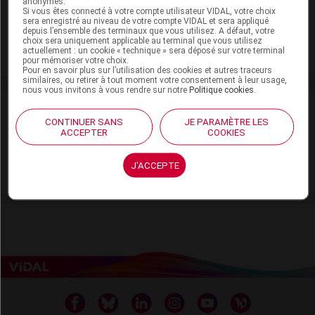
anonymes.
Si vous êtes connecté à votre compte utilisateur VIDAL, votre choix
Adaptation de posologie
sera enregistré au niveau de votre compte VIDAL et sera appliqué
depuis l’ensemble des terminaux que vous utilisez. A défaut, votre
choix sera uniquement applicable au terminal que vous utilisez
Toxicité rénale
actuellement : un cookie « technique » sera déposé sur votre terminal
pour mémoriser votre choix.
Pour en savoir plus sur l’utilisation des cookies et autres traceurs
similaires, ou retirer à tout moment votre consentement à leur usage,
nous vous invitons à vous rendre sur notre
Politique cookies
.
VIDAL Recos
CONTINUER SANS
JE PARAMÈTRE LES
ACCEPTER
COOKIES
Angor stable
J'ACCEPTE
Insuffisance cardiaque chronique